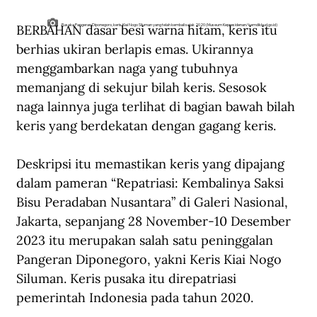
BERBAHAN dasar besi warna hitam, keris itu 
Pusaka Pangeran Diponegoro, keris Kiai Nogo Siluman yang telah kembali sejak 2020 (Museum Kepresidenan/kemdikbud.go.id)
berhias ukiran berlapis emas. Ukirannya 
menggambarkan naga yang tubuhnya 
memanjang di sekujur bilah keris. Sesosok 
naga lainnya juga terlihat di bagian bawah bilah 
keris yang berdekatan dengan gagang keris. 
Deskripsi itu memastikan keris yang dipajang 
dalam pameran “Repatriasi: Kembalinya Saksi 
Bisu Peradaban Nusantara” di Galeri Nasional, 
Jakarta, sepanjang 28 November-10 Desember 
2023 itu merupakan salah satu peninggalan 
Pangeran Diponegoro, yakni Keris Kiai Nogo 
Siluman. Keris pusaka itu direpatriasi 
pemerintah Indonesia pada tahun 2020.