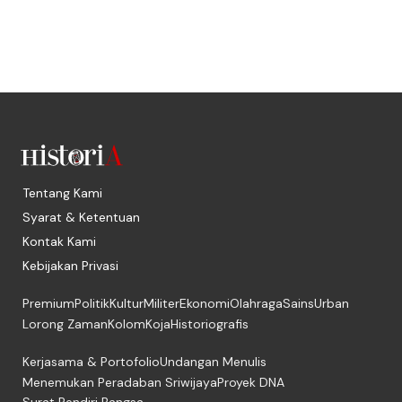
Tentang Kami
Syarat & Ketentuan
Kontak Kami
Kebijakan Privasi
Premium
Politik
Kultur
Militer
Ekonomi
Olahraga
Sains
Urban
Lorong Zaman
Kolom
Koja
Historiografis
Kerjasama & Portofolio
Undangan Menulis
Menemukan Peradaban Sriwijaya
Proyek DNA