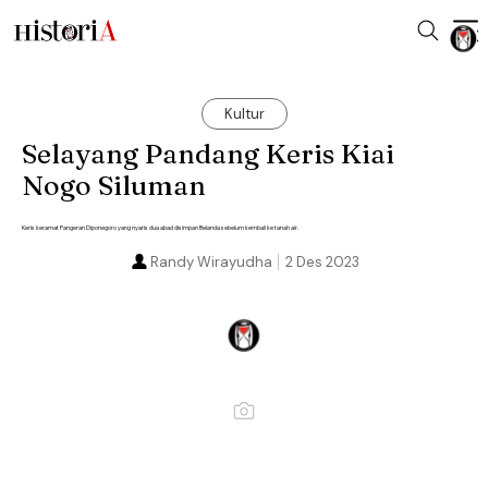
Kultur
Selayang Pandang Keris Kiai
Nogo Siluman
Keris keramat Pangeran Diponegoro yang nyaris dua abad disimpan Belanda sebelum kembali ke tanah air.
Randy Wirayudha
2 Des 2023