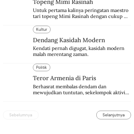
Topeng Mimi Rasinah
Untuk pertama kalinya peringatan maestro 
tari topeng Mimi Rasinah dengan cukup 
besar. Melibatkan seniman nasional dan 
internasional.
Kultur
Dendang Kasidah Modern
Kendati pernah digugat, kasidah modern 
malah merentang zaman.
Politik
Teror Armenia di Paris
Berhasrat membalas dendam dan 
mewujudkan tuntutan, sekelompok aktivis 
garis keras Armenia mengebom bandara di 
Paris.
Sebelumnya
Selanjutnya