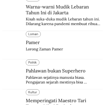
Warna-warni Mudik Lebaran
Tahun Ini di Jakarta
Kisah suka-duka mudik Lebaran tahun ini. 
Dilarang karena pandemi membuat ribuan 
orang berbondong-bondong pulang 
kampung lebih awal.
Loman
Pamer
Lorong Zaman Pamer
Politik
Pahlawan bukan Superhero
Pahlawan sejatinya manusia biasa. 
Pengajaran sejarah mestinya bisa 
menghadirkan sosok humanisnya.
Kultur
Memperingati Maestro Tari