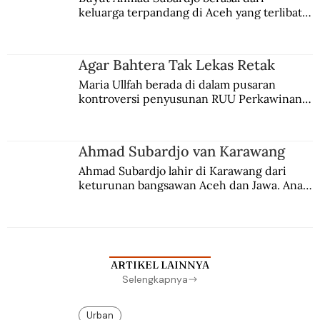
keluarga terpandang di Aceh yang terlibat 
persaingan kekuasaan. Dia memilih 
merantau ke Jawa dan menjadi pemuka 
agama Islam. Anaknya mengikuti jejaknya.
Agar Bahtera Tak Lekas Retak
Maria Ullfah berada di dalam pusaran 
kontroversi penyusunan RUU Perkawinan. 
Berbuah manis walau penuh kompromi.
Ahmad Subardjo van Karawang
Ahmad Subardjo lahir di Karawang dari 
keturunan bangsawan Aceh dan Jawa. Anak 
kesayangan mantri polisi ini pindah ke 
Batavia untuk melanjutkan pendidikan di 
sekolah Belanda.
ARTIKEL LAINNYA
Selengkapnya
Urban