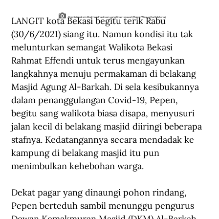
LANGIT kota Bekasi begitu terik Rabu 
Kondisi makam Madmuin Hasibuan yang tidak terawat (Randy Wirayudha/Historia)
(30/6/2021) siang itu. Namun kondisi itu tak 
melunturkan semangat Walikota Bekasi 
Rahmat Effendi untuk terus mengayunkan 
langkahnya menuju permakaman di belakang 
Masjid Agung Al-Barkah. Di sela kesibukannya 
dalam penanggulangan Covid-19, Pepen, 
begitu sang walikota biasa disapa, menyusuri 
jalan kecil di belakang masjid diiringi beberapa 
stafnya. Kedatangannya secara mendadak ke 
kampung di belakang masjid itu pun 
menimbulkan kehebohan warga.
Dekat pagar yang dinaungi pohon rindang, 
Pepen berteduh sambil menunggu pengurus 
Dewan Kemakmuran Masjid (DKM) Al-Barkah 