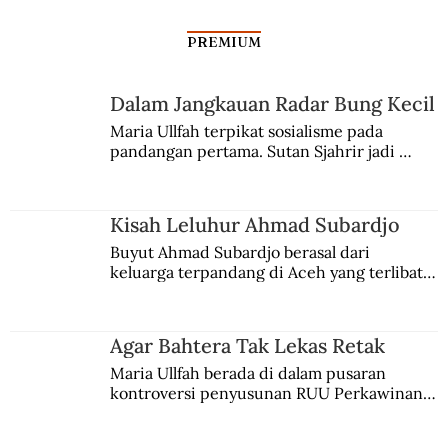
PREMIUM
Dalam Jangkauan Radar Bung Kecil
Maria Ullfah terpikat sosialisme pada 
pandangan pertama. Sutan Sjahrir jadi 
comblangnya.
Kisah Leluhur Ahmad Subardjo
Buyut Ahmad Subardjo berasal dari 
keluarga terpandang di Aceh yang terlibat 
persaingan kekuasaan. Dia memilih 
merantau ke Jawa dan menjadi pemuka 
agama Islam. Anaknya mengikuti jejaknya.
Agar Bahtera Tak Lekas Retak
Maria Ullfah berada di dalam pusaran 
kontroversi penyusunan RUU Perkawinan. 
Berbuah manis walau penuh kompromi.