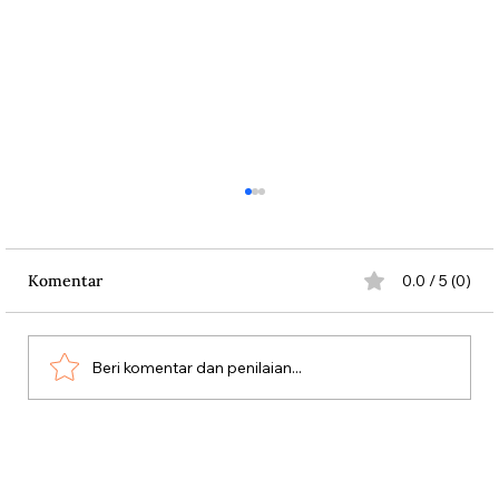
Komentar
0.0 / 5 (0)
Beri komentar dan penilaian...
Aksi Koboi Jenderal Moestopo