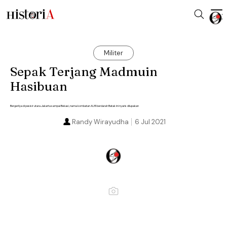
Militer
Sepak Terjang Madmuin
Hasibuan
Bergerilya di pesisir utara Jakarta sampai Bekasi, nama kombatan ALRI berdarah Batak ini nyaris dilupakan
Randy Wirayudha
6 Jul 2021