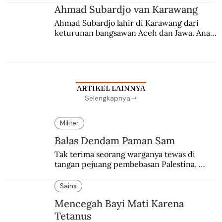
Ahmad Subardjo van Karawang
Ahmad Subardjo lahir di Karawang dari 
keturunan bangsawan Aceh dan Jawa. Anak 
kesayangan mantri polisi ini pindah ke 
Batavia untuk melanjutkan pendidikan di 
sekolah Belanda.
ARTIKEL LAINNYA
Selengkapnya
Militer
Balas Dendam Paman Sam
Tak terima seorang warganya tewas di 
tangan pejuang pembebasan Palestina, 
pemerintahan Ronald Reagan melakukan 
pembalasan.
Sains
Mencegah Bayi Mati Karena
Tetanus