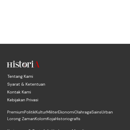
Tentang Kami
Syarat & Ketentuan
Kontak Kami
Kebijakan Privasi
Premium
Politik
Kultur
Militer
Ekonomi
Olahraga
Sains
Urban
Lorong Zaman
Kolom
Koja
Historiografis