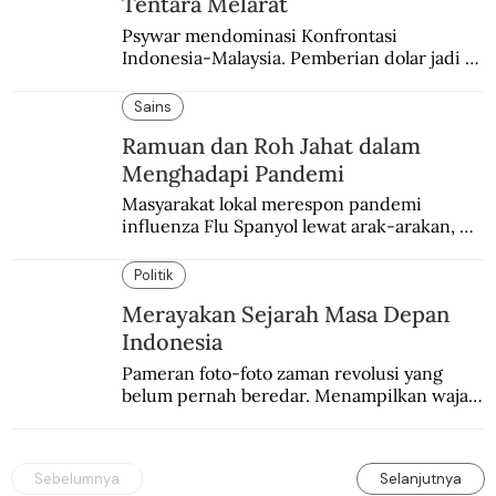
Tentara Melarat
Psywar mendominasi Konfrontasi 
Indonesia-Malaysia. Pemberian dolar jadi 
salah satu bentuk yang sering digunakan.
Sains
Ramuan dan Roh Jahat dalam
Menghadapi Pandemi
Masyarakat lokal merespon pandemi 
influenza Flu Spanyol lewat arak-arakan, 
sesajen, dan ramuan jamu tradisional.
Politik
Merayakan Sejarah Masa Depan
Indonesia
Pameran foto-foto zaman revolusi yang 
belum pernah beredar. Menampilkan wajah 
baru sejarah Indonesia awal kemerdekaan.
Sebelumnya
Selanjutnya