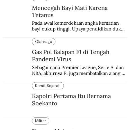
Mencegah Bayi Mati Karena
Tetanus
Pada awal kemerdekaan angka kematian 
bayi cukup tinggi. Upaya pendidikan dukun 
pun dilakukan lewat Proyek Serpong.
Olahraga
Gas Pol Balapan F1 di Tengah
Pandemi Virus
Sebagaimana Premier League, Serie A, dan 
NBA, akhirnya F1 juga membatalkan ajang 
balapannya. Menghindari pengalaman 
enam dekade lampau.
Komik Sejarah
Kapolri Pertama Itu Bernama
Soekanto
Militer