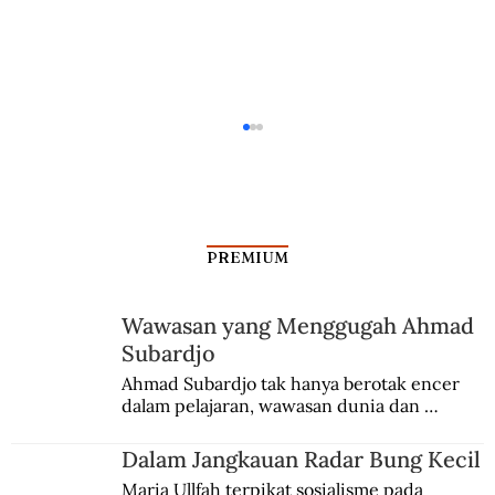
PREMIUM
Wawasan yang Menggugah Ahmad
Sigap Menangkal Babi-Babi Suap
Subardjo
Ahmad Subardjo tak hanya berotak encer 
dalam pelajaran, wawasan dunia dan 
kesadaran kebangsaannya tumbuh berkat 
Jules Verne, Multatuli, hingga Sun Yat-sen.
Dalam Jangkauan Radar Bung Kecil
Maria Ullfah terpikat sosialisme pada 