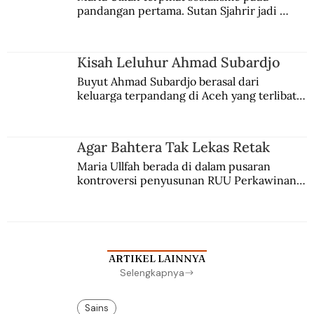
pandangan pertama. Sutan Sjahrir jadi 
comblangnya.
Kisah Leluhur Ahmad Subardjo
Buyut Ahmad Subardjo berasal dari 
keluarga terpandang di Aceh yang terlibat 
persaingan kekuasaan. Dia memilih 
merantau ke Jawa dan menjadi pemuka 
agama Islam. Anaknya mengikuti jejaknya.
Agar Bahtera Tak Lekas Retak
Maria Ullfah berada di dalam pusaran 
kontroversi penyusunan RUU Perkawinan. 
Berbuah manis walau penuh kompromi.
ARTIKEL LAINNYA
Selengkapnya
Sains