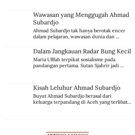
menggeluti teosofi.
Wawasan yang Menggugah Ahmad
Subardjo
Ahmad Subardjo tak hanya berotak encer 
dalam pelajaran, wawasan dunia dan 
kesadaran kebangsaannya tumbuh berkat 
Jules Verne, Multatuli, hingga Sun Yat-sen.
Dalam Jangkauan Radar Bung Kecil
Maria Ullfah terpikat sosialisme pada 
pandangan pertama. Sutan Sjahrir jadi 
comblangnya.
Kisah Leluhur Ahmad Subardjo
Buyut Ahmad Subardjo berasal dari 
keluarga terpandang di Aceh yang terlibat 
persaingan kekuasaan. Dia memilih 
merantau ke Jawa dan menjadi pemuka 
agama Islam. Anaknya mengikuti jejaknya.