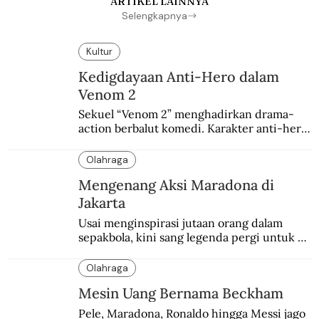
ARTIKEL LAINNYA
Selengkapnya
Kultur
Kedigdayaan Anti-Hero dalam
Venom 2
Sekuel “Venom 2” menghadirkan drama-
action berbalut komedi. Karakter anti-hero 
yang mulanya berasal dari sayembara 
penggemar.
Olahraga
Mengenang Aksi Maradona di
Jakarta
Usai menginspirasi jutaan orang dalam 
sepakbola, kini sang legenda pergi untuk 
selamanya. Jakarta beruntung sempat 
menjadi salah satu kota yang dikunjungi 
Olahraga
Maradona.
Mesin Uang Bernama Beckham
Pele, Maradona, Ronaldo hingga Messi jago 