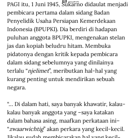
PAGI itu, 1 Juni 1945, Sukarno didaulat menjadi 
Sidang BPUPKI.
pembicara pertama dalam sidang Badan 
Penyelidik Usaha Persiapan Kemerdekaan 
Indonesia (BPUPKI). Dia berdiri di hadapan 
puluhan anggota BPUPKI, mengenakan stelan 
jas dan kopiah beludru hitam. Membuka 
pidatonya dengan kritik kepada pembicara 
dalam sidang sebelumnya yang dinilainya 
terlalu “
njelimet
”, meributkan hal-hal yang 
kurang penting untuk mendirikan sebuah 
negara.
“… Di dalam hati, saya banyak khawatir, kalau-
kalau banyak anggota yang –saya katakan 
dalam bahasa asing, maafkan perkataan ini– 
“
zwaarwichtig
” akan perkara yang kecil-kecil. 
Jikalau sudah membicarakan hal yang kecil-