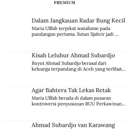
PREMIUM
Dalam Jangkauan Radar Bung Kecil
Maria Ullfah terpikat sosialisme pada 
pandangan pertama. Sutan Sjahrir jadi 
comblangnya.
Kisah Leluhur Ahmad Subardjo
Buyut Ahmad Subardjo berasal dari 
keluarga terpandang di Aceh yang terlibat 
persaingan kekuasaan. Dia memilih 
merantau ke Jawa dan menjadi pemuka 
agama Islam. Anaknya mengikuti jejaknya.
Agar Bahtera Tak Lekas Retak
Maria Ullfah berada di dalam pusaran 
kontroversi penyusunan RUU Perkawinan. 
Berbuah manis walau penuh kompromi.
Ahmad Subardjo van Karawang