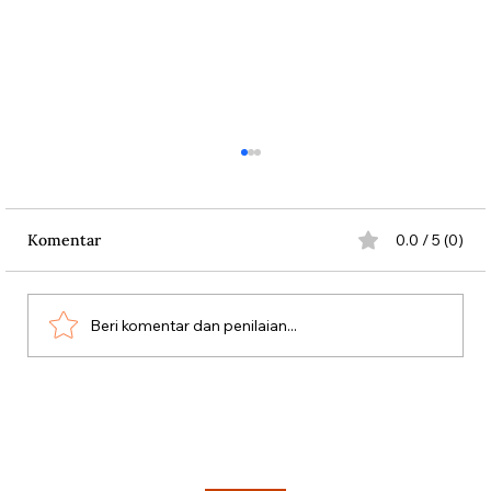
Komentar
0.0 / 5 (0)
Beri komentar dan penilaian...
Sukarno dan Skandal Diplomat 20
Persen di Denmark