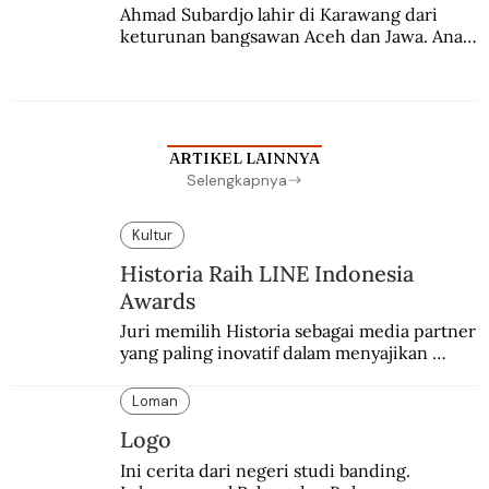
Ahmad Subardjo lahir di Karawang dari 
keturunan bangsawan Aceh dan Jawa. Anak 
kesayangan mantri polisi ini pindah ke 
Batavia untuk melanjutkan pendidikan di 
sekolah Belanda.
ARTIKEL LAINNYA
Selengkapnya
Kultur
Historia Raih LINE Indonesia
Awards
Juri memilih Historia sebagai media partner 
yang paling inovatif dalam menyajikan 
konten sejarah populer
Loman
Logo
Ini cerita dari negeri studi banding. 