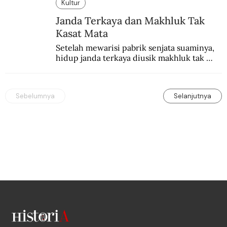
Muhammad Ali.
Kultur
Janda Terkaya dan Makhluk Tak
Kasat Mata
Setelah mewarisi pabrik senjata suaminya, 
hidup janda terkaya diusik makhluk tak 
kasat mata.
Sebelumnya
Selanjutnya