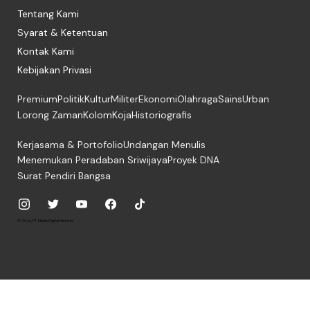
Tentang Kami
Syarat & Ketentuan
Kontak Kami
Kebijakan Privasi
Premium
Politik
Kultur
Militer
Ekonomi
Olahraga
Sains
Urban
Lorong Zaman
Kolom
Koja
Historiografis
Kerjasama & Portofolio
Undangan Menulis
Menemukan Peradaban Sriwijaya
Proyek DNA
Surat Pendiri Bangsa
© 2026, PT. Media Digital Historia.