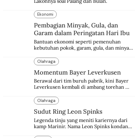
Lakonnya soal Palang dan Bulan.
Ekonomi
Pembagian Minyak, Gula, dan
Garam dalam Peringatan Hari Ibu
Bantuan ekonomi seperti pemenuhan 
kebutuhan pokok, garam, gula, dan minyak 
menjadi salah satu perhatian dalam 
peringatan Hari Ibu.
Olahraga
Momentum Bayer Leverkusen
Berawal dari tim buruh pabrik, kini Bayer 
Leverkusen kembali di ambang torehan 
“treble”. Sempat diejek dengan julukan 
“Neverkusen”.
Olahraga
Sudut Ring Leon Spinks
Legenda tinju yang meniti kariernya dari 
kamp Marinir. Nama Leon Spinks kondang 
setelah mencuri gelar dunia milik 