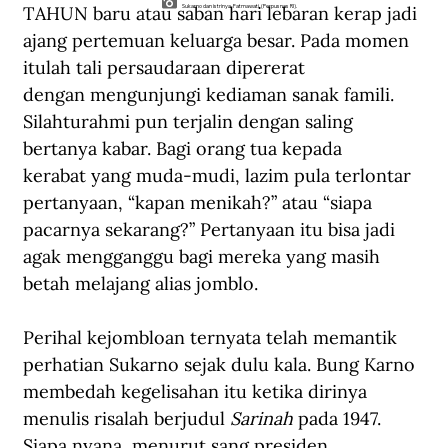
TAHUN baru atau saban hari lebaran kerap jadi 
Sukarno dan istrinya, Fatmawati. (Perpusnas RI).
ajang pertemuan keluarga besar. Pada momen 
itulah tali persaudaraan dipererat 
dengan mengunjungi kediaman sanak famili. 
Silahturahmi pun terjalin dengan saling 
bertanya kabar. Bagi orang tua kepada 
kerabat yang muda-mudi, lazim pula terlontar 
pertanyaan, “kapan menikah?” atau “siapa 
pacarnya sekarang?” Pertanyaan itu bisa jadi 
agak mengganggu bagi mereka yang masih 
betah melajang alias jomblo.
Perihal kejombloan ternyata telah memantik 
perhatian Sukarno sejak dulu kala. Bung Karno 
membedah kegelisahan itu ketika dirinya 
menulis risalah berjudul 
Sarinah
 pada 1947. 
Siapa nyana, menurut sang presiden, 