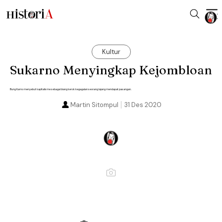
Kultur
Sukarno Menyingkap Kejombloan
Bung Karno menyebut kapitalisme sebagai biang kerok kegagalan seorang lajang mendapat pasangan.
Martin Sitompul
31 Des 2020