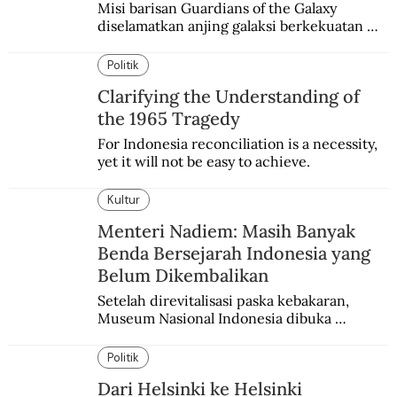
Misi barisan Guardians of the Galaxy 
diselamatkan anjing galaksi berkekuatan 
super. Karakter yang terinspirasi dari Laika 
si martir antariksa Soviet.
Politik
Clarifying the Understanding of
the 1965 Tragedy
For Indonesia reconciliation is a necessity, 
yet it will not be easy to achieve.
Kultur
Menteri Nadiem: Masih Banyak
Benda Bersejarah Indonesia yang
Belum Dikembalikan
Setelah direvitalisasi paska kebakaran, 
Museum Nasional Indonesia dibuka 
kembali. Bertepatan dengan perhelatan 
Pameran Repatriasi 2024.
Politik
Dari Helsinki ke Helsinki