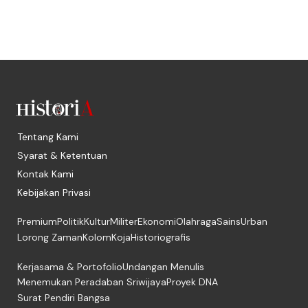
Tentang Kami
Syarat & Ketentuan
Kontak Kami
Kebijakan Privasi
Premium
Politik
Kultur
Militer
Ekonomi
Olahraga
Sains
Urban
Lorong Zaman
Kolom
Koja
Historiografis
Kerjasama & Portofolio
Undangan Menulis
Menemukan Peradaban Sriwijaya
Proyek DNA
Surat Pendiri Bangsa