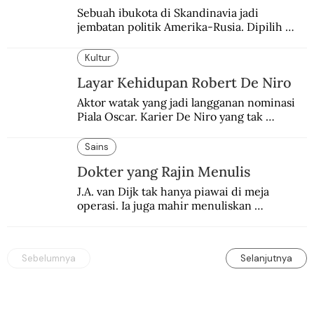
Sebuah ibukota di Skandinavia jadi 
jembatan politik Amerika-Rusia. Dipilih 
karena kenetralannya sejak Perang Dingin.
Kultur
Layar Kehidupan Robert De Niro
Aktor watak yang jadi langganan nominasi 
Piala Oscar. Karier De Niro yang tak 
terbelenggu batas-batas genre merentang 
lebih dari setengah abad.
Sains
Dokter yang Rajin Menulis
J.A. van Dijk tak hanya piawai di meja 
operasi. Ia juga mahir menuliskan 
pengalaman operasinya dalam jurnal medis.
Sebelumnya
Selanjutnya