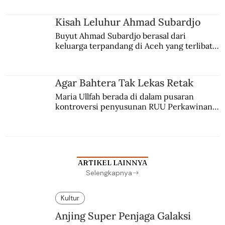
Kisah Leluhur Ahmad Subardjo
Buyut Ahmad Subardjo berasal dari 
keluarga terpandang di Aceh yang terlibat 
persaingan kekuasaan. Dia memilih 
merantau ke Jawa dan menjadi pemuka 
agama Islam. Anaknya mengikuti jejaknya.
Agar Bahtera Tak Lekas Retak
Maria Ullfah berada di dalam pusaran 
kontroversi penyusunan RUU Perkawinan. 
Berbuah manis walau penuh kompromi.
ARTIKEL LAINNYA
Selengkapnya
Kultur
Anjing Super Penjaga Galaksi