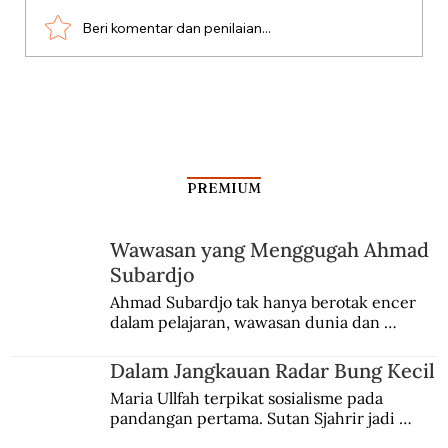
Beri komentar dan penilaian...
Dari Srebrenica ke Palestina
PREMIUM
Wawasan yang Menggugah Ahmad
Subardjo
Ahmad Subardjo tak hanya berotak encer 
dalam pelajaran, wawasan dunia dan 
kesadaran kebangsaannya tumbuh berkat 
Jules Verne, Multatuli, hingga Sun Yat-sen.
Dalam Jangkauan Radar Bung Kecil
Maria Ullfah terpikat sosialisme pada 
pandangan pertama. Sutan Sjahrir jadi 
comblangnya.