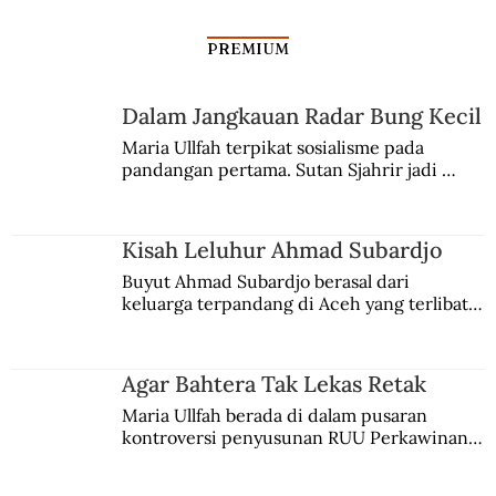
PREMIUM
Nyanyi Sunyi Ianfu
Dalam Jangkauan Radar Bung Kecil
Maria Ullfah terpikat sosialisme pada 
pandangan pertama. Sutan Sjahrir jadi 
comblangnya.
Kisah Leluhur Ahmad Subardjo
Buyut Ahmad Subardjo berasal dari 
keluarga terpandang di Aceh yang terlibat 
persaingan kekuasaan. Dia memilih 
merantau ke Jawa dan menjadi pemuka 
agama Islam. Anaknya mengikuti jejaknya.
Agar Bahtera Tak Lekas Retak
Maria Ullfah berada di dalam pusaran 
kontroversi penyusunan RUU Perkawinan. 
Berbuah manis walau penuh kompromi.