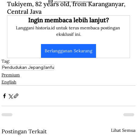
Tukiyem, 82 years old, from Karanganyar, 
Ianfu in Kupang, Timor. (K.B. Davis/cas.awm.gov.au).
Central Java
Ingin membaca lebih lanjut?
Langgani historia.id untuk terus membaca postingan 
eksklusif ini.
Berlangganan Sekarang
Tag:
Pendudukan Jepang
Ianfu
Premium
English
Lihat Semua
Postingan Terkait