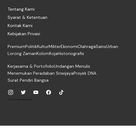
Tentang Kami
Syarat & Ketentuan
Kontak Kami
Kebijakan Privasi
Premium
Politik
Kultur
Militer
Ekonomi
Olahraga
Sains
Urban
Lorong Zaman
Kolom
Koja
Historiografis
Kerjasama & Portofolio
Undangan Menulis
Menemukan Peradaban Sriwijaya
Proyek DNA
Surat Pendiri Bangsa
© 2026, PT. Media Digital Historia.