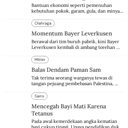
Bantuan ekonomi seperti pemenuhan 
kebutuhan pokok, garam, gula, dan minyak 
menjadi salah satu perhatian dalam 
peringatan Hari Ibu.
Olahraga
Momentum Bayer Leverkusen
Berawal dari tim buruh pabrik, kini Bayer 
Leverkusen kembali di ambang torehan 
“treble”. Sempat diejek dengan julukan 
“Neverkusen”.
Militer
Balas Dendam Paman Sam
Tak terima seorang warganya tewas di 
tangan pejuang pembebasan Palestina, 
pemerintahan Ronald Reagan melakukan 
pembalasan.
Sains
Mencegah Bayi Mati Karena
Tetanus
Pada awal kemerdekaan angka kematian 
bayi cukup tinggi. Upaya pendidikan dukun 