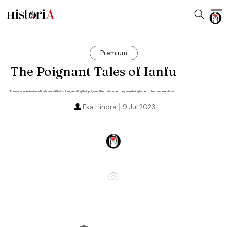
Premium
The Poignant Tales of Ianfu
Former Indonesian ianfu finally voiced their voices, recalling their poignant life stories when they were being forced to become sex slaves.
Eka Hindra
9 Jul 2023