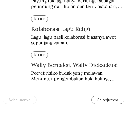
Payung tak lagi hanya berfungsi sebagai 
pelindung dari hujan dan terik matahari, 
tetapi juga tren gaya hidup modern.
Kultur
Kolaborasi Lagu Religi
Lagu-lagu hasil kolaborasi biasanya awet 
sepanjang zaman.
Kultur
Wally Bereaksi, Wally Dieksekusi
Potret risiko budak yang melawan. 
Menuntut pengembalian hak-haknya, 
sekelompok budak divonis hukuman mati 
dengan dibakar hidup-hidup.
Sebelumnya
Selanjutnya