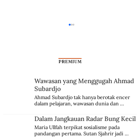
PREMIUM
Dari Srebrenica ke Palestina
Wawasan yang Menggugah Ahmad
Subardjo
Ahmad Subardjo tak hanya berotak encer 
dalam pelajaran, wawasan dunia dan 
kesadaran kebangsaannya tumbuh berkat 
Jules Verne, Multatuli, hingga Sun Yat-sen.
Dalam Jangkauan Radar Bung Kecil
Maria Ullfah terpikat sosialisme pada 
pandangan pertama. Sutan Sjahrir jadi 
comblangnya.