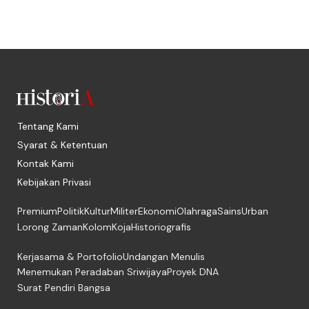
Tentang Kami
Syarat & Ketentuan
Kontak Kami
Kebijakan Privasi
Premium
Politik
Kultur
Militer
Ekonomi
Olahraga
Sains
Urban
Lorong Zaman
Kolom
Koja
Historiografis
Kerjasama & Portofolio
Undangan Menulis
Menemukan Peradaban Sriwijaya
Proyek DNA
Surat Pendiri Bangsa