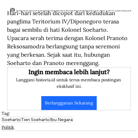
Hari-hari setelah dicopot dari kedudukan 
Ibu Tien Soeharto bersama Presiden Soeharto meresmikan Wisma Wira Yudha Putera di Halim Perdanakusumah Jakarta, 2 Juni 1971. Sumber: Perpusnas RI.
panglima Teritorium IV/Diponegoro terasa 
bagai sembilu di hati Kolonel Soeharto. 
Upacara serah terima dengan Kolonel Pranoto 
Reksosamodra berlangsung tanpa seremoni 
yang berkesan. Sejak saat itu, hubungan 
Soeharto dan Pranoto merenggang.
Ingin membaca lebih lanjut?
Langgani historia.id untuk terus membaca postingan 
eksklusif ini.
Berlangganan Sekarang
Tag:
Soeharto
Tien Soeharto
Ibu Negara
Politik