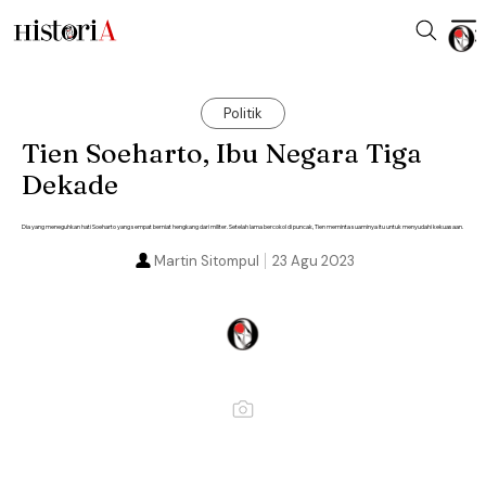
Politik
Tien Soeharto, Ibu Negara Tiga
Dekade
Dia yang meneguhkan hati Soeharto yang sempat berniat hengkang dari militer. Setelah lama bercokol di puncak, Tien meminta suaminya itu untuk menyudahi kekuasaan.
Martin Sitompul
23 Agu 2023