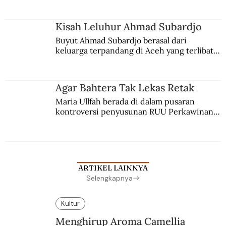
Kisah Leluhur Ahmad Subardjo
Buyut Ahmad Subardjo berasal dari 
keluarga terpandang di Aceh yang terlibat 
persaingan kekuasaan. Dia memilih 
merantau ke Jawa dan menjadi pemuka 
agama Islam. Anaknya mengikuti jejaknya.
Agar Bahtera Tak Lekas Retak
Maria Ullfah berada di dalam pusaran 
kontroversi penyusunan RUU Perkawinan. 
Berbuah manis walau penuh kompromi.
ARTIKEL LAINNYA
Selengkapnya
Kultur
Menghirup Aroma Camellia