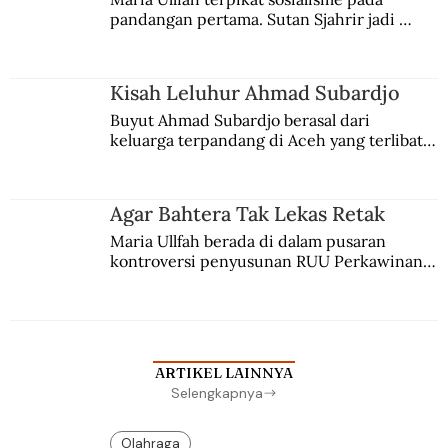
pandangan pertama. Sutan Sjahrir jadi 
comblangnya.
Kisah Leluhur Ahmad Subardjo
Buyut Ahmad Subardjo berasal dari 
keluarga terpandang di Aceh yang terlibat 
persaingan kekuasaan. Dia memilih 
merantau ke Jawa dan menjadi pemuka 
agama Islam. Anaknya mengikuti jejaknya.
Agar Bahtera Tak Lekas Retak
Maria Ullfah berada di dalam pusaran 
kontroversi penyusunan RUU Perkawinan. 
Berbuah manis walau penuh kompromi.
ARTIKEL LAINNYA
Selengkapnya
Olahraga