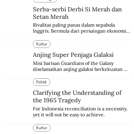
Serba-serbi Derbi Si Merah dan
Setan Merah
Rivalitas paling panas dalam sepabola 
Inggris. Bermula dari persaingan ekonomi 
dan industri.
Kultur
Anjing Super Penjaga Galaksi
Misi barisan Guardians of the Galaxy 
diselamatkan anjing galaksi berkekuatan 
super. Karakter yang terinspirasi dari Laika 
si martir antariksa Soviet.
Politik
Clarifying the Understanding of
the 1965 Tragedy
For Indonesia reconciliation is a necessity, 
yet it will not be easy to achieve.
Kultur