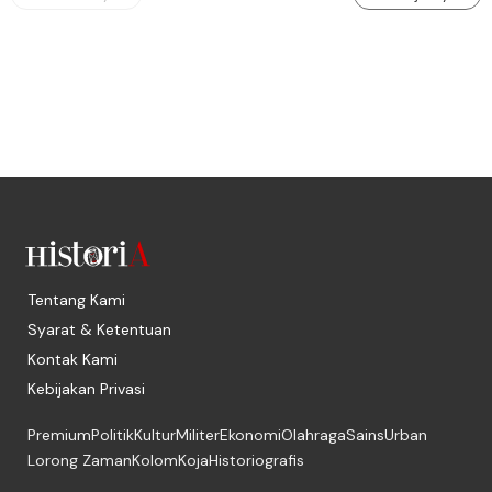
Tentang Kami
Syarat & Ketentuan
Kontak Kami
Kebijakan Privasi
Premium
Politik
Kultur
Militer
Ekonomi
Olahraga
Sains
Urban
Lorong Zaman
Kolom
Koja
Historiografis