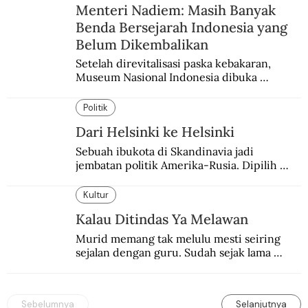
Menteri Nadiem: Masih Banyak
Benda Bersejarah Indonesia yang
Belum Dikembalikan
Setelah direvitalisasi paska kebakaran, 
Museum Nasional Indonesia dibuka 
kembali. Bertepatan dengan perhelatan 
Pameran Repatriasi 2024.
Politik
Dari Helsinki ke Helsinki
Sebuah ibukota di Skandinavia jadi 
jembatan politik Amerika-Rusia. Dipilih 
karena kenetralannya sejak Perang Dingin.
Kultur
Kalau Ditindas Ya Melawan
Murid memang tak melulu mesti seiring 
sejalan dengan guru. Sudah sejak lama 
orang-orang mengatakan, guru kencing 
berdiri, murid kencing berlari.
Sebelumnya
Selanjutnya