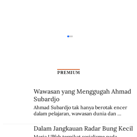
PREMIUM
Fatwa MUI untuk Gim
Wawasan yang Menggugah Ahmad
Subardjo
Ahmad Subardjo tak hanya berotak encer 
dalam pelajaran, wawasan dunia dan 
kesadaran kebangsaannya tumbuh berkat 
Jules Verne, Multatuli, hingga Sun Yat-sen.
Dalam Jangkauan Radar Bung Kecil
Maria Ullfah terpikat sosialisme pada 