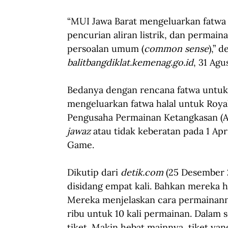
“MUI Jawa Barat mengeluarkan fatwa
pencurian aliran listrik, dan permai
persoalan umum (
common sense
),” 
balitbangdiklat.kemenag.go.id
, 31 Agu
Bedanya dengan rencana fatwa untuk 
mengeluarkan fatwa halal untuk Roya
Pengusaha Permainan Ketangkasan (AP
jawaz
 atau tidak keberatan pada 1 Apr
Game.
Dikutip dari 
detik.com
 (25 Desember 
disidang empat kali. Bahkan mereka
Mereka menjelaskan cara permainann
ribu untuk 10 kali permainan. Dalam
tiket. Makin hebat mainnya, tiket yan