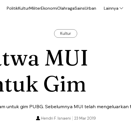
Politik
Kultur
Militer
Ekonomi
Olahraga
Sains
Urban
Lainnya
Kultur
atwa MUI
ntuk Gim
m untuk gim PUBG. Sebelumnya MUI telah mengeluarkan fa
Hendri F. Isnaeni
23 Mar 2019