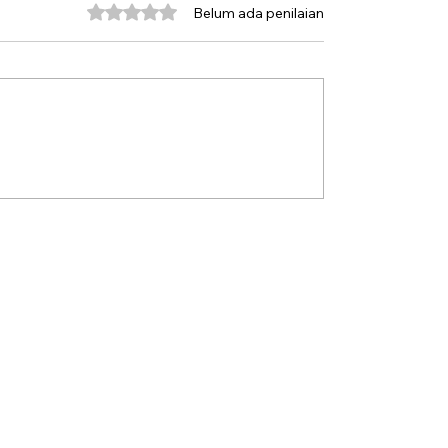
Dinilai 0 dari 5 bintang.
Belum ada penilaian
Misteri Gunung Kawi
Sengkarut Perjalanan
Odysseus