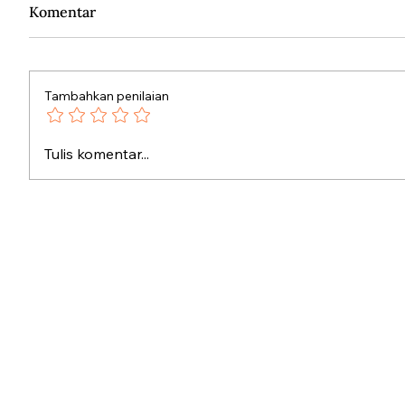
Komentar
Tambahkan penilaian
Penduduk Belanda Melawan
Silang 
Tulis komentar...
Nazi dengan Bunga
Pulang 