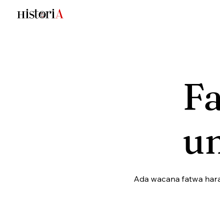
F
u
Ada wacana fatwa hara