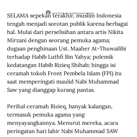
SELAMA sepekan terakhir, muslim Indonesia 
Ilustrasi K.H. Hasyim Asy'ari (Betaria Sarulina/Historia.ID).
tengah menjadi sorotan publik karena berbagai 
hal. Mulai dari perselisihan antara artis Nikita 
Mirzani dengan seorang pemuka agama; 
dugaan penghinaan Ust. Maaher At-Thuwailibi 
terhadap Habib Luthfi Bin Yahya; polemik 
kedatangan Habib Rizieq Shihab; hingga isi 
ceramah tokoh Front Pembela Islam (FPI) itu 
saat memperingati maulid Nabi Muhammad 
Saw yang dianggap kurang pantas.
Perihal ceramah Rizieq, banyak kalangan, 
termasuk pemuka agama yang 
menyayangkannya. Menurut mereka, acara 
peringatan hari lahir Nabi Muhammad SAW 