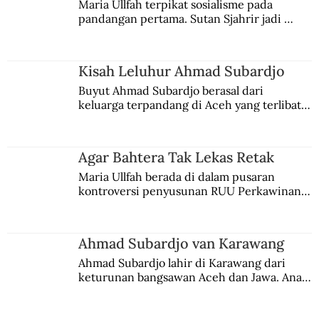
Maria Ullfah terpikat sosialisme pada 
pandangan pertama. Sutan Sjahrir jadi 
comblangnya.
Kisah Leluhur Ahmad Subardjo
Buyut Ahmad Subardjo berasal dari 
keluarga terpandang di Aceh yang terlibat 
persaingan kekuasaan. Dia memilih 
merantau ke Jawa dan menjadi pemuka 
agama Islam. Anaknya mengikuti jejaknya.
Agar Bahtera Tak Lekas Retak
Maria Ullfah berada di dalam pusaran 
kontroversi penyusunan RUU Perkawinan. 
Berbuah manis walau penuh kompromi.
Ahmad Subardjo van Karawang
Ahmad Subardjo lahir di Karawang dari 
keturunan bangsawan Aceh dan Jawa. Anak 
kesayangan mantri polisi ini pindah ke 
Batavia untuk melanjutkan pendidikan di 