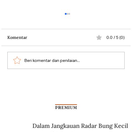
Komentar
0.0 / 5 (0)
Beri komentar dan penilaian...
Tak Ada Lema KH Hasyim Asy’ari,
Kamus Sejarah Picu Kontroversi
PREMIUM
Dalam Jangkauan Radar Bung Kecil