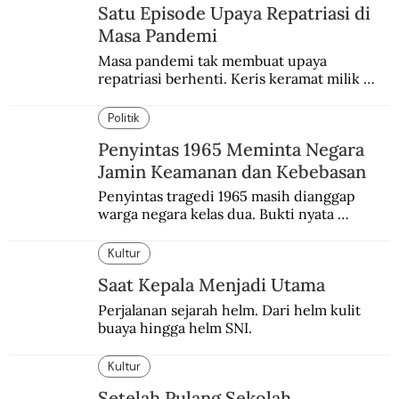
Satu Episode Upaya Repatriasi di
Masa Pandemi
Masa pandemi tak membuat upaya 
repatriasi berhenti. Keris keramat milik 
Pangeran Diponegoro itu akhirnya kembali 
di periode yang sulit.
Politik
Penyintas 1965 Meminta Negara
Jamin Keamanan dan Kebebasan
Penyintas tragedi 1965 masih dianggap 
warga negara kelas dua. Bukti nyata 
diskriminasi masih dipelihara.
Kultur
Saat Kepala Menjadi Utama
Perjalanan sejarah helm. Dari helm kulit 
buaya hingga helm SNI.
Kultur
Setelah Pulang Sekolah