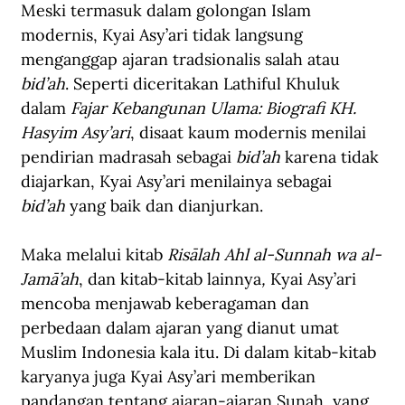
Meski termasuk dalam golongan Islam 
modernis, Kyai Asy’ari tidak langsung 
menganggap ajaran tradsionalis salah atau 
bid’ah
. Seperti diceritakan Lathiful Khuluk 
dalam 
Fajar Kebangunan Ulama: Biografi KH. 
Hasyim Asy’ari
, disaat kaum modernis menilai 
pendirian madrasah sebagai 
bid’ah
 karena tidak 
diajarkan, Kyai Asy’ari menilainya sebagai 
bid’ah 
yang baik dan dianjurkan.
Maka melalui kitab 
Risālah Ahl al-Sunnah wa al-
Jamā’ah
, dan kitab-kitab lainnya
,
 Kyai Asy’ari 
mencoba menjawab keberagaman dan 
perbedaan dalam ajaran yang dianut umat 
Muslim Indonesia kala itu. Di dalam kitab-kitab 
karyanya juga Kyai Asy’ari memberikan 
pandangan tentang ajaran-ajaran Sunah
, 
yang 