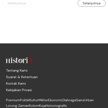
Sebelumnya
Selanjutnya
Tentang Kami
Syarat & Ketentuan
Kontak Kami
Kebijakan Privasi
Premium
Politik
Kultur
Militer
Ekonomi
Olahraga
Sains
Urban
Lorong Zaman
Kolom
Koja
Historiografis