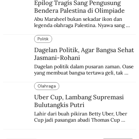
Epilog Tragis Sang Pengusung
Bendera Palestina di Olimpiade
Abu Maraheel bukan sekadar ikon dan 
legenda olahraga Palestina. Nyawa sang 
Olimpian tak tertolong setelah Israel 
memblokade Rafah.
Politik
Dagelan Politik, Agar Bangsa Sehat
Jasmani-Rohani
Dagelan politik dalam pusaran zaman. Oase 
yang membuat bangsa tertawa geli, tak 
melulu nyeri.
Olahraga
Uber Cup, Lambang Supremasi
Bulutangkis Putri
Lahir dari buah pikiran Betty Uber, Uber 
Cup jadi pasangan abadi Thomas Cup 
sebagai kejuaraan yang paling sarat gengsi.