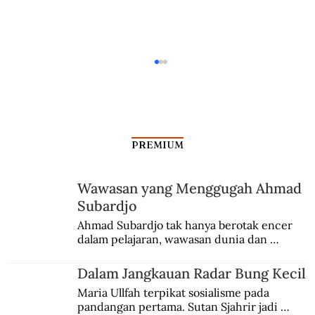
PREMIUM
Wawasan yang Menggugah Ahmad
IGK Manila Bukan Prajurit Biasa
Subardjo
Ahmad Subardjo tak hanya berotak encer 
dalam pelajaran, wawasan dunia dan 
kesadaran kebangsaannya tumbuh berkat 
Jules Verne, Multatuli, hingga Sun Yat-sen.
Dalam Jangkauan Radar Bung Kecil
Maria Ullfah terpikat sosialisme pada 
pandangan pertama. Sutan Sjahrir jadi 