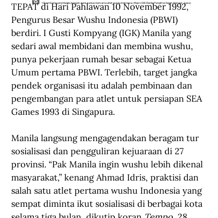
TEPAT di Hari Pahlawan 10 November 1992, 
I Gusti Kompyang Manila (tengah, baris kedua) bersama atlet wushu Indonesia. (Repro IGK Manila: Panglima Gajah, Manajer Juara).
Pengurus Besar Wushu Indonesia (PBWI) 
berdiri. I Gusti Kompyang (IGK) Manila yang 
sedari awal membidani dan membina wushu, 
punya pekerjaan rumah besar sebagai Ketua 
Umum pertama PBWI. Terlebih, target jangka 
pendek organisasi itu adalah pembinaan dan 
pengembangan para atlet untuk persiapan SEA 
Games 1993 di Singapura.
Manila langsung mengagendakan beragam tur 
sosialisasi dan pengguliran kejuaraan di 27 
provinsi. “Pak Manila ingin wushu lebih dikenal 
masyarakat,” kenang Ahmad Idris, praktisi dan 
salah satu atlet pertama wushu Indonesia yang 
sempat diminta ikut sosialisasi di berbagai kota 
selama tiga bulan, dikutip koran 
Tempo
, 28 