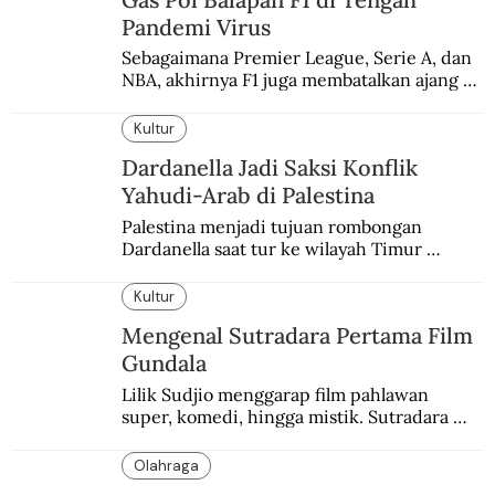
Pandemi Virus
Sebagaimana Premier League, Serie A, dan 
NBA, akhirnya F1 juga membatalkan ajang 
balapannya. Menghindari pengalaman 
enam dekade lampau.
Kultur
Dardanella Jadi Saksi Konflik
Yahudi-Arab di Palestina
Palestina menjadi tujuan rombongan 
Dardanella saat tur ke wilayah Timur 
Tengah. Di sana mereka menjadi saksi 
ketegangan antara orang Yahudi dan 
Kultur
penduduk Arab.
Mengenal Sutradara Pertama Film
Gundala
Lilik Sudjio menggarap film pahlawan 
super, komedi, hingga mistik. Sutradara 
terbaik yang kurang dilirik.
Olahraga