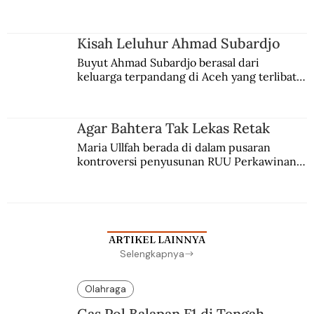
comblangnya.
Kisah Leluhur Ahmad Subardjo
Buyut Ahmad Subardjo berasal dari 
keluarga terpandang di Aceh yang terlibat 
persaingan kekuasaan. Dia memilih 
merantau ke Jawa dan menjadi pemuka 
agama Islam. Anaknya mengikuti jejaknya.
Agar Bahtera Tak Lekas Retak
Maria Ullfah berada di dalam pusaran 
kontroversi penyusunan RUU Perkawinan. 
Berbuah manis walau penuh kompromi.
ARTIKEL LAINNYA
Selengkapnya
Olahraga
Gas Pol Balapan F1 di Tengah