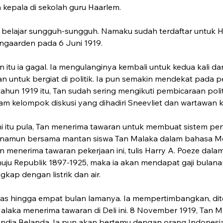
a kepala di sekolah guru Haarlem.
 belajar sungguh-sungguh. Namaku sudah terdaftar untuk Ha
ngaarden pada 6 Juni 1919.
 itu ia gagal. Ia mengulanginya kembali untuk kedua kali da
n untuk bergiat di politik. Ia pun semakin mendekat pada p
ahun 1919 itu, Tan sudah sering mengikuti pembicaraan politi
am kelompok diskusi yang dihadiri Sneevliet dan wartawan ki
 itu pula, Tan menerima tawaran untuk membuat sistem pend
ri, namun bersama mantan siswa Tan Malaka dalam bahasa 
n menerima tawaran pekerjaan ini, tulis Harry A. Poeze dala
uju Republik 1897-1925, maka ia akan mendapat gaji bulanan
kap dengan listrik dan air.
eras hingga empat bulan lamanya. Ia mempertimbangkan, dite
alaka menerima tawaran di Deli ini. 8 November 1919, Tan Ma
ndia Belanda. Ia pun akan bertemu dengan orang Indonesia