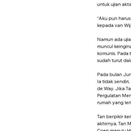
untuk ujian akt
“Aku pun harus
kepada van Wij
Namun ada ujian
muncul keingina
komunis. Pada t
sudah turut dal
Pada bulan Juni
Ia tidak sendi
de Way. Jika Ta
Pergulatan Men
rumah yang leng
Tan berpikir k
akhirnya, Tan M
Coen menuju Hi