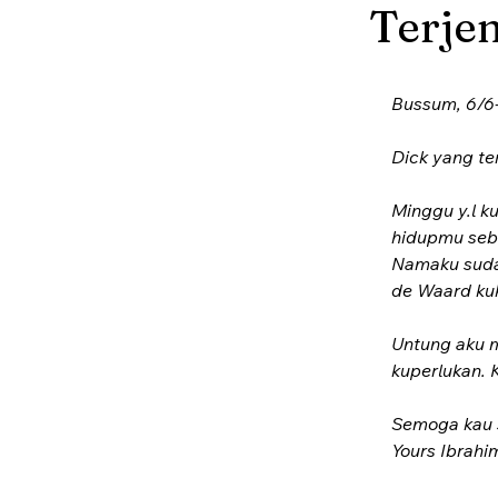
Terje
Bussum, 6/6
Dick yang te
Minggu y.l k
hidupmu seba
Namaku sudah
de Waard kuk
Untung aku m
kuperlukan. 
Semoga kau 
Yours Ibrahi