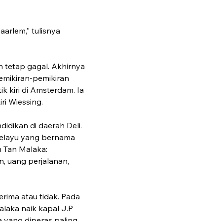
arlem,” tulisnya 
n tetap gagal. Akhirnya 
emikiran-pemikiran 
k kiri di Amsterdam. Ia 
ri Wiessing.
idikan di daerah Deli. 
Melayu yang bernama 
m Tan Malaka: 
, uang perjalanan, 
rima atau tidak. Pada 
laka naik kapal J.P 
 yang diperas paling 