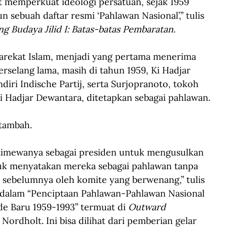
ut memperkuat ideologi persatuan, sejak 1959 
ebuah daftar resmi ‘Pahlawan Nasional’,” tulis 
ng Budaya Jilid I: Batas-batas Pembaratan.
Sarekat Islam, menjadi yang pertama menerima 
berselang lama, masih di tahun 1959, Ki Hadjar 
iri Indische Partij, serta Surjopranoto, tokoh 
i Hadjar Dewantara, ditetapkan sebagai pahlawan.
tambah.
timewanya sebagai presiden untuk mengusulkan 
uk menyatakan mereka sebagai pahlawan tanpa 
sebelumnya oleh komite yang berwenang,” tulis 
 dalam “Penciptaan Pahlawan-Pahlawan Nasional 
e Baru 1959-1993” termuat di 
Outward 
Nordholt. Ini bisa dilihat dari pemberian gelar 