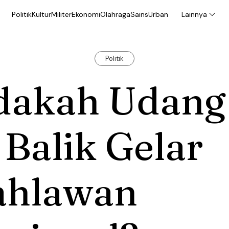
Politik
Kultur
Militer
Ekonomi
Olahraga
Sains
Urban
Lainnya
Politik
dakah Udang
 Balik Gelar
ahlawan