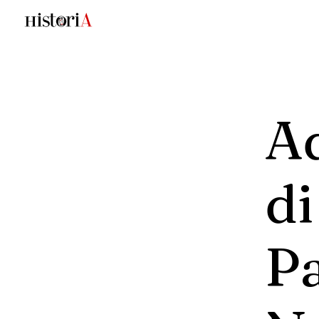
A
di
P