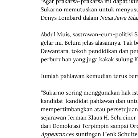
“Agar prakarsa-prakarsa itu dapat ik
Sukarno memutuskan untuk menyusun s
Denys Lombard dalam 
Nusa Jawa Sila
Abdul Muis, sastrawan-cum-politisi 
gelar ini. Belum jelas alasannya. Tak 
Dewantara, tokoh pendidikan dan pend
perburuhan yang juga kakak sulung K
Jumlah pahlawan kemudian terus ber
“Sukarno sering menggunakan hak is
kandidat-kandidat pahlawan dan unt
mempertimbangkan atau persetujuan 
sejarawan Jerman Klaus H. Schreiner
dari Demokrasi Terpimpin sampai Ord
Appearances
 suntingan Henk Schulte 