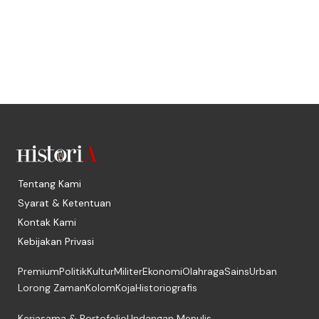
Tentang Kami
Syarat & Ketentuan
Kontak Kami
Kebijakan Privasi
Premium
Politik
Kultur
Militer
Ekonomi
Olahraga
Sains
Urban
Lorong Zaman
Kolom
Koja
Historiografis
Kerjasama & Portofolio
Undangan Menulis