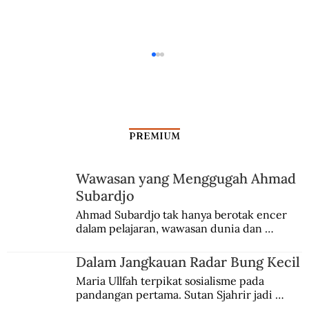
PREMIUM
Dari Srebrenica ke Palestina
Wawasan yang Menggugah Ahmad
Subardjo
Ahmad Subardjo tak hanya berotak encer 
dalam pelajaran, wawasan dunia dan 
kesadaran kebangsaannya tumbuh berkat 
Jules Verne, Multatuli, hingga Sun Yat-sen.
Dalam Jangkauan Radar Bung Kecil
Maria Ullfah terpikat sosialisme pada 
pandangan pertama. Sutan Sjahrir jadi 
comblangnya.