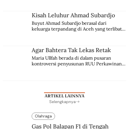
Kisah Leluhur Ahmad Subardjo
Buyut Ahmad Subardjo berasal dari 
keluarga terpandang di Aceh yang terlibat 
persaingan kekuasaan. Dia memilih 
merantau ke Jawa dan menjadi pemuka 
agama Islam. Anaknya mengikuti jejaknya.
Agar Bahtera Tak Lekas Retak
Maria Ullfah berada di dalam pusaran 
kontroversi penyusunan RUU Perkawinan. 
Berbuah manis walau penuh kompromi.
ARTIKEL LAINNYA
Selengkapnya
Olahraga
Gas Pol Balapan F1 di Tengah