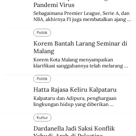
Pandemi Virus
Sebagaimana Premier League, Serie A, dan 
NBA, akhirnya F1 juga membatalkan ajang 
balapannya. Menghindari pengalaman 
enam dekade lampau.
Politik
Korem Bantah Larang Seminar di
Malang
Korem Kota Malang menyampaikan 
klarifikasi sanggahannya telah melarang 
seminar sejarah di Universitas Negeri 
Malang.
Politik
Hatta Rajasa Keliru Kalpataru
Kalpataru dan Adipura, penghargaan 
lingkungan hidup yang diberikan 
pemerintah setiap tahun kepada dua pihak 
yang berbeda.
Kultur
Dardanella Jadi Saksi Konflik
Yahudi-Arab di Palestina