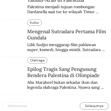
Palestina menjadi tujuan rombongan 
Dardanella saat tur ke wilayah Timur 
Tengah. Di sana mereka menjadi saksi 
ketegangan antara orang Yahudi dan 
Kultur
penduduk Arab.
Mengenal Sutradara Pertama Film
Gundala
Lilik Sudjio menggarap film pahlawan 
super, komedi, hingga mistik. Sutradara 
terbaik yang kurang dilirik.
Olahraga
Epilog Tragis Sang Pengusung
Bendera Palestina di Olimpiade
Abu Maraheel bukan sekadar ikon dan 
legenda olahraga Palestina. Nyawa sang 
Olimpian tak tertolong setelah Israel 
memblokade Rafah.
Sebelumnya
Selanjutnya