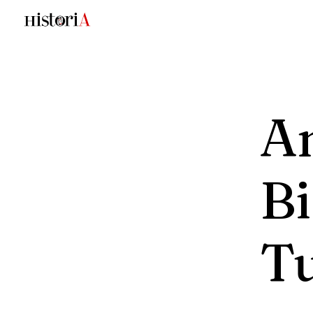
A
Bi
T