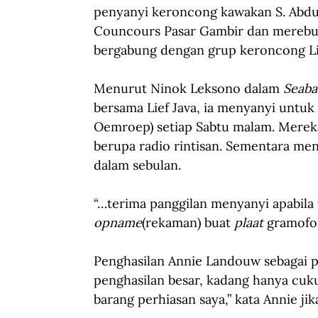
penyanyi keroncong kawakan S. Abdull
Councours Pasar Gambir dan merebut 
bergabung dengan grup keroncong Lie
Menurut Ninok Leksono dalam 
Seaba
bersama Lief Java, ia menyanyi untu
Oemroep) setiap Sabtu malam. Merek
berupa radio rintisan. Sementara me
dalam sebulan.
“…terima panggilan menyanyi apabila
opname
(rekaman) buat 
plaat 
gramofon
Penghasilan Annie Landouw sebagai p
penghasilan besar, kadang hanya cuk
barang perhiasan saya,” kata Annie ji