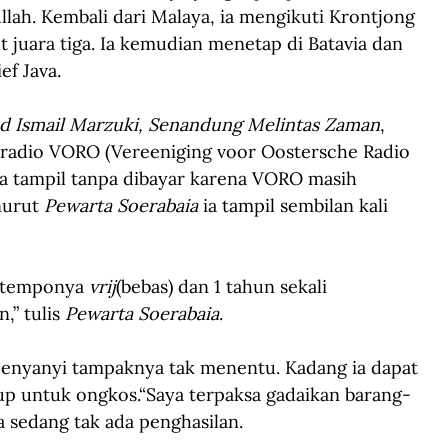
ah. Kembali dari Malaya, ia mengikuti Krontjong 
juara tiga. Ia kemudian menetap di Batavia dan 
f Java.
d Ismail Marzuki, Senandung Melintas Zaman
, 
k radio VORO (Vereeniging voor Oostersche Radio 
a tampil tanpa dibayar karena VORO masih 
nurut 
Pewarta Soerabaia
 ia tampil sembilan kali 
 temponya 
vrij
(bebas) dan 1 tahun sekali 
,” tulis 
Pewarta Soerabaia
.
enyanyi tampaknya tak menentu. Kadang ia dapat 
up untuk ongkos.“Saya terpaksa gadaikan barang-
ka sedang tak ada penghasilan.