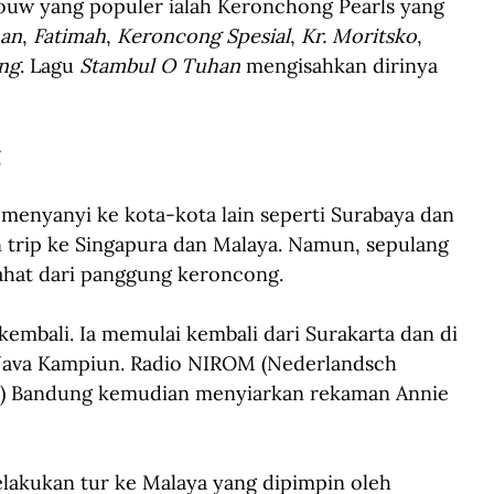
douw yang populer ialah Keronchong Pearls yang 
han
, 
Fatimah
, 
Keroncong Spesial
, 
Kr. Moritsko
, 
ng
. Lagu 
Stambul O Tuhan
 mengisahkan dirinya 
g
menyanyi ke kota-kota lain seperti Surabaya dan 
 trip ke Singapura dan Malaya. Namun, sepulang 
irahat dari panggung keroncong.
mbali. Ia memulai kembali dari Surakarta dan di 
 Java Kampiun. Radio NIROM (Nederlandsch 
j) Bandung kemudian menyiarkan rekaman Annie 
akukan tur ke Malaya yang dipimpin oleh 