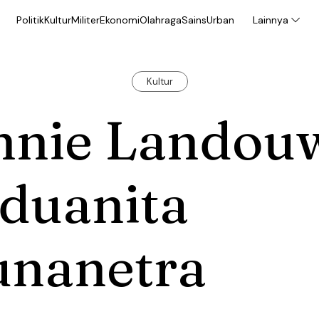
Politik
Kultur
Militer
Ekonomi
Olahraga
Sains
Urban
Lainnya
Kultur
nnie Landou
duanita
unanetra