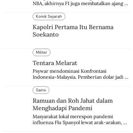
NBA, akhirnya F1 juga membatalkan ajang 
balapannya. Menghindari pengalaman 
enam dekade lampau.
Komik Sejarah
Kapolri Pertama Itu Bernama
Soekanto
Militer
Tentara Melarat
Psywar mendominasi Konfrontasi 
Indonesia-Malaysia. Pemberian dolar jadi 
salah satu bentuk yang sering digunakan.
Sains
Ramuan dan Roh Jahat dalam
Menghadapi Pandemi
Masyarakat lokal merespon pandemi 
influenza Flu Spanyol lewat arak-arakan, 
sesajen, dan ramuan jamu tradisional.