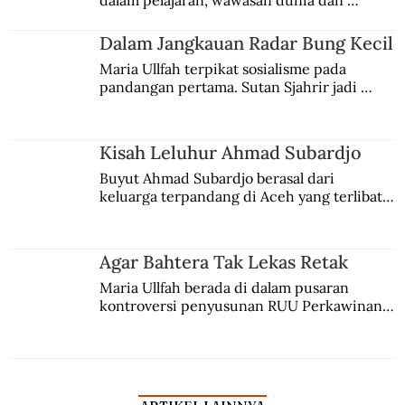
kesadaran kebangsaannya tumbuh berkat 
Jules Verne, Multatuli, hingga Sun Yat-sen.
Dalam Jangkauan Radar Bung Kecil
Maria Ullfah terpikat sosialisme pada 
pandangan pertama. Sutan Sjahrir jadi 
comblangnya.
Kisah Leluhur Ahmad Subardjo
Buyut Ahmad Subardjo berasal dari 
keluarga terpandang di Aceh yang terlibat 
persaingan kekuasaan. Dia memilih 
merantau ke Jawa dan menjadi pemuka 
agama Islam. Anaknya mengikuti jejaknya.
Agar Bahtera Tak Lekas Retak
Maria Ullfah berada di dalam pusaran 
kontroversi penyusunan RUU Perkawinan. 
Berbuah manis walau penuh kompromi.