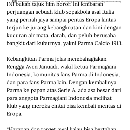
INI bukan tajuk film horor. Ini lembaran 
Parma melonjak ke posisi enam di pekan ke-13 Serie A 2018-2019, mengangkat asa nostalgia masa jaya era 1990-an (Foto: parmacalcio1913.com)
perjuangan sebuah klub sepakbola asal Italia 
yang pernah jaya sampai pentas Eropa lantas 
terjun ke jurang kebangkrutan dan kini dengan 
kucuran air mata, darah, dan peluh berusaha 
bangkit dari kuburnya, yakni Parma Calcio 1913.
Kebangkitan Parma jelas membahagiakan 
Rengga Aven Januadi, wakil ketua Parmagiani 
Indonesia, komunitas fans Parma di Indonesia, 
dan para fans Parma lain. Dengan kembalinya 
Parma ke papan atas Serie A, ada asa besar dari 
para anggota Parmagiani Indonesia melihat 
klub yang mereka cintai bisa kembali mentas di 
Eropa.
“Harapan dan target awal kalau bisa bertahan 