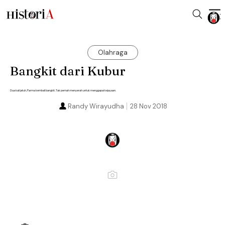
Olahraga
Bangkit dari Kubur
Dua kali jatuh, Parma kembali bangkit. Tak pernah menyerah untuk menggapai kejayaan.
Randy Wirayudha
28 Nov 2018