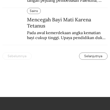
tangan pejuang pembebasan Palestina, 
pemerintahan Ronald Reagan melakukan 
pembalasan.
Sains
Mencegah Bayi Mati Karena
Tetanus
Pada awal kemerdekaan angka kematian 
bayi cukup tinggi. Upaya pendidikan dukun 
pun dilakukan lewat Proyek Serpong.
Sebelumnya
Selanjutnya