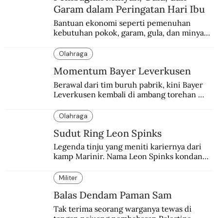
Garam dalam Peringatan Hari Ibu
Bantuan ekonomi seperti pemenuhan 
kebutuhan pokok, garam, gula, dan minyak 
menjadi salah satu perhatian dalam 
peringatan Hari Ibu.
Olahraga
Momentum Bayer Leverkusen
Berawal dari tim buruh pabrik, kini Bayer 
Leverkusen kembali di ambang torehan 
“treble”. Sempat diejek dengan julukan 
“Neverkusen”.
Olahraga
Sudut Ring Leon Spinks
Legenda tinju yang meniti kariernya dari 
kamp Marinir. Nama Leon Spinks kondang 
setelah mencuri gelar dunia milik 
Muhammad Ali.
Militer
Balas Dendam Paman Sam
Tak terima seorang warganya tewas di 