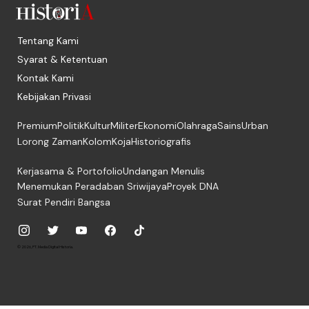
Tentang Kami
Syarat & Ketentuan
Kontak Kami
Kebijakan Privasi
Premium
Politik
Kultur
Militer
Ekonomi
Olahraga
Sains
Urban
Lorong Zaman
Kolom
Koja
Historiografis
Kerjasama & Portofolio
Undangan Menulis
Menemukan Peradaban Sriwijaya
Proyek DNA
Surat Pendiri Bangsa
© 2026, PT. Media Digital Historia.