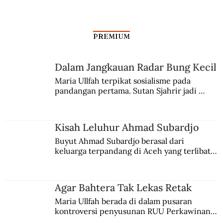
PREMIUM
Dalam Jangkauan Radar Bung Kecil
Jenderal Belanda Tewas di Aceh
Maria Ullfah terpikat sosialisme pada 
pandangan pertama. Sutan Sjahrir jadi 
comblangnya.
Kisah Leluhur Ahmad Subardjo
Buyut Ahmad Subardjo berasal dari 
keluarga terpandang di Aceh yang terlibat 
persaingan kekuasaan. Dia memilih 
merantau ke Jawa dan menjadi pemuka 
agama Islam. Anaknya mengikuti jejaknya.
Agar Bahtera Tak Lekas Retak
Maria Ullfah berada di dalam pusaran 
kontroversi penyusunan RUU Perkawinan. 
Berbuah manis walau penuh kompromi.