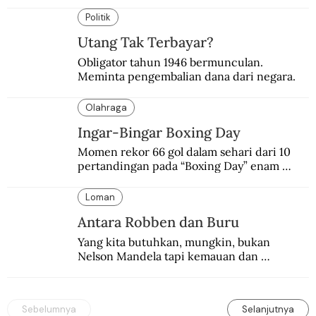
suasana final di stadion ikonik itu 97 tahun 
silam.
Politik
Utang Tak Terbayar?
Obligator tahun 1946 bermunculan. 
Meminta pengembalian dana dari negara.
Olahraga
Ingar-Bingar Boxing Day
Momen rekor 66 gol dalam sehari dari 10 
pertandingan pada “Boxing Day” enam 
dekade lalu. Termasuk kekalahan pahit 
Manchester United 6-1.
Loman
Antara Robben dan Buru
Yang kita butuhkan, mungkin, bukan 
Nelson Mandela tapi kemauan dan 
keberanian untuk menebus dosa masa lalu 
dengan berbagai cara yang bisa memenuhi 
rasa keadilan.
Sebelumnya
Selanjutnya