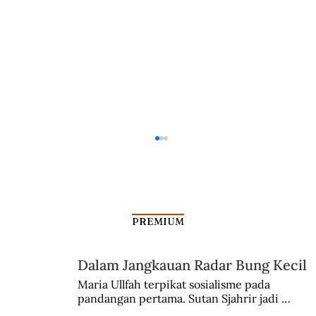
PREMIUM
Dalam Jangkauan Radar Bung Kecil
Maria Ullfah terpikat sosialisme pada 
pandangan pertama. Sutan Sjahrir jadi 
Hermann Goering, Sang Tiran Angkasa
comblangnya.