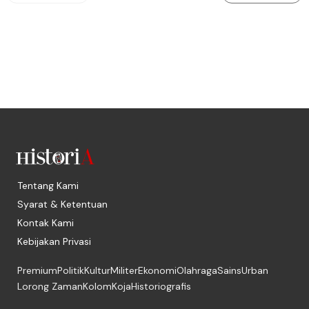
Tentang Kami
Syarat & Ketentuan
Kontak Kami
Kebijakan Privasi
Premium
Politik
Kultur
Militer
Ekonomi
Olahraga
Sains
Urban
Lorong Zaman
Kolom
Koja
Historiografis