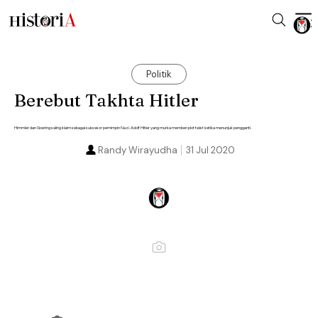
Politik
Berebut Takhta Hitler
Himmler dan Goering saling klaim sebagai suksesor pemimpin Nazi. Adolf Hitler yang murka memberi plot twist ketika menunjuk pengganti.
Randy Wirayudha
31 Jul 2020