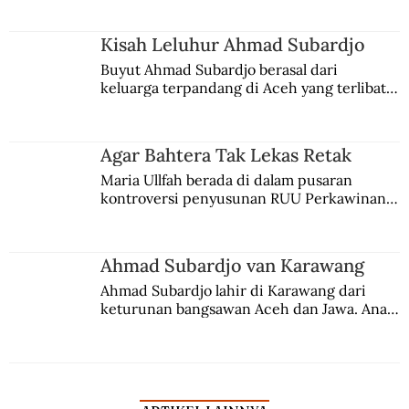
Nazi Jerman
Kisah Leluhur Ahmad Subardjo
Buyut Ahmad Subardjo berasal dari 
keluarga terpandang di Aceh yang terlibat 
persaingan kekuasaan. Dia memilih 
merantau ke Jawa dan menjadi pemuka 
agama Islam. Anaknya mengikuti jejaknya.
Agar Bahtera Tak Lekas Retak
Maria Ullfah berada di dalam pusaran 
kontroversi penyusunan RUU Perkawinan. 
Berbuah manis walau penuh kompromi.
Ahmad Subardjo van Karawang
Ahmad Subardjo lahir di Karawang dari 
keturunan bangsawan Aceh dan Jawa. Anak 
kesayangan mantri polisi ini pindah ke 
Batavia untuk melanjutkan pendidikan di 
sekolah Belanda.