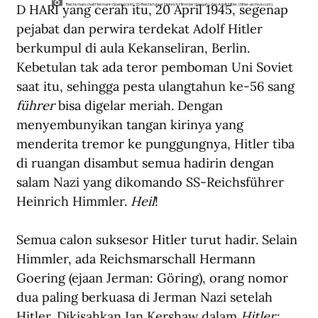
D HARI yang cerah itu, 20 April 1945, segenap 
Reichsmarschall Hermann Goering (kiri), SS-Reichsfuhrer Heinrich Himmler (tengah), dan Adolf Hitler. (hitler-archive.com).
pejabat dan perwira terdekat Adolf Hitler 
berkumpul di aula Kekanseliran, Berlin. 
Kebetulan tak ada teror pemboman Uni Soviet 
saat itu, sehingga pesta ulangtahun ke-56 sang 
führer
 bisa digelar meriah. Dengan 
menyembunyikan tangan kirinya yang 
menderita tremor ke punggungnya, Hitler tiba 
di ruangan disambut semua hadirin dengan 
salam Nazi yang dikomando SS-Reichsführer 
Heinrich Himmler. 
Heil
!
Semua calon suksesor Hitler turut hadir. Selain 
Himmler, ada Reichsmarschall Hermann 
Goering (ejaan Jerman: Göring), orang nomor 
dua paling berkuasa di Jerman Nazi setelah 
Hitler. Dikisahkan Ian Kershaw dalam 
Hitler: 