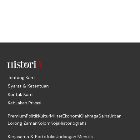
Tentang Kami
Syarat & Ketentuan
Kontak Kami
Kebijakan Privasi
Premium
Politik
Kultur
Militer
Ekonomi
Olahraga
Sains
Urban
Lorong Zaman
Kolom
Koja
Historiografis
Kerjasama & Portofolio
Undangan Menulis