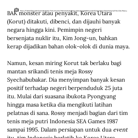
BAK monster atau penyakit, Korea Utara 
Rossy Pratiwi Dipoyanti Syechabubakar. Foto: Aryono/Historia Inset: Rossy bersama pelatihnya dari Korea Utara, Kang Nung-ha Foto: Dok. Rossy.
(Korut) ditakuti, dibenci, dan dijauhi banyak 
negara hingga kini. Pemimpin negeri 
bersenjata nuklir itu, Kim Jong-un, bahkan 
kerap dijadikan bahan olok-olok di dunia maya.
Namun, kesan miring Korut tak berlaku bagi 
mantan srikandi tenis meja Rossy 
Syechabubakar. Dia menyimpan banyak kesan 
positif terhadap negeri berpenduduk 25 juta 
itu. Mulai dari suasana ibukota Pyongyang 
hingga masa ketika dia mengikuti latihan 
pelatnas di sana. Rossy menjadi bagian dari tim 
tenis meja putri Indonesia SEA Games 1987 
sampai 1995. Dalam persiapan untuk dua 
event
itu, tim Indonesia berlatih ke Korea Utara. 