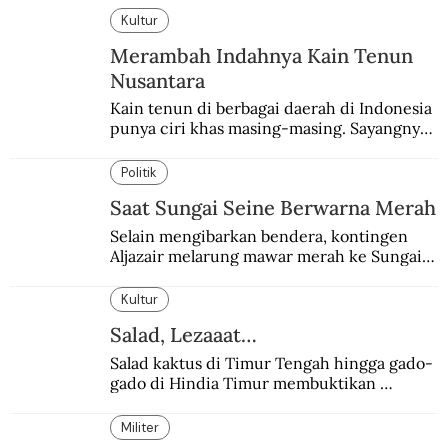
Kultur
Merambah Indahnya Kain Tenun
Nusantara
Kain tenun di berbagai daerah di Indonesia 
punya ciri khas masing-masing. Sayangnya, 
pendataan tentang para perajinnya masih 
belum memadai.
Politik
Saat Sungai Seine Berwarna Merah
Selain mengibarkan bendera, kontingen 
Aljazair melarung mawar merah ke Sungai 
Seine yang jadi saksi Pembantaian Paris.
Kultur
Salad, Lezaaat…
Salad kaktus di Timur Tengah hingga gado-
gado di Hindia Timur membuktikan 
makanan ini digemari siapapun.
Militer