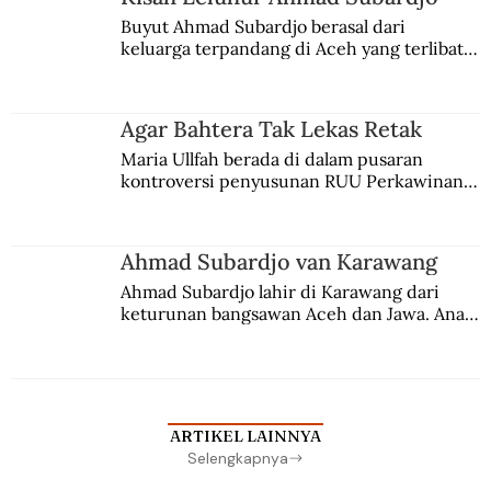
Buyut Ahmad Subardjo berasal dari 
keluarga terpandang di Aceh yang terlibat 
persaingan kekuasaan. Dia memilih 
merantau ke Jawa dan menjadi pemuka 
agama Islam. Anaknya mengikuti jejaknya.
Agar Bahtera Tak Lekas Retak
Maria Ullfah berada di dalam pusaran 
kontroversi penyusunan RUU Perkawinan. 
Berbuah manis walau penuh kompromi.
Ahmad Subardjo van Karawang
Ahmad Subardjo lahir di Karawang dari 
keturunan bangsawan Aceh dan Jawa. Anak 
kesayangan mantri polisi ini pindah ke 
Batavia untuk melanjutkan pendidikan di 
sekolah Belanda.
ARTIKEL LAINNYA
Selengkapnya