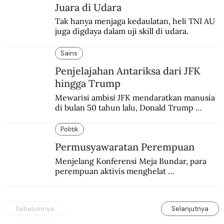
Juara di Udara
Tak hanya menjaga kedaulatan, heli TNI AU 
juga digdaya dalam uji skill di udara.
Sains
Penjelajahan Antariksa dari JFK
hingga Trump
Mewarisi ambisi JFK mendaratkan manusia 
di bulan 50 tahun lalu, Donald Trump 
terobsesi memasang bendera di Mars.
Politik
Permusyawaratan Perempuan
Menjelang Konferensi Meja Bundar, para 
perempuan aktivis menghelat 
permusyawaratan. Hasilnya dikirim ke 
delegasi Indonesia di KMB.
Sebelumnya
Selanjutnya