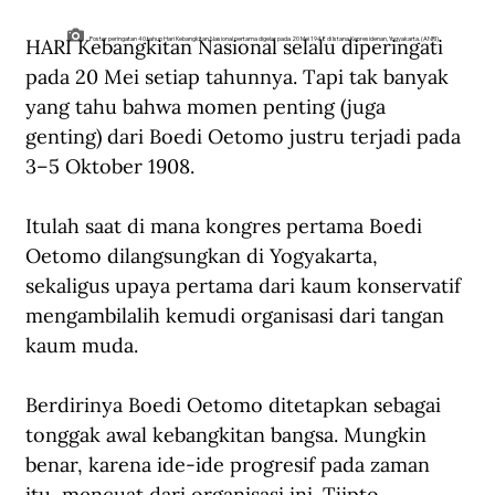
HARI Kebangkitan Nasional selalu diperingati 
Poster peringatan 40 tahun Hari Kebangkitan Nasional pertama digelar pada 20 Mei 1948 di Istana Kepresidenan, Yogyakarta. (ANRI).
pada 20 Mei setiap tahunnya. Tapi tak banyak 
yang tahu bahwa momen penting (juga 
genting) dari Boedi Oetomo justru terjadi pada 
3–5 Oktober 1908.  
Itulah saat di mana kongres pertama Boedi 
Oetomo dilangsungkan di Yogyakarta, 
sekaligus upaya pertama dari kaum konservatif 
mengambilalih kemudi organisasi dari tangan 
kaum muda.
Berdirinya Boedi Oetomo ditetapkan sebagai 
tonggak awal kebangkitan bangsa. Mungkin 
benar, karena ide-ide progresif pada zaman 
itu, mencuat dari organisasi ini. Tjipto 