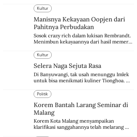
balapannya. Menghindari pengalaman 
enam dekade lampau.
Kultur
Manisnya Kekayaan Oopjen dari
Pahitnya Perbudakan
Sosok crazy rich dalam lukisan Rembrandt. 
Menimbun kekayaannya dari hasil memeras 
keringat para budak.
Kultur
Selera Naga Sejuta Rasa
Di Banyuwangi, tak usah menunggu Imlek 
untuk bisa menikmati kuliner Tionghoa. 
Ada pasar kuliner khas yang digelar tiap 
pekan.
Politik
Korem Bantah Larang Seminar di
Malang
Korem Kota Malang menyampaikan 
klarifikasi sanggahannya telah melarang 
seminar sejarah di Universitas Negeri 