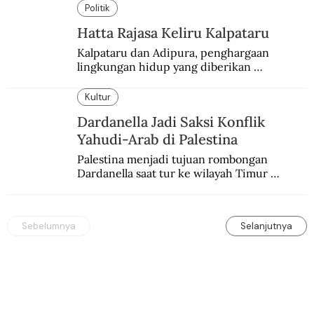
Malang.
Politik
Hatta Rajasa Keliru Kalpataru
Kalpataru dan Adipura, penghargaan 
lingkungan hidup yang diberikan 
pemerintah setiap tahun kepada dua pihak 
yang berbeda.
Kultur
Dardanella Jadi Saksi Konflik
Yahudi-Arab di Palestina
Palestina menjadi tujuan rombongan 
Dardanella saat tur ke wilayah Timur 
Tengah. Di sana mereka menjadi saksi 
ketegangan antara orang Yahudi dan 
penduduk Arab.
Sebelumnya
Selanjutnya