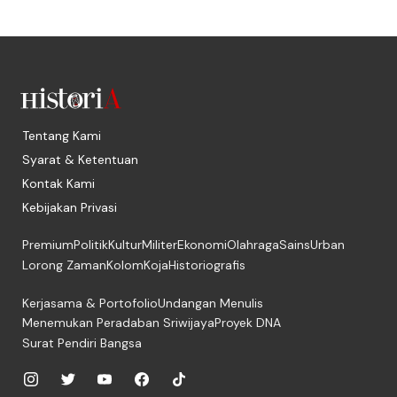
Tentang Kami
Syarat & Ketentuan
Kontak Kami
Kebijakan Privasi
Premium
Politik
Kultur
Militer
Ekonomi
Olahraga
Sains
Urban
Lorong Zaman
Kolom
Koja
Historiografis
Kerjasama & Portofolio
Undangan Menulis
Menemukan Peradaban Sriwijaya
Proyek DNA
Surat Pendiri Bangsa