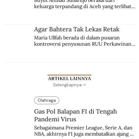
Buyut Ahmad Subardjo berasal dari 
keluarga terpandang di Aceh yang terlibat 
persaingan kekuasaan. Dia memilih 
merantau ke Jawa dan menjadi pemuka 
agama Islam. Anaknya mengikuti jejaknya.
Agar Bahtera Tak Lekas Retak
Maria Ullfah berada di dalam pusaran 
kontroversi penyusunan RUU Perkawinan. 
Berbuah manis walau penuh kompromi.
ARTIKEL LAINNYA
Selengkapnya
Olahraga
Gas Pol Balapan F1 di Tengah
Pandemi Virus
Sebagaimana Premier League, Serie A, dan 
NBA, akhirnya F1 juga membatalkan ajang 