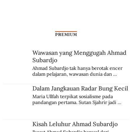
Benarkah Boedi Oetomo Anti-Islam?
PREMIUM
Wawasan yang Menggugah Ahmad
Subardjo
Ahmad Subardjo tak hanya berotak encer 
dalam pelajaran, wawasan dunia dan 
kesadaran kebangsaannya tumbuh berkat 
Jules Verne, Multatuli, hingga Sun Yat-sen.
Dalam Jangkauan Radar Bung Kecil
Maria Ullfah terpikat sosialisme pada 
pandangan pertama. Sutan Sjahrir jadi 
comblangnya.
Kisah Leluhur Ahmad Subardjo