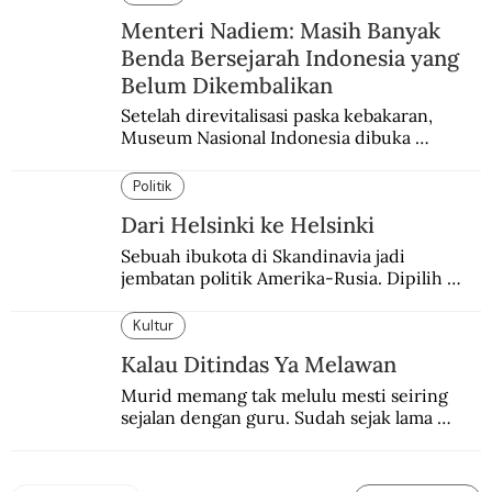
Menteri Nadiem: Masih Banyak
Benda Bersejarah Indonesia yang
Belum Dikembalikan
Setelah direvitalisasi paska kebakaran, 
Museum Nasional Indonesia dibuka 
kembali. Bertepatan dengan perhelatan 
Pameran Repatriasi 2024.
Politik
Dari Helsinki ke Helsinki
Sebuah ibukota di Skandinavia jadi 
jembatan politik Amerika-Rusia. Dipilih 
karena kenetralannya sejak Perang Dingin.
Kultur
Kalau Ditindas Ya Melawan
Murid memang tak melulu mesti seiring 
sejalan dengan guru. Sudah sejak lama 
orang-orang mengatakan, guru kencing 
berdiri, murid kencing berlari.