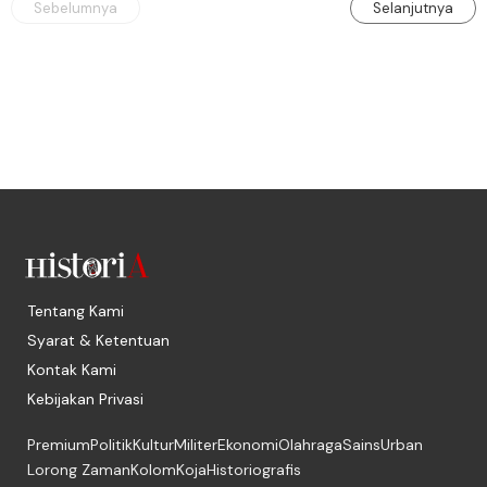
Sebelumnya
Selanjutnya
Tentang Kami
Syarat & Ketentuan
Kontak Kami
Kebijakan Privasi
Premium
Politik
Kultur
Militer
Ekonomi
Olahraga
Sains
Urban
Lorong Zaman
Kolom
Koja
Historiografis