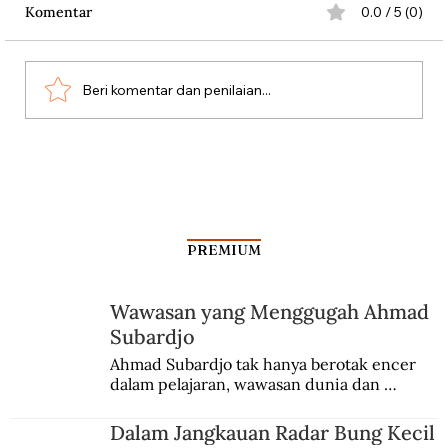
Komentar
0.0 / 5 (0)
Beri komentar dan penilaian...
Kasus Penipuan Raja Komputer
PREMIUM
Wawasan yang Menggugah Ahmad
Subardjo
Ahmad Subardjo tak hanya berotak encer 
dalam pelajaran, wawasan dunia dan 
kesadaran kebangsaannya tumbuh berkat 
Jules Verne, Multatuli, hingga Sun Yat-sen.
Dalam Jangkauan Radar Bung Kecil