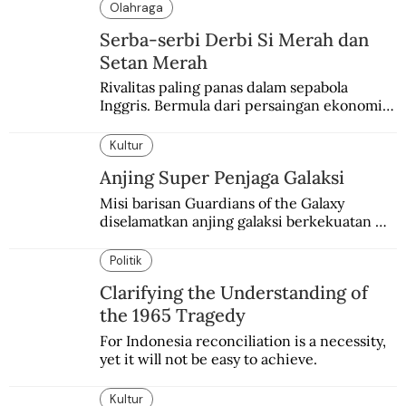
Olahraga
Serba-serbi Derbi Si Merah dan
Setan Merah
Rivalitas paling panas dalam sepabola 
Inggris. Bermula dari persaingan ekonomi 
dan industri.
Kultur
Anjing Super Penjaga Galaksi
Misi barisan Guardians of the Galaxy 
diselamatkan anjing galaksi berkekuatan 
super. Karakter yang terinspirasi dari Laika 
si martir antariksa Soviet.
Politik
Clarifying the Understanding of
the 1965 Tragedy
For Indonesia reconciliation is a necessity, 
yet it will not be easy to achieve.
Kultur