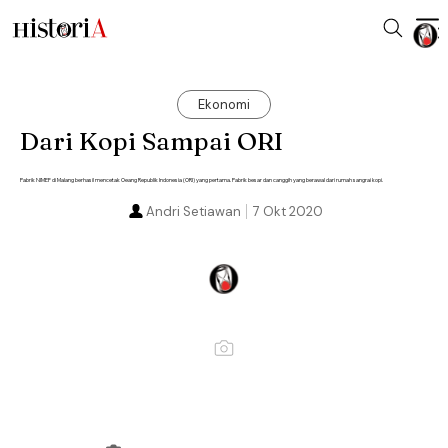
Ekonomi
Dari Kopi Sampai ORI
Pabrik NIMEF di Malang berhasil mencetak Oeang Republik Indonesia (ORI) yang pertama. Pabrik besar dan canggih yang berawal dari rumah sangrai kopi.
Andri Setiawan
7 Okt 2020