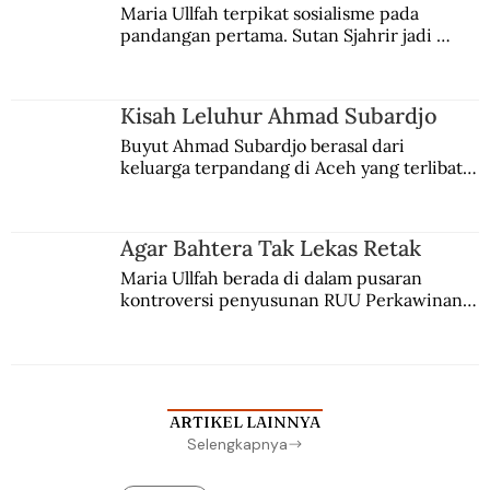
Maria Ullfah terpikat sosialisme pada 
pandangan pertama. Sutan Sjahrir jadi 
comblangnya.
Kisah Leluhur Ahmad Subardjo
Buyut Ahmad Subardjo berasal dari 
keluarga terpandang di Aceh yang terlibat 
persaingan kekuasaan. Dia memilih 
merantau ke Jawa dan menjadi pemuka 
agama Islam. Anaknya mengikuti jejaknya.
Agar Bahtera Tak Lekas Retak
Maria Ullfah berada di dalam pusaran 
kontroversi penyusunan RUU Perkawinan. 
Berbuah manis walau penuh kompromi.
ARTIKEL LAINNYA
Selengkapnya