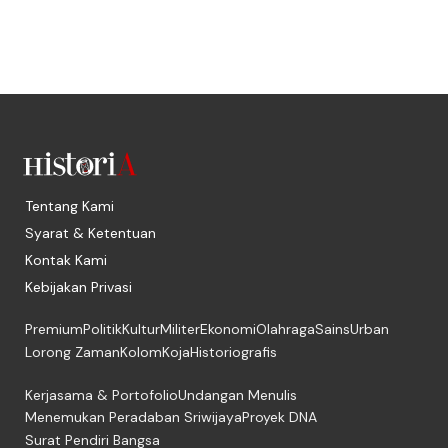
Tentang Kami
Syarat & Ketentuan
Kontak Kami
Kebijakan Privasi
Premium
Politik
Kultur
Militer
Ekonomi
Olahraga
Sains
Urban
Lorong Zaman
Kolom
Koja
Historiografis
Kerjasama & Portofolio
Undangan Menulis
Menemukan Peradaban Sriwijaya
Proyek DNA
Surat Pendiri Bangsa