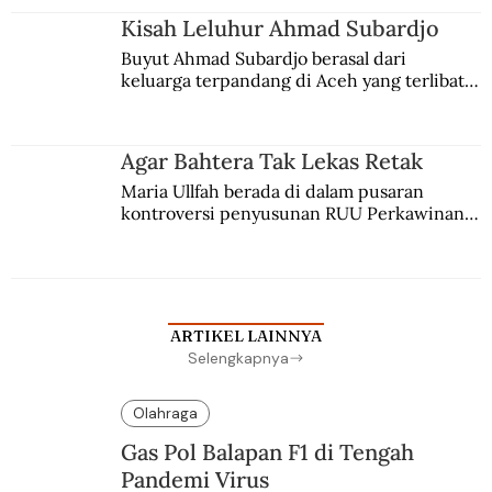
Kisah Leluhur Ahmad Subardjo
Buyut Ahmad Subardjo berasal dari 
keluarga terpandang di Aceh yang terlibat 
persaingan kekuasaan. Dia memilih 
merantau ke Jawa dan menjadi pemuka 
agama Islam. Anaknya mengikuti jejaknya.
Agar Bahtera Tak Lekas Retak
Maria Ullfah berada di dalam pusaran 
kontroversi penyusunan RUU Perkawinan. 
Berbuah manis walau penuh kompromi.
ARTIKEL LAINNYA
Selengkapnya
Olahraga
Gas Pol Balapan F1 di Tengah
Pandemi Virus