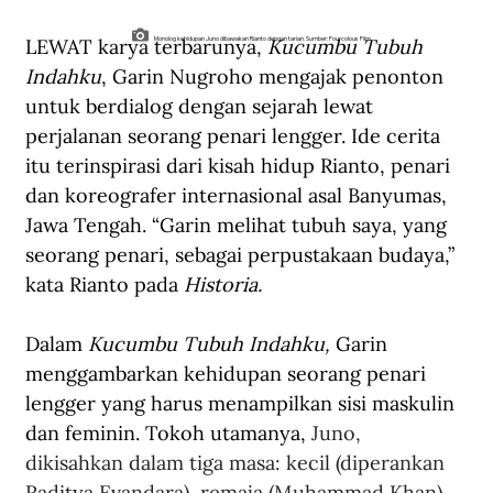
LEWAT karya terbarunya, 
Kucumbu Tubuh 
Monolog kehidupan Juno dibawakan Rianto dengan tarian. Sumber: Fourcolous Film.
Indahku
, Garin Nugroho mengajak penonton 
untuk berdialog dengan sejarah lewat 
perjalanan seorang penari lengger. Ide cerita 
itu terinspirasi dari kisah hidup Rianto, penari 
dan koreografer internasional asal Banyumas, 
Jawa Tengah. “Garin melihat tubuh saya, yang 
seorang penari, sebagai perpustakaan budaya,” 
kata Rianto pada 
Historia.
Dalam 
Kucumbu Tubuh Indahku,
 Garin 
menggambarkan kehidupan seorang penari 
lengger yang harus menampilkan sisi maskulin 
dan feminin. Tokoh utamanya, 
Juno, 
dikisahkan dalam tiga masa: kecil (diperankan 
Raditya Evandara), remaja (Muhammad Khan), 