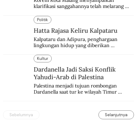
Korem Kota Malang menyampaikan 
klarifikasi sanggahannya telah melarang 
seminar sejarah di Universitas Negeri 
Malang.
Politik
Hatta Rajasa Keliru Kalpataru
Kalpataru dan Adipura, penghargaan 
lingkungan hidup yang diberikan 
pemerintah setiap tahun kepada dua pihak 
yang berbeda.
Kultur
Dardanella Jadi Saksi Konflik
Yahudi-Arab di Palestina
Palestina menjadi tujuan rombongan 
Dardanella saat tur ke wilayah Timur 
Tengah. Di sana mereka menjadi saksi 
ketegangan antara orang Yahudi dan 
penduduk Arab.
Sebelumnya
Selanjutnya