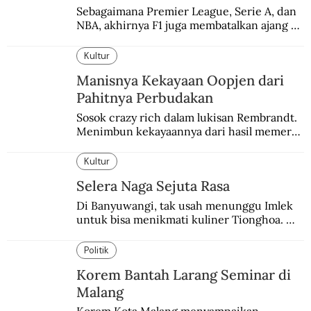
Sebagaimana Premier League, Serie A, dan 
NBA, akhirnya F1 juga membatalkan ajang 
balapannya. Menghindari pengalaman 
enam dekade lampau.
Kultur
Manisnya Kekayaan Oopjen dari
Pahitnya Perbudakan
Sosok crazy rich dalam lukisan Rembrandt. 
Menimbun kekayaannya dari hasil memeras 
keringat para budak.
Kultur
Selera Naga Sejuta Rasa
Di Banyuwangi, tak usah menunggu Imlek 
untuk bisa menikmati kuliner Tionghoa. 
Ada pasar kuliner khas yang digelar tiap 
pekan.
Politik
Korem Bantah Larang Seminar di
Malang