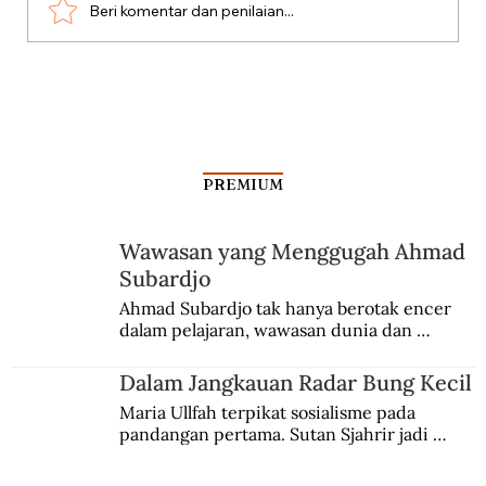
Beri komentar dan penilaian...
Silang Sengkarut Perjalanan Pulang
Odysseus
PREMIUM
Wawasan yang Menggugah Ahmad
Subardjo
Ahmad Subardjo tak hanya berotak encer 
dalam pelajaran, wawasan dunia dan 
kesadaran kebangsaannya tumbuh berkat 
Jules Verne, Multatuli, hingga Sun Yat-sen.
Dalam Jangkauan Radar Bung Kecil
Maria Ullfah terpikat sosialisme pada 
pandangan pertama. Sutan Sjahrir jadi 
comblangnya.