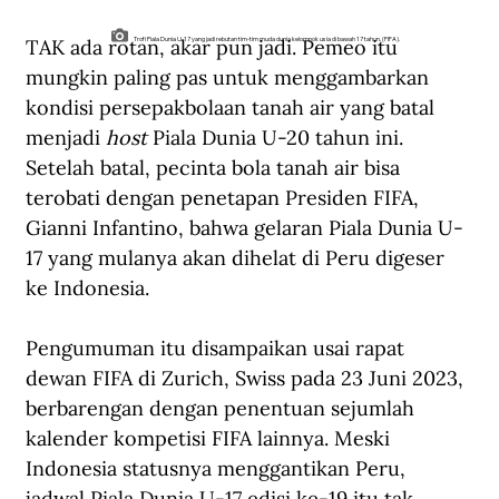
TAK ada rotan, akar pun jadi. Pemeo itu 
Trofi Piala Dunia U-17 yang jadi rebutan tim-tim muda dunia kelompok usia di bawah 17 tahun. (FIFA).
mungkin paling pas untuk menggambarkan 
kondisi persepakbolaan tanah air yang batal 
menjadi 
host
 Piala Dunia U-20 tahun ini. 
Setelah batal, pecinta bola tanah air bisa 
terobati dengan penetapan Presiden FIFA, 
Gianni Infantino, bahwa gelaran Piala Dunia U-
17 yang mulanya akan dihelat di Peru digeser 
ke Indonesia.
Pengumuman itu disampaikan usai rapat 
dewan FIFA di Zurich, Swiss pada 23 Juni 2023, 
berbarengan dengan penentuan sejumlah 
kalender kompetisi FIFA lainnya. Meski 
Indonesia statusnya menggantikan Peru, 
jadwal Piala Dunia U-17 edisi ke-19 itu tak 