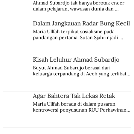
FIFA Uncovered dan Tikus-tikus Berdasi
Ahmad Subardjo tak hanya berotak encer 
dalam pelajaran, wawasan dunia dan 
Pejabat Sepakbola
kesadaran kebangsaannya tumbuh berkat 
Jules Verne, Multatuli, hingga Sun Yat-sen.
Dalam Jangkauan Radar Bung Kecil
Maria Ullfah terpikat sosialisme pada 
pandangan pertama. Sutan Sjahrir jadi 
comblangnya.
Kisah Leluhur Ahmad Subardjo
Buyut Ahmad Subardjo berasal dari 
keluarga terpandang di Aceh yang terlibat 
persaingan kekuasaan. Dia memilih 
merantau ke Jawa dan menjadi pemuka 
agama Islam. Anaknya mengikuti jejaknya.
Agar Bahtera Tak Lekas Retak
Maria Ullfah berada di dalam pusaran 
kontroversi penyusunan RUU Perkawinan. 
Berbuah manis walau penuh kompromi.