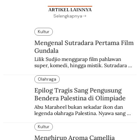
ARTIKEL LAINNYA
Selengkapnya
Kultur
Mengenal Sutradara Pertama Film
Gundala
Lilik Sudjio menggarap film pahlawan 
super, komedi, hingga mistik. Sutradara 
terbaik yang kurang dilirik.
Olahraga
Epilog Tragis Sang Pengusung
Bendera Palestina di Olimpiade
Abu Maraheel bukan sekadar ikon dan 
legenda olahraga Palestina. Nyawa sang 
Olimpian tak tertolong setelah Israel 
memblokade Rafah.
Kultur
Menghirup Aroma Camellia