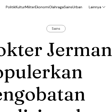
Politik
Kultur
Militer
Ekonomi
Olahraga
Sains
Urban
Lainnya
Sains
okter Jerma
opulerkan
engobatan