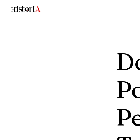
D
P
P