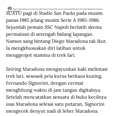
Diego Armando Maradona memeluk erat pelatih fisiknya, Fernando Signorini usai sebuah laga di Piala Dunia 1990 (Twitter @signoriniok/Instagram
SUATU pagi di Stadio San Paolo pada musim 
@signorinifernando).
panas 1985 jelang musim Serie A 1985-1986. 
Sejumlah pemain SSC Napoli berlatih skema 
permainan di setengah bidang lapangan. 
Namun sang bintang Diego Maradona tak ikut. 
Ia mengkhususkan diri latihan untuk 
menggenjot stamina di trek lari.
Seiring Maradona mengayunkan kaki melintasi 
trek lari, sesosok pria kurus berkaus kuning, 
Fernando Signorini, dengan cermat 
menghitung waktu di jam tangan digitalnya. 
Setelah mencatatkan sesuatu di buku kecilnya 
usai Maradona selesai satu putaran, Signorini 
mengecek denyut nadi di leher Maradona. 