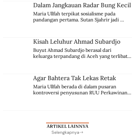
Jules Verne, Multatuli, hingga Sun Yat-sen.
Dalam Jangkauan Radar Bung Kecil
Maria Ullfah terpikat sosialisme pada 
pandangan pertama. Sutan Sjahrir jadi 
comblangnya.
Kisah Leluhur Ahmad Subardjo
Buyut Ahmad Subardjo berasal dari 
keluarga terpandang di Aceh yang terlibat 
persaingan kekuasaan. Dia memilih 
merantau ke Jawa dan menjadi pemuka 
agama Islam. Anaknya mengikuti jejaknya.
Agar Bahtera Tak Lekas Retak
Maria Ullfah berada di dalam pusaran 
kontroversi penyusunan RUU Perkawinan. 
Berbuah manis walau penuh kompromi.
ARTIKEL LAINNYA
Selengkapnya