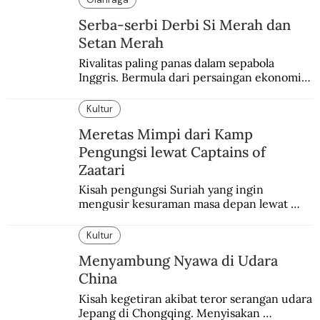
Serba-serbi Derbi Si Merah dan
Setan Merah
Rivalitas paling panas dalam sepabola 
Inggris. Bermula dari persaingan ekonomi 
dan industri.
Kultur
Meretas Mimpi dari Kamp
Pengungsi lewat Captains of
Zaatari
Kisah pengungsi Suriah yang ingin 
mengusir kesuraman masa depan lewat 
sepakbola. Disajikan dengan intim dan 
humanis.
Kultur
Menyambung Nyawa di Udara
China
Kisah kegetiran akibat teror serangan udara 
Jepang di Chongqing. Menyisakan 