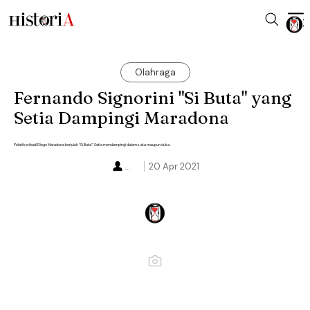
Olahraga
Fernando Signorini "Si Buta" yang
Setia Dampingi Maradona
Pelatih pribadi Diego Maradona berjuluk “Si Buta”. Setia mendampingi dalam suka maupun duka.
...
20 Apr 2021