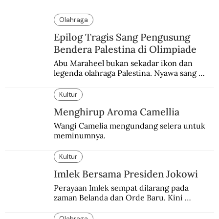
Olahraga
Epilog Tragis Sang Pengusung
Bendera Palestina di Olimpiade
Abu Maraheel bukan sekadar ikon dan 
legenda olahraga Palestina. Nyawa sang 
Olimpian tak tertolong setelah Israel 
memblokade Rafah.
Kultur
Menghirup Aroma Camellia
Wangi Camelia mengundang selera untuk 
meminumnya.
Kultur
Imlek Bersama Presiden Jokowi
Perayaan Imlek sempat dilarang pada 
zaman Belanda dan Orde Baru. Kini 
dirayakan dengan semarak.
Olahraga