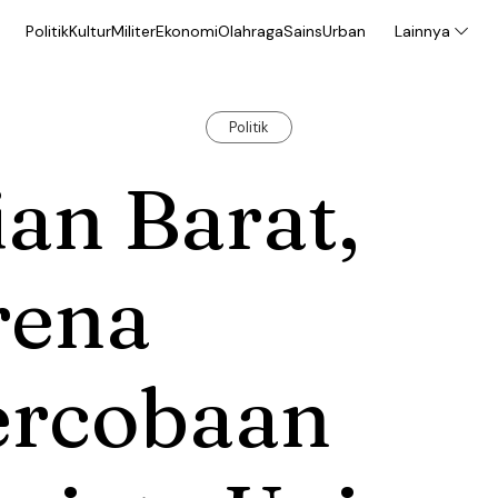
Politik
Kultur
Militer
Ekonomi
Olahraga
Sains
Urban
Lainnya
Politik
ian Barat,
rena
ercobaan