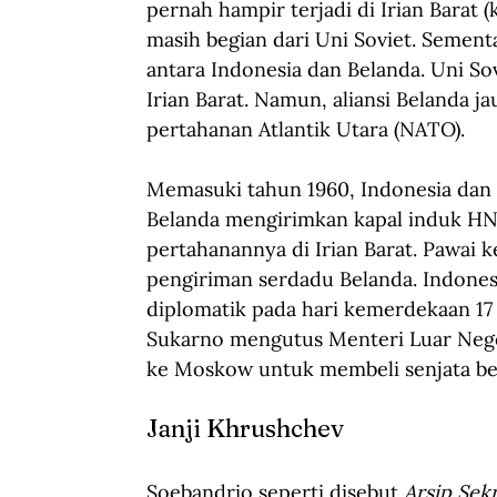
pernah hampir terjadi di Irian Barat (
masih begian dari Uni Soviet. Sementa
antara Indonesia dan Belanda. Uni So
Irian Barat. Namun, aliansi Belanda j
pertahanan Atlantik Utara (NATO).
Memasuki tahun 1960, Indonesia dan 
Belanda mengirimkan kapal induk H
pertahanannya di Irian Barat. Pawai 
pengiriman serdadu Belanda. Indone
diplomatik pada hari kemerdekaan 17 
Sukarno mengutus Menteri Luar Neger
ke Moskow untuk membeli senjata bera
Janji Khrushchev
Soebandrio seperti disebut 
Arsip Sek