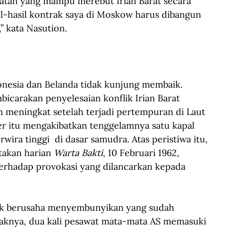
uatan yang mampu merebut Irian Barat secara 
sil-hasil kontrak saya di Moskow harus dibangun 
” kata Nasution. 
nesia dan Belanda tidak kunjung membaik. 
icarakan penyelesaian konflik Irian Barat 
 meningkat setelah terjadi pertempuran di Laut 
ter itu mengakibatkan tenggelamnya satu kapal 
ra tinggi  di dasar samudra. Atas peristiwa itu, 
takan harian 
Warta Bakti
, 10 Februari 1962, 
terhadap provokasi yang dilancarkan kepada 
dak berusaha menyembunyikan yang sudah 
daknya, dua kali pesawat mata-mata AS memasuki 