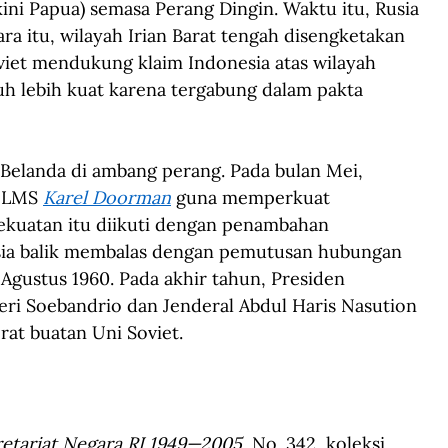
kini Papua) semasa Perang Dingin. Waktu itu, Rusia 
ra itu, wilayah Irian Barat tengah disengketakan 
viet mendukung klaim Indonesia atas wilayah 
auh lebih kuat karena tergabung dalam pakta 
Belanda di ambang perang. Pada bulan Mei, 
NLMS 
Karel Doorman
 guna memperkuat 
kekuatan itu diikuti dengan penambahan 
sia balik membalas dengan pemutusan hubungan 
Agustus 1960. Pada akhir tahun, Presiden 
i Soebandrio dan Jenderal Abdul Haris Nasution 
t buatan Uni Soviet.  
retariat Negara RI 1949—2005
, No. 342, koleksi 