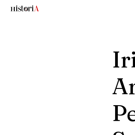
Ir
A
P