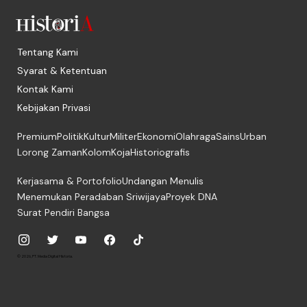
Tentang Kami
Syarat & Ketentuan
Kontak Kami
Kebijakan Privasi
Premium
Politik
Kultur
Militer
Ekonomi
Olahraga
Sains
Urban
Lorong Zaman
Kolom
Koja
Historiografis
Kerjasama & Portofolio
Undangan Menulis
Menemukan Peradaban Sriwijaya
Proyek DNA
Surat Pendiri Bangsa
© 2026, PT. Media Digital Historia.