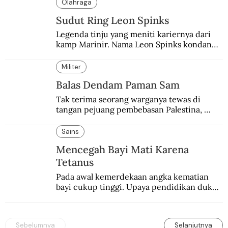
“Neverkusen”.
Olahraga
Sudut Ring Leon Spinks
Legenda tinju yang meniti kariernya dari 
kamp Marinir. Nama Leon Spinks kondang 
setelah mencuri gelar dunia milik 
Muhammad Ali.
Militer
Balas Dendam Paman Sam
Tak terima seorang warganya tewas di 
tangan pejuang pembebasan Palestina, 
pemerintahan Ronald Reagan melakukan 
pembalasan.
Sains
Mencegah Bayi Mati Karena
Tetanus
Pada awal kemerdekaan angka kematian 
bayi cukup tinggi. Upaya pendidikan dukun 
pun dilakukan lewat Proyek Serpong.
Sebelumnya
Selanjutnya