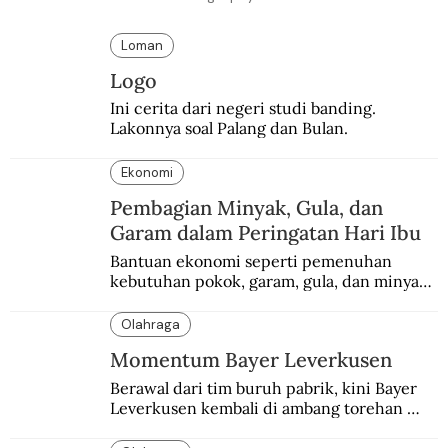
Loman
Logo
Ini cerita dari negeri studi banding. 
Lakonnya soal Palang dan Bulan.
Ekonomi
Pembagian Minyak, Gula, dan
Garam dalam Peringatan Hari Ibu
Bantuan ekonomi seperti pemenuhan 
kebutuhan pokok, garam, gula, dan minyak 
menjadi salah satu perhatian dalam 
peringatan Hari Ibu.
Olahraga
Momentum Bayer Leverkusen
Berawal dari tim buruh pabrik, kini Bayer 
Leverkusen kembali di ambang torehan 
“treble”. Sempat diejek dengan julukan 