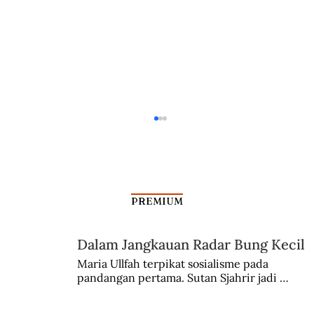
PREMIUM
Dalam Jangkauan Radar Bung Kecil
Maria Ullfah terpikat sosialisme pada 
pandangan pertama. Sutan Sjahrir jadi 
Nafsu Berahi Merongrong Kamerad
comblangnya.
Stalin (Bagian II – Habis)