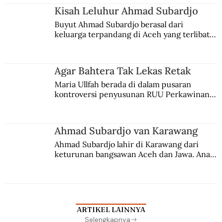
Kisah Leluhur Ahmad Subardjo
Buyut Ahmad Subardjo berasal dari 
keluarga terpandang di Aceh yang terlibat 
persaingan kekuasaan. Dia memilih 
merantau ke Jawa dan menjadi pemuka 
agama Islam. Anaknya mengikuti jejaknya.
Agar Bahtera Tak Lekas Retak
Maria Ullfah berada di dalam pusaran 
kontroversi penyusunan RUU Perkawinan. 
Berbuah manis walau penuh kompromi.
Ahmad Subardjo van Karawang
Ahmad Subardjo lahir di Karawang dari 
keturunan bangsawan Aceh dan Jawa. Anak 
kesayangan mantri polisi ini pindah ke 
Batavia untuk melanjutkan pendidikan di 
sekolah Belanda.
ARTIKEL LAINNYA
Selengkapnya