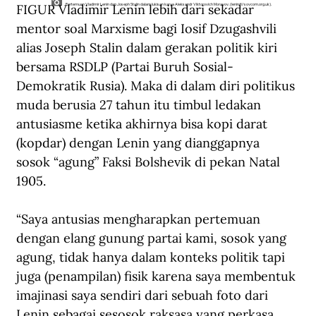
FIGUR Vladimir Lenin lebih dari sekadar 
Pertemuan Vladimir Lenin dan Joseph Stalin dalam lukisan karya Aleksandr Viktorovich Moravov. (lenin.fi/sovcom.org.uk).
mentor soal Marxisme bagi Iosif Dzugashvili 
alias Joseph Stalin dalam gerakan politik kiri 
bersama RSDLP (Partai Buruh Sosial-
Demokratik Rusia). Maka di dalam diri politikus 
muda berusia 27 tahun itu timbul ledakan 
antusiasme ketika akhirnya bisa kopi darat 
(kopdar) dengan Lenin yang dianggapnya 
sosok “agung” Faksi Bolshevik di pekan Natal 
1905.
“Saya antusias mengharapkan pertemuan 
dengan elang gunung partai kami, sosok yang 
agung, tidak hanya dalam konteks politik tapi 
juga (penampilan) fisik karena saya membentuk 
imajinasi saya sendiri dari sebuah foto dari 
Lenin sebagai sesosok raksasa yang perkasa 