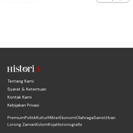
Tentang Kami
Syarat & Ketentuan
Kontak Kami
Kebijakan Privasi
Premium
Politik
Kultur
Militer
Ekonomi
Olahraga
Sains
Urban
Lorong Zaman
Kolom
Koja
Historiografis