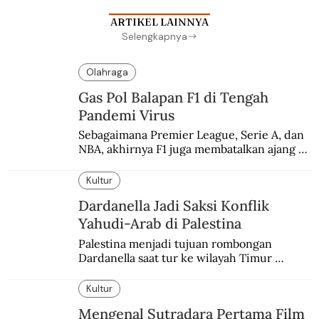
ARTIKEL LAINNYA
Selengkapnya
Olahraga
Gas Pol Balapan F1 di Tengah
Pandemi Virus
Sebagaimana Premier League, Serie A, dan 
NBA, akhirnya F1 juga membatalkan ajang 
balapannya. Menghindari pengalaman 
enam dekade lampau.
Kultur
Dardanella Jadi Saksi Konflik
Yahudi-Arab di Palestina
Palestina menjadi tujuan rombongan 
Dardanella saat tur ke wilayah Timur 
Tengah. Di sana mereka menjadi saksi 
ketegangan antara orang Yahudi dan 
Kultur
penduduk Arab.
Mengenal Sutradara Pertama Film