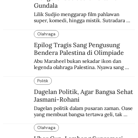
Gundala
Lilik Sudjio menggarap film pahlawan 
super, komedi, hingga mistik. Sutradara 
terbaik yang kurang dilirik.
Olahraga
Epilog Tragis Sang Pengusung
Bendera Palestina di Olimpiade
Abu Maraheel bukan sekadar ikon dan 
legenda olahraga Palestina. Nyawa sang 
Olimpian tak tertolong setelah Israel 
memblokade Rafah.
Politik
Dagelan Politik, Agar Bangsa Sehat
Jasmani-Rohani
Dagelan politik dalam pusaran zaman. Oase 
yang membuat bangsa tertawa geli, tak 
melulu nyeri.
Olahraga