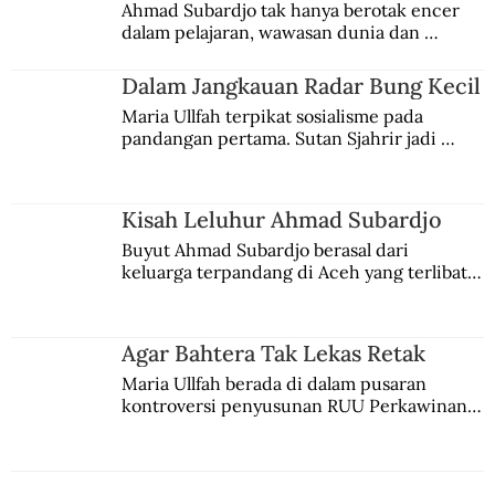
Ahmad Subardjo tak hanya berotak encer 
dalam pelajaran, wawasan dunia dan 
kesadaran kebangsaannya tumbuh berkat 
Jules Verne, Multatuli, hingga Sun Yat-sen.
Dalam Jangkauan Radar Bung Kecil
Maria Ullfah terpikat sosialisme pada 
pandangan pertama. Sutan Sjahrir jadi 
comblangnya.
Kisah Leluhur Ahmad Subardjo
Buyut Ahmad Subardjo berasal dari 
keluarga terpandang di Aceh yang terlibat 
persaingan kekuasaan. Dia memilih 
merantau ke Jawa dan menjadi pemuka 
agama Islam. Anaknya mengikuti jejaknya.
Agar Bahtera Tak Lekas Retak
Maria Ullfah berada di dalam pusaran 
kontroversi penyusunan RUU Perkawinan. 
Berbuah manis walau penuh kompromi.