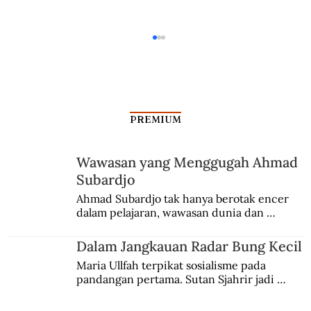
PREMIUM
Wawasan yang Menggugah Ahmad
Subardjo
Legiun Sentot “Direndang” Belanda di
Ahmad Subardjo tak hanya berotak encer 
dalam pelajaran, wawasan dunia dan 
Padang
kesadaran kebangsaannya tumbuh berkat 
Jules Verne, Multatuli, hingga Sun Yat-sen.
Dalam Jangkauan Radar Bung Kecil
Maria Ullfah terpikat sosialisme pada 
pandangan pertama. Sutan Sjahrir jadi 
comblangnya.