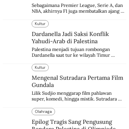
Sebagaimana Premier League, Serie A, dan 
NBA, akhirnya F1 juga membatalkan ajang 
balapannya. Menghindari pengalaman 
enam dekade lampau.
Kultur
Dardanella Jadi Saksi Konflik
Yahudi-Arab di Palestina
Palestina menjadi tujuan rombongan 
Dardanella saat tur ke wilayah Timur 
Tengah. Di sana mereka menjadi saksi 
ketegangan antara orang Yahudi dan 
Kultur
penduduk Arab.
Mengenal Sutradara Pertama Film
Gundala
Lilik Sudjio menggarap film pahlawan 
super, komedi, hingga mistik. Sutradara 
terbaik yang kurang dilirik.
Olahraga
Epilog Tragis Sang Pengusung
Bendera Palestina di Olimpiade