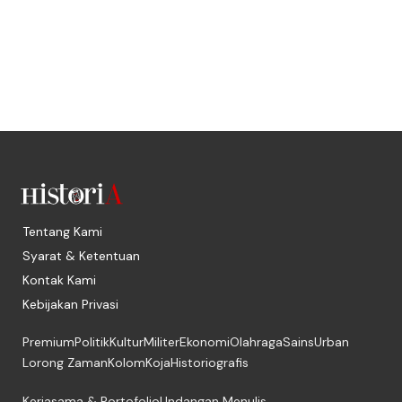
Tentang Kami
Syarat & Ketentuan
Kontak Kami
Kebijakan Privasi
Premium
Politik
Kultur
Militer
Ekonomi
Olahraga
Sains
Urban
Lorong Zaman
Kolom
Koja
Historiografis
Kerjasama & Portofolio
Undangan Menulis