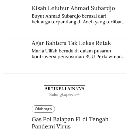
Kisah Leluhur Ahmad Subardjo
Buyut Ahmad Subardjo berasal dari 
keluarga terpandang di Aceh yang terlibat 
persaingan kekuasaan. Dia memilih 
merantau ke Jawa dan menjadi pemuka 
agama Islam. Anaknya mengikuti jejaknya.
Agar Bahtera Tak Lekas Retak
Maria Ullfah berada di dalam pusaran 
kontroversi penyusunan RUU Perkawinan. 
Berbuah manis walau penuh kompromi.
ARTIKEL LAINNYA
Selengkapnya
Olahraga
Gas Pol Balapan F1 di Tengah
Pandemi Virus