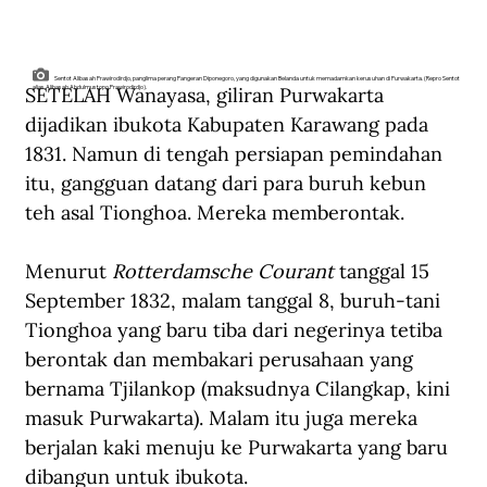
Sentot Alibasah Prawirodirdjo, panglima perang Pangeran Diponegoro, yang digunakan Belanda untuk memadamkan kerusuhan di Purwakarta. (Repro Sentot
SETELAH Wanayasa, giliran Purwakarta 
alias Alibasah Abdulmustopo Prawirodirdjo).
dijadikan ibukota Kabupaten Karawang pada 
1831. Namun di tengah persiapan pemindahan 
itu, gangguan datang dari para buruh kebun 
teh asal Tionghoa. Mereka memberontak.
Menurut 
Rotterdamsche Courant
 tanggal 15 
September 1832, malam tanggal 8, buruh-tani 
Tionghoa yang baru tiba dari negerinya tetiba 
berontak dan membakari perusahaan yang 
bernama Tjilankop (maksudnya Cilangkap, kini 
masuk Purwakarta). Malam itu juga mereka 
berjalan kaki menuju ke Purwakarta yang baru 
dibangun untuk ibukota.