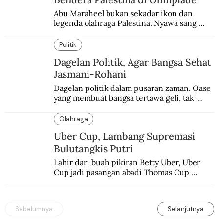
Abu Maraheel bukan sekadar ikon dan 
legenda olahraga Palestina. Nyawa sang 
Olimpian tak tertolong setelah Israel 
memblokade Rafah.
Politik
Dagelan Politik, Agar Bangsa Sehat
Jasmani-Rohani
Dagelan politik dalam pusaran zaman. Oase 
yang membuat bangsa tertawa geli, tak 
melulu nyeri.
Olahraga
Uber Cup, Lambang Supremasi
Bulutangkis Putri
Lahir dari buah pikiran Betty Uber, Uber 
Cup jadi pasangan abadi Thomas Cup 
sebagai kejuaraan yang paling sarat gengsi.
Sebelumnya
Selanjutnya