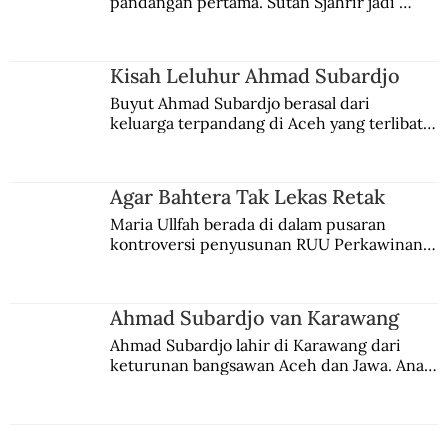
pandangan pertama. Sutan Sjahrir jadi 
comblangnya.
Kisah Leluhur Ahmad Subardjo
Buyut Ahmad Subardjo berasal dari 
keluarga terpandang di Aceh yang terlibat 
persaingan kekuasaan. Dia memilih 
merantau ke Jawa dan menjadi pemuka 
agama Islam. Anaknya mengikuti jejaknya.
Agar Bahtera Tak Lekas Retak
Maria Ullfah berada di dalam pusaran 
kontroversi penyusunan RUU Perkawinan. 
Berbuah manis walau penuh kompromi.
Ahmad Subardjo van Karawang
Ahmad Subardjo lahir di Karawang dari 
keturunan bangsawan Aceh dan Jawa. Anak 
kesayangan mantri polisi ini pindah ke 
Batavia untuk melanjutkan pendidikan di 
sekolah Belanda.