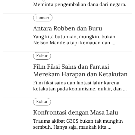
Meminta pengembalian dana dari negara.
Loman
Antara Robben dan Buru
Yang kita butuhkan, mungkin, bukan 
Nelson Mandela tapi kemauan dan 
keberanian untuk menebus dosa masa lalu 
dengan berbagai cara yang bisa memenuhi 
Kultur
rasa keadilan.
Film Fiksi Sains dan Fantasi
Merekam Harapan dan Ketakutan
Film fiksi sains dan fantasi lahir karena 
ketakutan pada komunisme, nuklir, dan 
dunia yang terkomputerisasi.
Kultur
Konfrontasi dengan Masa Lalu
Trauma akibat G30S bukan tak mungkin 
sembuh. Hanya saja, maukah kita 
menyembuhkannya?