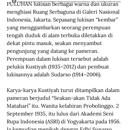
PULUHAN lukisan berbagai warna dan ukuran 
Pengunjung pameran “Seakan-akan Tidak Ada Matahari” di Ruang Serbaguna di Galeri Nasional Indonesia, Jakarta. (Amanda Rachmadita/Historia.ID).
menghiasi Ruang Serbaguna di Galeri Nasional 
Indonesia, Jakarta. Sepasang lukisan “kembar” 
yang menggambarkan seorang perempuan 
tengah duduk di alam terbuka diletakkan di 
dekat pintu masuk, seakan menyambut 
pengunjung yang datang ke pameran. 
Perempuan dalam lukisan tersebut adalah 
pelukis Kustiyah (1935–2012) dan pembuat 
lukisannya adalah Sudarso (1914–2006).
Karya-karya Kustiyah turut ditampilkan dalam 
pameran berjudul “Seakan-akan Tidak Ada 
Matahari” itu. Wanita kelahiran Probolinggo, 2 
September 1935, itu lulus dari Akademi Seni 
Rupa Indonesia (ASRI) di Yogyakarta pada 1956. 
Ia kemudian menikah dengan Edhi Sunarso, 