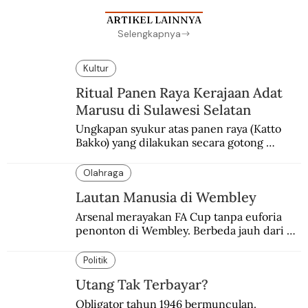
ARTIKEL LAINNYA
Selengkapnya
Kultur
Ritual Panen Raya Kerajaan Adat
Marusu di Sulawesi Selatan
Ungkapan syukur atas panen raya (Katto 
Bakko) yang dilakukan secara gotong 
royong.
Olahraga
Lautan Manusia di Wembley
Arsenal merayakan FA Cup tanpa euforia 
penonton di Wembley. Berbeda jauh dari 
suasana final di stadion ikonik itu 97 tahun 
silam.
Politik
Utang Tak Terbayar?
Obligator tahun 1946 bermunculan. 