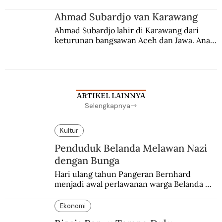
Ahmad Subardjo van Karawang
Ahmad Subardjo lahir di Karawang dari 
keturunan bangsawan Aceh dan Jawa. Anak 
kesayangan mantri polisi ini pindah ke 
Batavia untuk melanjutkan pendidikan di 
sekolah Belanda.
ARTIKEL LAINNYA
Selengkapnya
Kultur
Penduduk Belanda Melawan Nazi
dengan Bunga
Hari ulang tahun Pangeran Bernhard 
menjadi awal perlawanan warga Belanda 
terhadap pendudukan Nazi Jerman. Bunga 
anyelir favorit sang pangeran menjadi 
Ekonomi
simbol perlawanan.