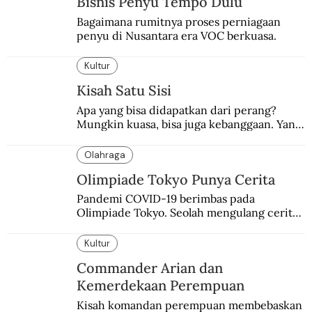
Bisnis Penyu Tempo Dulu
Bagaimana rumitnya proses perniagaan 
penyu di Nusantara era VOC berkuasa.
Kultur
Kisah Satu Sisi
Apa yang bisa didapatkan dari perang? 
Mungkin kuasa, bisa juga kebanggaan. Yang 
pasti, derita  korban.
Olahraga
Olimpiade Tokyo Punya Cerita
Pandemi COVID-19 berimbas pada 
Olimpiade Tokyo. Seolah mengulang cerita 
kelam 80 tahun silam meski penyebabnya 
berbeda.
Kultur
Commander Arian dan
Kemerdekaan Perempuan
Kisah komandan perempuan membebaskan 