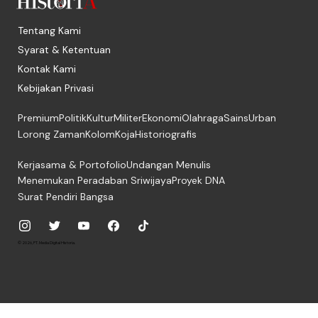
Tentang Kami
Syarat & Ketentuan
Kontak Kami
Kebijakan Privasi
Premium
Politik
Kultur
Militer
Ekonomi
Olahraga
Sains
Urban
Lorong Zaman
Kolom
Koja
Historiografis
Kerjasama & Portofolio
Undangan Menulis
Menemukan Peradaban Sriwijaya
Proyek DNA
Surat Pendiri Bangsa
© 2026, PT. Media Digital Historia.