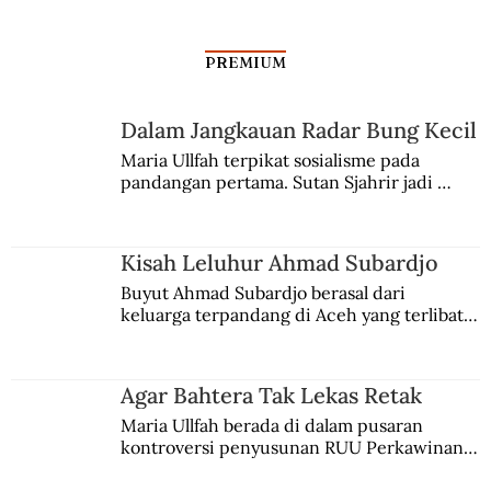
PREMIUM
Januari “Ngeri” di Shanghai
Dalam Jangkauan Radar Bung Kecil
Maria Ullfah terpikat sosialisme pada 
pandangan pertama. Sutan Sjahrir jadi 
comblangnya.
Kisah Leluhur Ahmad Subardjo
Buyut Ahmad Subardjo berasal dari 
keluarga terpandang di Aceh yang terlibat 
persaingan kekuasaan. Dia memilih 
merantau ke Jawa dan menjadi pemuka 
agama Islam. Anaknya mengikuti jejaknya.
Agar Bahtera Tak Lekas Retak
Maria Ullfah berada di dalam pusaran 
kontroversi penyusunan RUU Perkawinan. 
Berbuah manis walau penuh kompromi.