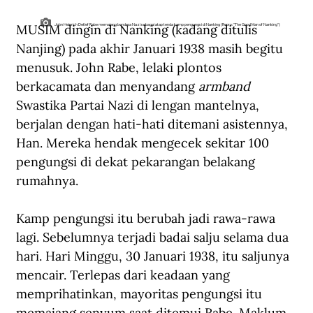
MUSIM dingin di Nanking (kadang ditulis 
John Heinrich Detlef Rabe memajang bendera Nazi sebagai atap tenda kamp pengungsi di Nanking (Repro: "The Good Man of Nanking")
Nanjing) pada akhir Januari 1938 masih begitu 
menusuk. John Rabe, lelaki plontos 
berkacamata dan menyandang 
armband 
Swastika Partai Nazi di lengan mantelnya, 
berjalan dengan hati-hati ditemani asistennya, 
Han. Mereka hendak mengecek sekitar 100 
pengungsi di dekat pekarangan belakang 
rumahnya.
Kamp pengungsi itu berubah jadi rawa-rawa 
lagi. Sebelumnya terjadi badai salju selama dua 
hari. Hari Minggu, 30 Januari 1938, itu saljunya 
mencair. Terlepas dari keadaan yang 
memprihatinkan, mayoritas pengungsi itu 
memajang senyum saat ditemui Rabe. Maklum, 