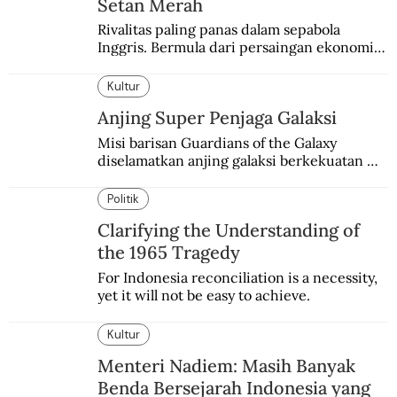
Setan Merah
Rivalitas paling panas dalam sepabola 
Inggris. Bermula dari persaingan ekonomi 
dan industri.
Kultur
Anjing Super Penjaga Galaksi
Misi barisan Guardians of the Galaxy 
diselamatkan anjing galaksi berkekuatan 
super. Karakter yang terinspirasi dari Laika 
si martir antariksa Soviet.
Politik
Clarifying the Understanding of
the 1965 Tragedy
For Indonesia reconciliation is a necessity, 
yet it will not be easy to achieve.
Kultur
Menteri Nadiem: Masih Banyak
Benda Bersejarah Indonesia yang