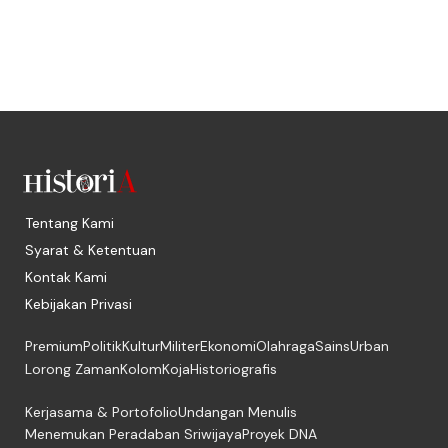
Tentang Kami
Syarat & Ketentuan
Kontak Kami
Kebijakan Privasi
Premium
Politik
Kultur
Militer
Ekonomi
Olahraga
Sains
Urban
Lorong Zaman
Kolom
Koja
Historiografis
Kerjasama & Portofolio
Undangan Menulis
Menemukan Peradaban Sriwijaya
Proyek DNA