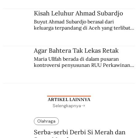
Kisah Leluhur Ahmad Subardjo
Buyut Ahmad Subardjo berasal dari 
keluarga terpandang di Aceh yang terlibat 
persaingan kekuasaan. Dia memilih 
merantau ke Jawa dan menjadi pemuka 
agama Islam. Anaknya mengikuti jejaknya.
Agar Bahtera Tak Lekas Retak
Maria Ullfah berada di dalam pusaran 
kontroversi penyusunan RUU Perkawinan. 
Berbuah manis walau penuh kompromi.
ARTIKEL LAINNYA
Selengkapnya
Olahraga
Serba-serbi Derbi Si Merah dan