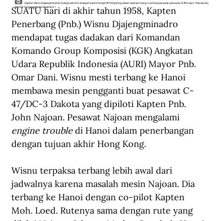
Kapten Wisnu Djajengminardo (ketiga dari kiri) di depan kantor Konjen RI Hong Kong dalam operasi meng-overhaul pesawat-pesawat AURI (repro "Kesaksian;
SUATU hari di akhir tahun 1958, Kapten 
Memoir Seorang Kelana Angkasa")
Penerbang (Pnb.) Wisnu Djajengminadro 
mendapat tugas dadakan dari Komandan 
Komando Group Komposisi (KGK) Angkatan 
Udara Republik Indonesia (AURI) Mayor Pnb. 
Omar Dani. Wisnu mesti terbang ke Hanoi 
membawa mesin pengganti buat pesawat C-
47/DC-3 Dakota yang dipiloti Kapten Pnb. 
John Najoan. Pesawat Najoan mengalami 
engine trouble
 di Hanoi dalam penerbangan 
dengan tujuan akhir Hong Kong.
Wisnu terpaksa terbang lebih awal dari 
jadwalnya karena masalah mesin Najoan. Dia 
terbang ke Hanoi dengan co-pilot Kapten 
Moh. Loed. Rutenya sama dengan rute yang 