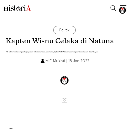
Politik
Kapten Wisnu Celaka di Natuna
Alih-alih berpesiar dengan "kapal pesiar" milik komandan Lanud Ranai, Kapten AURI Wisnu malah mengalami kecelakaan. Basah kuyup.
M.F. Mukhti
18 Jan 2022