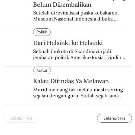
Belum Dikembalikan
Setelah direvitalisasi paska kebakaran, 
Museum Nasional Indonesia dibuka 
kembali. Bertepatan dengan perhelatan 
Pameran Repatriasi 2024.
Politik
Dari Helsinki ke Helsinki
Sebuah ibukota di Skandinavia jadi 
jembatan politik Amerika-Rusia. Dipilih 
karena kenetralannya sejak Perang Dingin.
Kultur
Kalau Ditindas Ya Melawan
Murid memang tak melulu mesti seiring 
sejalan dengan guru. Sudah sejak lama 
orang-orang mengatakan, guru kencing 
berdiri, murid kencing berlari.
Sebelumnya
Selanjutnya