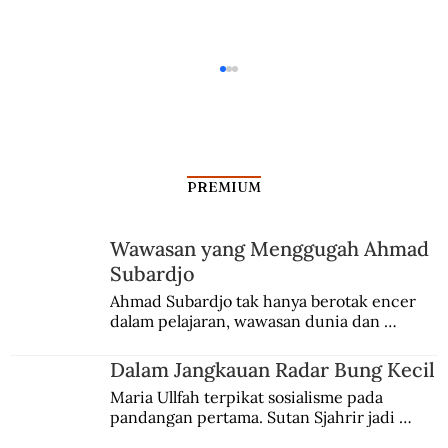
PREMIUM
Wawasan yang Menggugah Ahmad
Subardjo
Kepulauan Natuna Pada Masa Kuno
Ahmad Subardjo tak hanya berotak encer 
dalam pelajaran, wawasan dunia dan 
kesadaran kebangsaannya tumbuh berkat 
Jules Verne, Multatuli, hingga Sun Yat-sen.
Dalam Jangkauan Radar Bung Kecil
Maria Ullfah terpikat sosialisme pada 
pandangan pertama. Sutan Sjahrir jadi 
comblangnya.