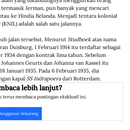
n alam yang dikandungnya menggiurkan orang 
, termasuk Jerman, pun banyak yang mencari 
au ke Hindia Belanda. Menjadi tentara kolonial 
(KNIL) adalah salah satu jalannya. 
h jalan tersebut. Menurut 
Studboek
 atas nama 
an Duisburg, 1 Februari 1914 itu terdaftar sebagai 
 1934 dengan kontrak lima tahun. Sebelum 
 Johannes Geurts dan Johanna van Kassel itu 
 Januari 1935. Pada 6 Februari 1935, dia 
ngan kapal 
SS Indrapoera
 dari Rotterdam. 
mbaca lebih lanjut?
k terus membaca postingan eksklusif ini.
langganan Sekarang