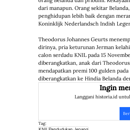
orang Belanda dan pribumi. Kekayaa
dari manapun. Orang sekitar Belanda
penghidupan lebih baik dengan merant
Koninklijk Nederlandsch Indish Leger 
Theodorus Johannes Geurts menempu
dirinya, pria keturunan Jerman kelahir
calon serdadu KNIL pada 15 November
diberangkatkan, anak dari Theodorus
mendapatkan premi 100 gulden pada 18
diberangkatkan ke Hindia Belanda de
Ingin me
Langgani historia.id untu
Ber
Tag:
KNIL
Pendudukan Jepang