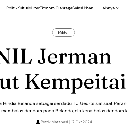
Politik
Kultur
Militer
Ekonomi
Olahraga
Sains
Urban
Lainnya
Militer
NIL Jerman
ut Kempeitai
india Belanda sebagai serdadu, TJ Geurts sial saat Perang 
membalas dendam pada Belanda, dia kena balas dendam la
Petrik Matanasi
17 Okt 2024