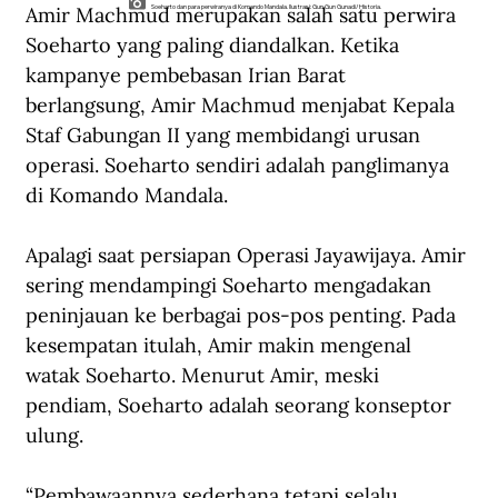
Amir Machmud merupakan salah satu perwira 
Soeharto dan para perwiranya di Komando Mandala. Ilustrasi: Gun Gun Gunadi/Historia.
Soeharto yang paling diandalkan. Ketika 
kampanye pembebasan Irian Barat 
berlangsung, Amir Machmud menjabat Kepala 
Staf Gabungan II yang membidangi urusan 
operasi. Soeharto sendiri adalah panglimanya 
di Komando Mandala. 
Apalagi saat persiapan Operasi Jayawijaya. Amir 
sering mendampingi Soeharto mengadakan 
peninjauan ke berbagai pos-pos penting. Pada 
kesempatan itulah, Amir makin mengenal 
watak Soeharto. Menurut Amir, meski 
pendiam, Soeharto adalah seorang konseptor 
ulung.
“Pembawaannya sederhana tetapi selalu 