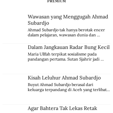
PREMIUM
Wawasan yang Menggugah Ahmad
Subardjo
Ahmad Subardjo tak hanya berotak encer 
dalam pelajaran, wawasan dunia dan 
kesadaran kebangsaannya tumbuh berkat 
Jules Verne, Multatuli, hingga Sun Yat-sen.
Dalam Jangkauan Radar Bung Kecil
Maria Ullfah terpikat sosialisme pada 
pandangan pertama. Sutan Sjahrir jadi 
comblangnya.
Kisah Leluhur Ahmad Subardjo
Buyut Ahmad Subardjo berasal dari 
keluarga terpandang di Aceh yang terlibat 
persaingan kekuasaan. Dia memilih 
merantau ke Jawa dan menjadi pemuka 
agama Islam. Anaknya mengikuti jejaknya.
Agar Bahtera Tak Lekas Retak