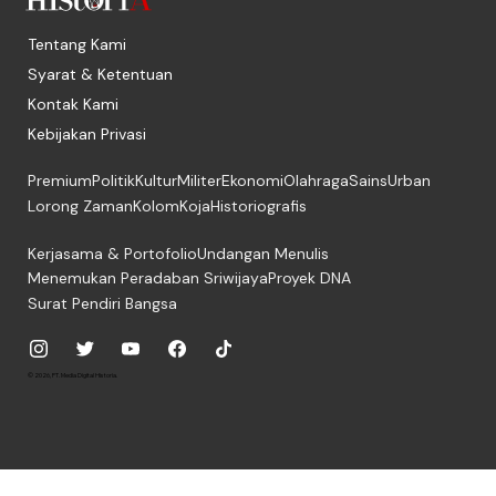
Tentang Kami
Syarat & Ketentuan
Kontak Kami
Kebijakan Privasi
Premium
Politik
Kultur
Militer
Ekonomi
Olahraga
Sains
Urban
Lorong Zaman
Kolom
Koja
Historiografis
Kerjasama & Portofolio
Undangan Menulis
Menemukan Peradaban Sriwijaya
Proyek DNA
Surat Pendiri Bangsa
© 2026, PT. Media Digital Historia.