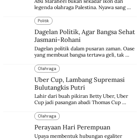
Abu Maraheel bukan sekadar ikon dan 
legenda olahraga Palestina. Nyawa sang 
Olimpian tak tertolong setelah Israel 
memblokade Rafah.
Politik
Dagelan Politik, Agar Bangsa Sehat
Jasmani-Rohani
Dagelan politik dalam pusaran zaman. Oase 
yang membuat bangsa tertawa geli, tak 
melulu nyeri.
Olahraga
Uber Cup, Lambang Supremasi
Bulutangkis Putri
Lahir dari buah pikiran Betty Uber, Uber 
Cup jadi pasangan abadi Thomas Cup 
sebagai kejuaraan yang paling sarat gengsi.
Olahraga
Perayaan Hari Perempuan
Upaya membentuk hubungan egaliter 