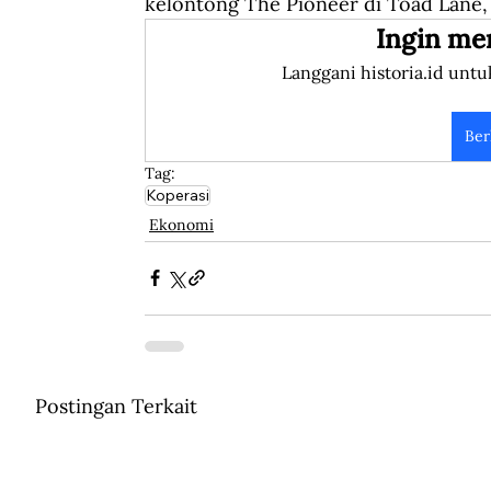
kelontong The Pioneer di Toad Lane, 
Ingin me
Langgani historia.id untu
Ber
Tag:
Koperasi
Ekonomi
Postingan Terkait