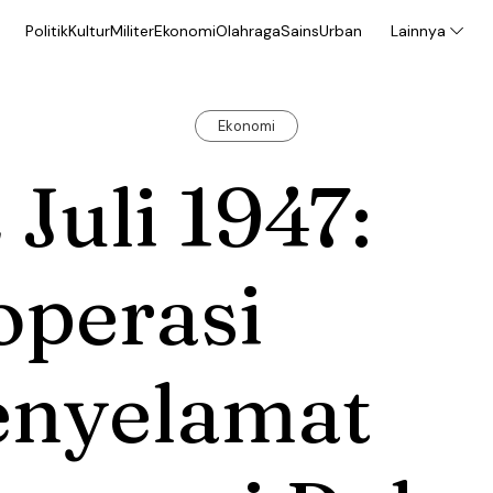
Politik
Kultur
Militer
Ekonomi
Olahraga
Sains
Urban
Lainnya
Ekonomi
 Juli 1947:
operasi
enyelamat