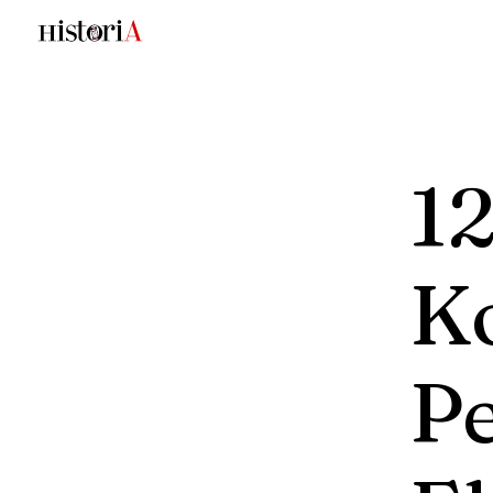
12
K
P