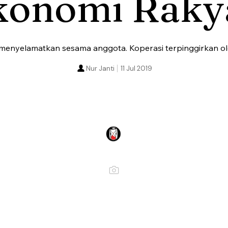
konomi Raky
enyelamatkan sesama anggota. Koperasi terpinggirkan ole
Nur Janti
11 Jul 2019