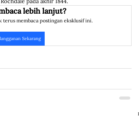
Rochdale pada akhir 1844.
mbaca lebih lanjut?
k terus membaca postingan eksklusif ini.
langganan Sekarang