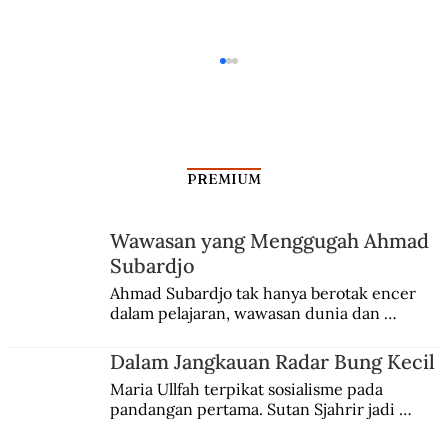
PREMIUM
Wawasan yang Menggugah Ahmad
Subardjo
Penduduk Belanda Melawan Nazi
Ahmad Subardjo tak hanya berotak encer 
dalam pelajaran, wawasan dunia dan 
dengan Bunga
kesadaran kebangsaannya tumbuh berkat 
Jules Verne, Multatuli, hingga Sun Yat-sen.
Dalam Jangkauan Radar Bung Kecil
Maria Ullfah terpikat sosialisme pada 
pandangan pertama. Sutan Sjahrir jadi 
comblangnya.