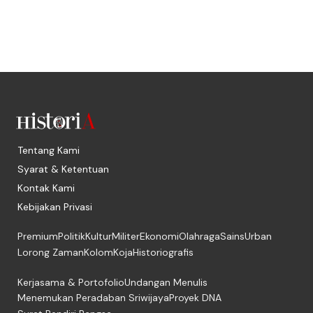
Tentang Kami
Syarat & Ketentuan
Kontak Kami
Kebijakan Privasi
Premium
Politik
Kultur
Militer
Ekonomi
Olahraga
Sains
Urban
Lorong Zaman
Kolom
Koja
Historiografis
Kerjasama & Portofolio
Undangan Menulis
Menemukan Peradaban Sriwijaya
Proyek DNA