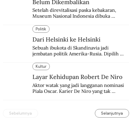
Belum Dikembalikan
Setelah direvitalisasi paska kebakaran, 
Museum Nasional Indonesia dibuka 
kembali. Bertepatan dengan perhelatan 
Pameran Repatriasi 2024.
Politik
Dari Helsinki ke Helsinki
Sebuah ibukota di Skandinavia jadi 
jembatan politik Amerika-Rusia. Dipilih 
karena kenetralannya sejak Perang Dingin.
Kultur
Layar Kehidupan Robert De Niro
Aktor watak yang jadi langganan nominasi 
Piala Oscar. Karier De Niro yang tak 
terbelenggu batas-batas genre merentang 
lebih dari setengah abad.
Sebelumnya
Selanjutnya