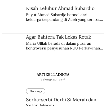
Kisah Leluhur Ahmad Subardjo
Buyut Ahmad Subardjo berasal dari 
keluarga terpandang di Aceh yang terlibat 
persaingan kekuasaan. Dia memilih 
merantau ke Jawa dan menjadi pemuka 
agama Islam. Anaknya mengikuti jejaknya.
Agar Bahtera Tak Lekas Retak
Maria Ullfah berada di dalam pusaran 
kontroversi penyusunan RUU Perkawinan. 
Berbuah manis walau penuh kompromi.
ARTIKEL LAINNYA
Selengkapnya
Olahraga
Serba-serbi Derbi Si Merah dan
Setan Merah