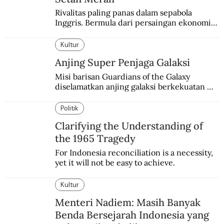
Rivalitas paling panas dalam sepabola 
Inggris. Bermula dari persaingan ekonomi 
dan industri.
Kultur
Anjing Super Penjaga Galaksi
Misi barisan Guardians of the Galaxy 
diselamatkan anjing galaksi berkekuatan 
super. Karakter yang terinspirasi dari Laika 
si martir antariksa Soviet.
Politik
Clarifying the Understanding of
the 1965 Tragedy
For Indonesia reconciliation is a necessity, 
yet it will not be easy to achieve.
Kultur
Menteri Nadiem: Masih Banyak
Benda Bersejarah Indonesia yang