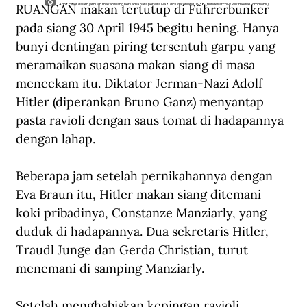
RUANGAN makan tertutup di Führerbunker 
Adolf Hitler dalam jamuan makan siang bersama para perwira Nazi di Sudetenland, 1938. (Bundesarchiv/Wikimedia Commons).
pada siang 30 April 1945 begitu hening. Hanya 
bunyi dentingan piring tersentuh garpu yang 
meramaikan suasana makan siang di masa 
mencekam itu. Diktator Jerman-Nazi Adolf 
Hitler (diperankan Bruno Ganz) menyantap 
pasta ravioli dengan saus tomat di hadapannya 
dengan lahap.
Beberapa jam setelah pernikahannya dengan 
Eva Braun itu, Hitler makan siang ditemani 
koki pribadinya, Constanze Manziarly, yang 
duduk di hadapannya. Dua sekretaris Hitler, 
Traudl Junge dan Gerda Christian, turut 
menemani di samping Manziarly.
Setelah menghabiskan kepingan ravioli 