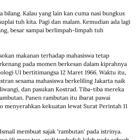
 bilang. Kalau yang lain kan cuma nasi bungkus 
uplai tuh kita. Pagi dan malam. Kemudian ada lagi 
ng, besar sampai berlimpah-limpah tuh 
sokan makanan terhadap mahasiswa tetap 
terkenang pada momen berkesan dalam kiprahnya 
kologi UI bertitimangsa 12 Maret 1966. Waktu itu, 
tran sesama mahasiswa berkeliling Jakarta naik 
iliwangi, dan pasukan Kostrad. Tiba-tiba mereka 
ambutan. Panen rambutan itu ibarat pawai 
 menyerahkan kekuatan lewat Surat Perintah 11 
Ismail membuat sajak 'rambutan' pada istrinya. 
aya (di masa tua -red) terduduk lelah pada sebuah 