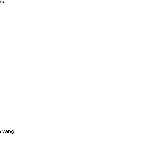
a.
a yang