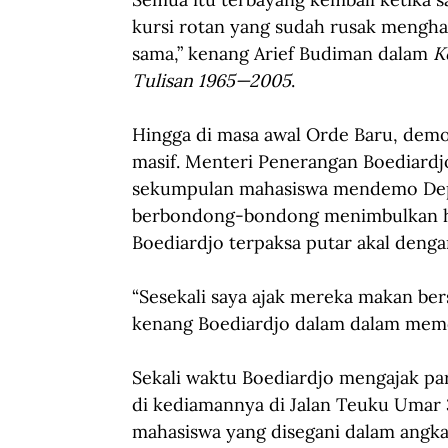
kursi rotan yang sudah rusak mengh
sama,” kenang Arief Budiman dalam 
K
Tulisan 1965—2005
. 
Hingga di masa awal Orde Baru, demo
masif. Menteri Penerangan Boediardj
sekumpulan mahasiswa mendemo Dep
berbondong-bondong menimbulkan hi
Boediardjo terpaksa putar akal deng
“Sesekali saya ajak mereka makan be
kenang Boediardjo dalam dalam mem
Sekali waktu Boediardjo mengajak p
di kediamannya di Jalan Teuku Umar 
mahasiswa yang disegani dalam angka