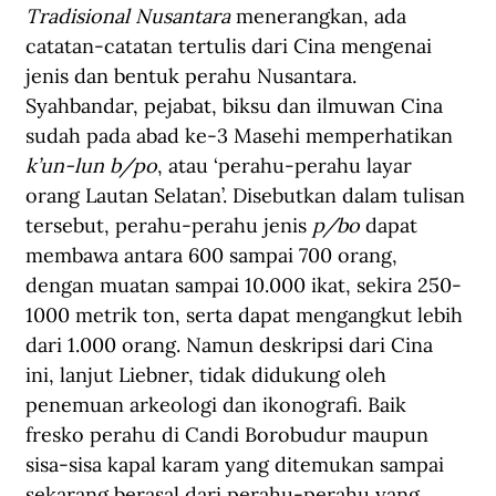
Tradisional Nusantara
 menerangkan, ada 
catatan-catatan tertulis dari Cina mengenai 
jenis dan bentuk perahu Nusantara. 
Syahbandar, pejabat, biksu dan ilmuwan Cina 
sudah pada abad ke-3 Masehi memperhatikan 
k’un-lun b/po
, atau ‘perahu-perahu layar 
orang Lautan Selatan’. Disebutkan dalam tulisan 
tersebut, perahu-perahu jenis 
p/bo
 dapat 
membawa antara 600 sampai 700 orang, 
dengan muatan sampai 10.000 ikat, sekira 250-
1000 metrik ton, serta dapat mengangkut lebih 
dari 1.000 orang. Namun deskripsi dari Cina 
ini, lanjut Liebner, tidak didukung oleh 
penemuan arkeologi dan ikonografi. Baik 
fresko perahu di Candi Borobudur maupun 
sisa-sisa kapal karam yang ditemukan sampai 
sekarang berasal dari perahu-perahu yang 