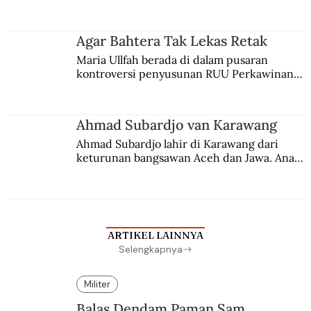
persaingan kekuasaan. Dia memilih 
merantau ke Jawa dan menjadi pemuka 
agama Islam. Anaknya mengikuti jejaknya.
Agar Bahtera Tak Lekas Retak
Maria Ullfah berada di dalam pusaran 
kontroversi penyusunan RUU Perkawinan. 
Berbuah manis walau penuh kompromi.
Ahmad Subardjo van Karawang
Ahmad Subardjo lahir di Karawang dari 
keturunan bangsawan Aceh dan Jawa. Anak 
kesayangan mantri polisi ini pindah ke 
Batavia untuk melanjutkan pendidikan di 
sekolah Belanda.
ARTIKEL LAINNYA
Selengkapnya
Militer
Balas Dendam Paman Sam