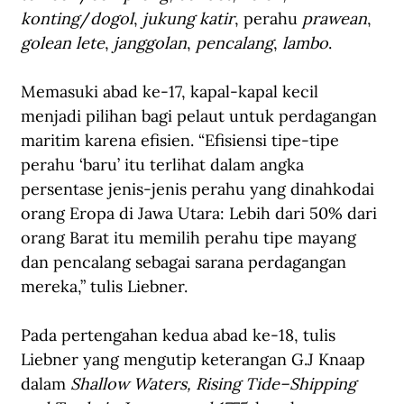
konting
/
dogol
, 
jukung katir
, perahu 
prawean
, 
golean lete
, 
janggolan
, 
pencalang
, 
lambo
.
Memasuki abad ke-17, kapal-kapal kecil 
menjadi pilihan bagi pelaut untuk perdagangan 
maritim karena efisien. “Efisiensi tipe-tipe 
perahu ‘baru’ itu terlihat dalam angka 
persentase jenis-jenis perahu yang dinahkodai 
orang Eropa di Jawa Utara: Lebih dari 50% dari 
orang Barat itu memilih perahu tipe mayang 
dan pencalang sebagai sarana perdagangan 
mereka,” tulis Liebner.
Pada pertengahan kedua abad ke-18, tulis 
Liebner yang mengutip keterangan G.J Knaap 
dalam 
Shallow Waters, Rising Tide–Shipping 