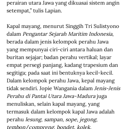
perairan utara Jawa yang dikuasai sistem angin 
setempat,” tulis Lapian.
Kapal mayang, menurut Singgih Tri Sulistyono 
dalam 
Pengantar Sejarah Maritim Indonesia
, 
berada dalam jenis kelompok perahu Jawa 
yang mempunyai ciri-ciri antara haluan dan 
buritan sejajar; badan perahu vertikal; layar 
empat persegi panjang, kadang trapesium dan 
segitiga; pada saat ini bentuknya kecil-kecil. 
Dalam kelompok perahu Jawa, kepal mayang 
tidak sendiri. Jopie Wangania dalam 
Jenis-Jenis 
Perahu di Pantai Utara Jawa-Madura
 juga 
menuliskan, selain kapal mayang, yang 
termasuk dalam kelompok kapal Jawa adalah 
perahu 
lesung
, 
sampan
, 
sope
, 
jegong
, 
tembon
/
compreng
, 
bondet
, 
kolek
, 