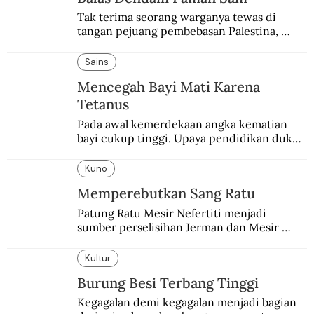
Tak terima seorang warganya tewas di 
tangan pejuang pembebasan Palestina, 
pemerintahan Ronald Reagan melakukan 
pembalasan.
Sains
Mencegah Bayi Mati Karena
Tetanus
Pada awal kemerdekaan angka kematian 
bayi cukup tinggi. Upaya pendidikan dukun 
pun dilakukan lewat Proyek Serpong.
Kuno
Memperebutkan Sang Ratu
Patung Ratu Mesir Nefertiti menjadi 
sumber perselisihan Jerman dan Mesir 
selama puluhan tahun.
Kultur
Burung Besi Terbang Tinggi
Kegagalan demi kegagalan menjadi bagian 