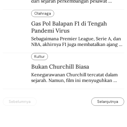
dari sejarah perkembangan pesawat 
terbang.
Olahraga
Gas Pol Balapan F1 di Tengah
Pandemi Virus
Sebagaimana Premier League, Serie A, dan 
NBA, akhirnya F1 juga membatalkan ajang 
balapannya. Menghindari pengalaman 
enam dekade lampau.
Kultur
Bukan Churchill Biasa
Kenegarawanan Churchill tercatat dalam 
sejarah. Namun, film ini menyuguhkan 
Churchill yang lain.
Sebelumnya
Selanjutnya