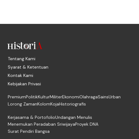
Tentang Kami
Syarat & Ketentuan
Kontak Kami
Kebijakan Privasi
Premium
Politik
Kultur
Militer
Ekonomi
Olahraga
Sains
Urban
Lorong Zaman
Kolom
Koja
Historiografis
Kerjasama & Portofolio
Undangan Menulis
Menemukan Peradaban Sriwijaya
Proyek DNA
Surat Pendiri Bangsa