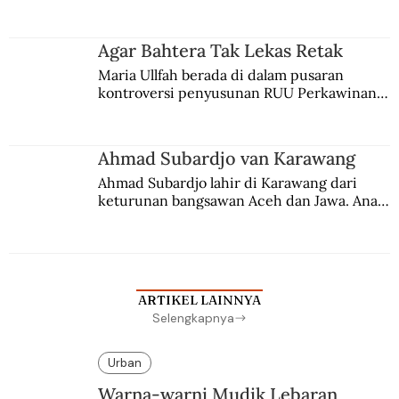
persaingan kekuasaan. Dia memilih 
merantau ke Jawa dan menjadi pemuka 
agama Islam. Anaknya mengikuti jejaknya.
Agar Bahtera Tak Lekas Retak
Maria Ullfah berada di dalam pusaran 
kontroversi penyusunan RUU Perkawinan. 
Berbuah manis walau penuh kompromi.
Ahmad Subardjo van Karawang
Ahmad Subardjo lahir di Karawang dari 
keturunan bangsawan Aceh dan Jawa. Anak 
kesayangan mantri polisi ini pindah ke 
Batavia untuk melanjutkan pendidikan di 
sekolah Belanda.
ARTIKEL LAINNYA
Selengkapnya
Urban
Warna-warni Mudik Lebaran