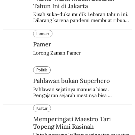
Tahun Ini di Jakarta
Kisah suka-duka mudik Lebaran tahun ini. 
Dilarang karena pandemi membuat ribuan 
orang berbondong-bondong pulang 
kampung lebih awal.
Loman
Pamer
Lorong Zaman Pamer
Politik
Pahlawan bukan Superhero
Pahlawan sejatinya manusia biasa. 
Pengajaran sejarah mestinya bisa 
menghadirkan sosok humanisnya.
Kultur
Memperingati Maestro Tari
Topeng Mimi Rasinah