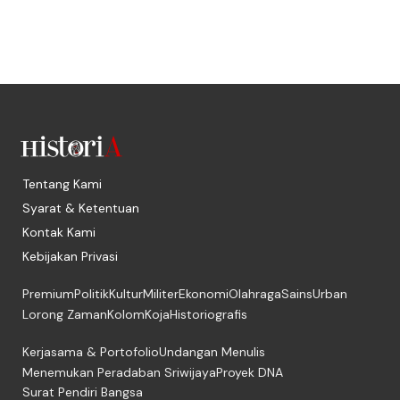
Tentang Kami
Syarat & Ketentuan
Kontak Kami
Kebijakan Privasi
Premium
Politik
Kultur
Militer
Ekonomi
Olahraga
Sains
Urban
Lorong Zaman
Kolom
Koja
Historiografis
Kerjasama & Portofolio
Undangan Menulis
Menemukan Peradaban Sriwijaya
Proyek DNA
Surat Pendiri Bangsa