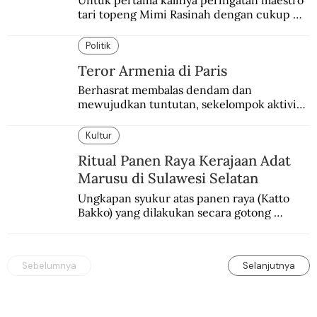
Untuk pertama kalinya peringatan maestro 
tari topeng Mimi Rasinah dengan cukup 
besar. Melibatkan seniman nasional dan 
internasional.
Politik
Teror Armenia di Paris
Berhasrat membalas dendam dan 
mewujudkan tuntutan, sekelompok aktivis 
garis keras Armenia mengebom bandara di 
Paris.
Kultur
Ritual Panen Raya Kerajaan Adat
Marusu di Sulawesi Selatan
Ungkapan syukur atas panen raya (Katto 
Bakko) yang dilakukan secara gotong 
royong.
Sebelumnya
Selanjutnya