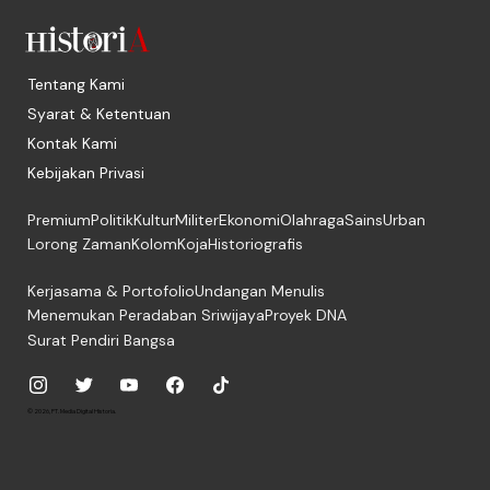
Tentang Kami
Syarat & Ketentuan
Kontak Kami
Kebijakan Privasi
Premium
Politik
Kultur
Militer
Ekonomi
Olahraga
Sains
Urban
Lorong Zaman
Kolom
Koja
Historiografis
Kerjasama & Portofolio
Undangan Menulis
Menemukan Peradaban Sriwijaya
Proyek DNA
Surat Pendiri Bangsa
© 2026, PT. Media Digital Historia.