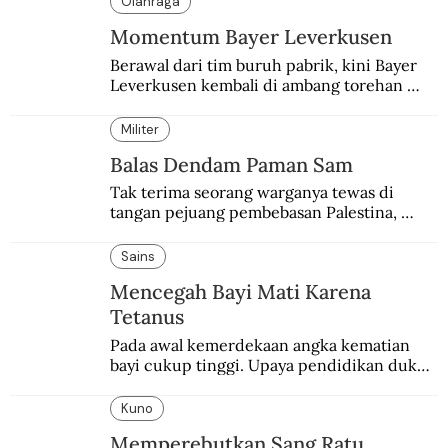
Olahraga
Momentum Bayer Leverkusen
Berawal dari tim buruh pabrik, kini Bayer 
Leverkusen kembali di ambang torehan 
“treble”. Sempat diejek dengan julukan 
“Neverkusen”.
Militer
Balas Dendam Paman Sam
Tak terima seorang warganya tewas di 
tangan pejuang pembebasan Palestina, 
pemerintahan Ronald Reagan melakukan 
pembalasan.
Sains
Mencegah Bayi Mati Karena
Tetanus
Pada awal kemerdekaan angka kematian 
bayi cukup tinggi. Upaya pendidikan dukun 
pun dilakukan lewat Proyek Serpong.
Kuno
Memperebutkan Sang Ratu