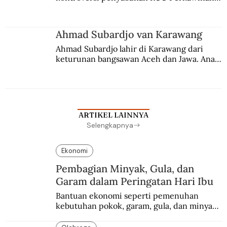
Berbuah manis walau penuh kompromi.
Ahmad Subardjo van Karawang
Ahmad Subardjo lahir di Karawang dari 
keturunan bangsawan Aceh dan Jawa. Anak 
kesayangan mantri polisi ini pindah ke 
Batavia untuk melanjutkan pendidikan di 
sekolah Belanda.
ARTIKEL LAINNYA
Selengkapnya
Ekonomi
Pembagian Minyak, Gula, dan
Garam dalam Peringatan Hari Ibu
Bantuan ekonomi seperti pemenuhan 
kebutuhan pokok, garam, gula, dan minyak 
menjadi salah satu perhatian dalam 
peringatan Hari Ibu.