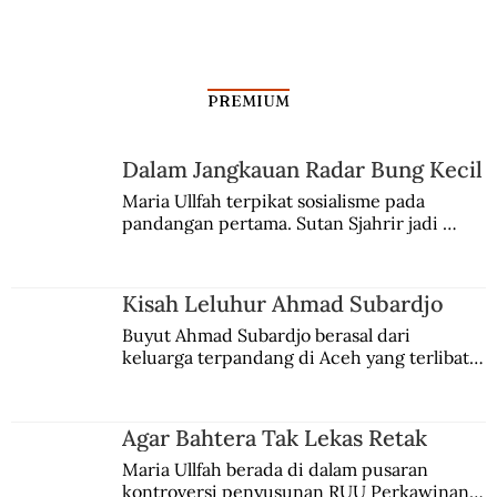
Kala Rombongan Haji Dibantai Vasco da
Gama
PREMIUM
Dalam Jangkauan Radar Bung Kecil
Maria Ullfah terpikat sosialisme pada 
pandangan pertama. Sutan Sjahrir jadi 
comblangnya.
Kisah Leluhur Ahmad Subardjo
Buyut Ahmad Subardjo berasal dari 
keluarga terpandang di Aceh yang terlibat 
persaingan kekuasaan. Dia memilih 
merantau ke Jawa dan menjadi pemuka 
agama Islam. Anaknya mengikuti jejaknya.
Agar Bahtera Tak Lekas Retak
Maria Ullfah berada di dalam pusaran 
kontroversi penyusunan RUU Perkawinan. 