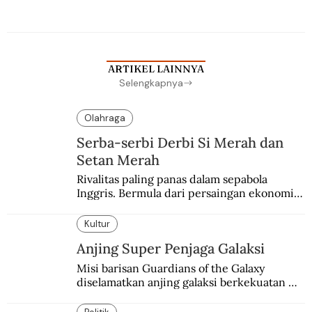
Berbuah manis walau penuh kompromi.
ARTIKEL LAINNYA
Selengkapnya
Olahraga
Serba-serbi Derbi Si Merah dan
Setan Merah
Rivalitas paling panas dalam sepabola 
Inggris. Bermula dari persaingan ekonomi 
dan industri.
Kultur
Anjing Super Penjaga Galaksi
Misi barisan Guardians of the Galaxy 
diselamatkan anjing galaksi berkekuatan 
super. Karakter yang terinspirasi dari Laika 
si martir antariksa Soviet.