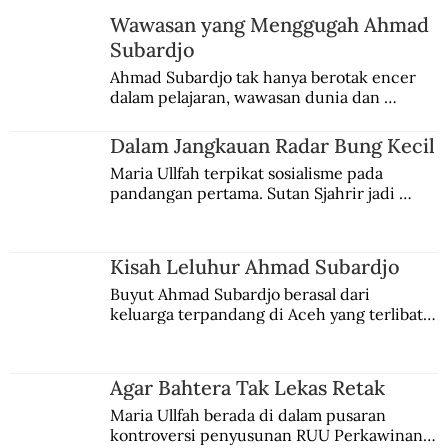
Wawasan yang Menggugah Ahmad
Subardjo
8 April 1970: Sekolah Dasar di
Ahmad Subardjo tak hanya berotak encer 
dalam pelajaran, wawasan dunia dan 
Mesir Dibombardir AU Israel
kesadaran kebangsaannya tumbuh berkat 
Jules Verne, Multatuli, hingga Sun Yat-sen.
Dalam Jangkauan Radar Bung Kecil
Maria Ullfah terpikat sosialisme pada 
pandangan pertama. Sutan Sjahrir jadi 
comblangnya.
Kisah Leluhur Ahmad Subardjo
Buyut Ahmad Subardjo berasal dari 
keluarga terpandang di Aceh yang terlibat 
persaingan kekuasaan. Dia memilih 
merantau ke Jawa dan menjadi pemuka 
agama Islam. Anaknya mengikuti jejaknya.
Agar Bahtera Tak Lekas Retak
Maria Ullfah berada di dalam pusaran 
kontroversi penyusunan RUU Perkawinan. 