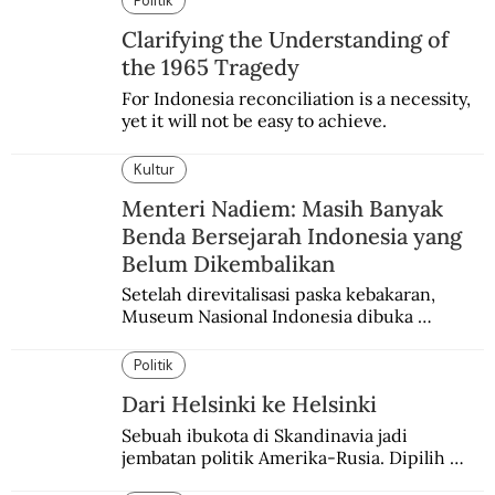
Politik
Clarifying the Understanding of
the 1965 Tragedy
For Indonesia reconciliation is a necessity, 
yet it will not be easy to achieve.
Kultur
Menteri Nadiem: Masih Banyak
Benda Bersejarah Indonesia yang
Belum Dikembalikan
Setelah direvitalisasi paska kebakaran, 
Museum Nasional Indonesia dibuka 
kembali. Bertepatan dengan perhelatan 
Pameran Repatriasi 2024.
Politik
Dari Helsinki ke Helsinki
Sebuah ibukota di Skandinavia jadi 
jembatan politik Amerika-Rusia. Dipilih 
karena kenetralannya sejak Perang Dingin.