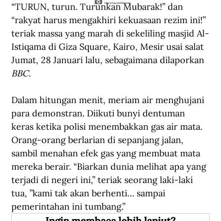
“TURUN, turun. Turunkan Mubarak!” dan 
Hosni Sayyid Mubarak.
“rakyat harus mengakhiri kekuasaan rezim ini!” 
teriak massa yang marah di sekeliling masjid Al-
Istiqama di Giza Square, Kairo, Mesir usai salat 
Jumat, 28 Januari lalu, sebagaimana dilaporkan 
BBC
.
Dalam hitungan menit, meriam air menghujani 
para demonstran. Diikuti bunyi dentuman 
keras ketika polisi menembakkan gas air mata. 
Orang-orang berlarian di sepanjang jalan, 
sambil menahan efek gas yang membuat mata 
mereka berair. “Biarkan dunia melihat apa yang 
terjadi di negeri ini,” teriak seorang laki-laki 
tua, ”kami tak akan berhenti… sampai 
pemerintahan ini tumbang.”
Ingin membaca lebih lanjut?