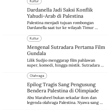
yang berbeda.
Kultur
Dardanella Jadi Saksi Konflik
Yahudi-Arab di Palestina
Palestina menjadi tujuan rombongan 
Dardanella saat tur ke wilayah Timur 
Tengah. Di sana mereka menjadi saksi 
ketegangan antara orang Yahudi dan 
Kultur
penduduk Arab.
Mengenal Sutradara Pertama Film
Gundala
Lilik Sudjio menggarap film pahlawan 
super, komedi, hingga mistik. Sutradara 
terbaik yang kurang dilirik.
Olahraga
Epilog Tragis Sang Pengusung
Bendera Palestina di Olimpiade
Abu Maraheel bukan sekadar ikon dan 
legenda olahraga Palestina. Nyawa sang 
Olimpian tak tertolong setelah Israel 