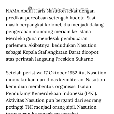
NAMA Abdul Haris Nasution lekat dengan 
Jenderal Abdul Haris Nasution dan Mayor Boyke Nainggolan. (Gun Gun Gunadi/ Historia.ID).
predikat percobaan setengah kudeta. Saat 
masih berpangkat kolonel, dia menjadi dalang 
pengerahan moncong meriam ke Istana 
Merdeka guna mendesak pembubaran 
parlemen. Akibatnya, kedudukan Nasution 
sebagai Kepala Staf Angkatan Darat dicopot 
atas perintah langsung Presiden Sukarno.
Setelah peristiwa 17 Oktober 1952 itu, Nasution 
dinonaktifkan dari dinas kemiliteran. Nasution 
kemudian membentuk organisasi Ikatan 
Pendukung Kemerdekaan Indonesia (IPKI). 
Aktivitas Nasution pun berganti dari seorang 
petinggi TNI menjadi orang sipil. Nasution 
turut turun ke tengah masyarakat 