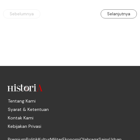
memblokade Rafah.
Sebelumnya
Selanjutnya
Tentang Kami
Syarat & Ketentuan
Kontak Kami
Kebijakan Privasi
Premium
Politik
Kultur
Militer
Ekonomi
Olahraga
Sains
Urban