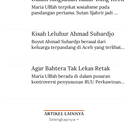
Maria Ullfah terpikat sosialisme pada 
pandangan pertama. Sutan Sjahrir jadi 
comblangnya.
Kisah Leluhur Ahmad Subardjo
Buyut Ahmad Subardjo berasal dari 
keluarga terpandang di Aceh yang terlibat 
persaingan kekuasaan. Dia memilih 
merantau ke Jawa dan menjadi pemuka 
agama Islam. Anaknya mengikuti jejaknya.
Agar Bahtera Tak Lekas Retak
Maria Ullfah berada di dalam pusaran 
kontroversi penyusunan RUU Perkawinan. 
Berbuah manis walau penuh kompromi.
ARTIKEL LAINNYA
Selengkapnya