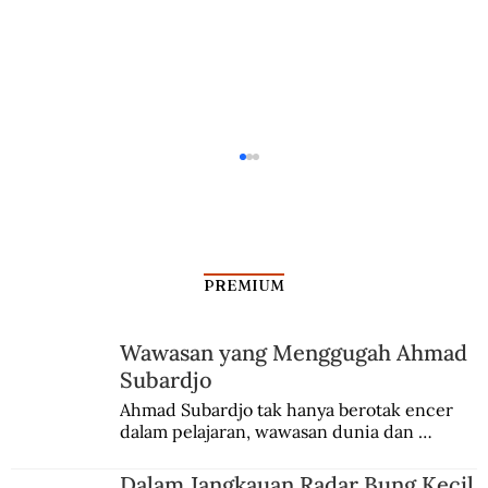
PREMIUM
Wawasan yang Menggugah Ahmad
Subardjo
Aksi Pembangkangan Boyke Nainggolan
Ahmad Subardjo tak hanya berotak encer 
dalam pelajaran, wawasan dunia dan 
kesadaran kebangsaannya tumbuh berkat 
Jules Verne, Multatuli, hingga Sun Yat-sen.
Dalam Jangkauan Radar Bung Kecil