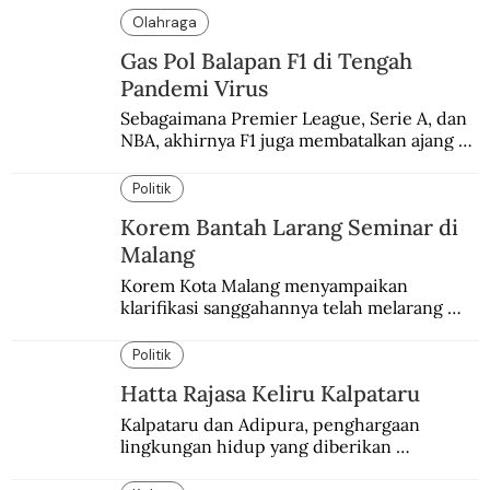
Olahraga
Gas Pol Balapan F1 di Tengah
Pandemi Virus
Sebagaimana Premier League, Serie A, dan 
NBA, akhirnya F1 juga membatalkan ajang 
balapannya. Menghindari pengalaman 
enam dekade lampau.
Politik
Korem Bantah Larang Seminar di
Malang
Korem Kota Malang menyampaikan 
klarifikasi sanggahannya telah melarang 
seminar sejarah di Universitas Negeri 
Malang.
Politik
Hatta Rajasa Keliru Kalpataru
Kalpataru dan Adipura, penghargaan 
lingkungan hidup yang diberikan 
pemerintah setiap tahun kepada dua pihak 