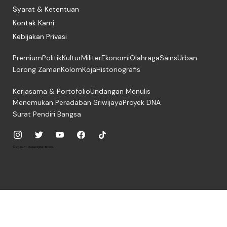
Syarat & Ketentuan
Kontak Kami
Kebijakan Privasi
Premium
Politik
Kultur
Militer
Ekonomi
Olahraga
Sains
Urban
Lorong Zaman
Kolom
Koja
Historiografis
Kerjasama & Portofolio
Undangan Menulis
Menemukan Peradaban Sriwijaya
Proyek DNA
Surat Pendiri Bangsa
© 2026, PT. Media Digital Historia.