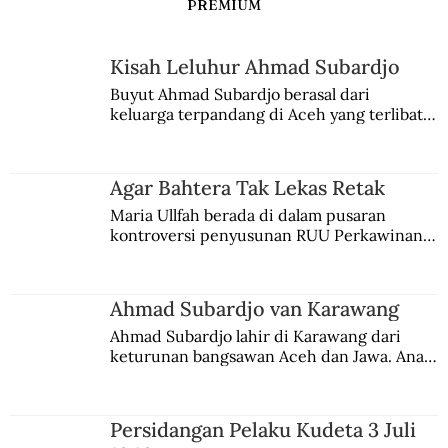
PREMIUM
Kisah Leluhur Ahmad Subardjo
Buyut Ahmad Subardjo berasal dari 
keluarga terpandang di Aceh yang terlibat 
persaingan kekuasaan. Dia memilih 
merantau ke Jawa dan menjadi pemuka 
agama Islam. Anaknya mengikuti jejaknya.
Agar Bahtera Tak Lekas Retak
Maria Ullfah berada di dalam pusaran 
kontroversi penyusunan RUU Perkawinan. 
Berbuah manis walau penuh kompromi.
Ahmad Subardjo van Karawang
Ahmad Subardjo lahir di Karawang dari 
keturunan bangsawan Aceh dan Jawa. Anak 
kesayangan mantri polisi ini pindah ke 
Batavia untuk melanjutkan pendidikan di 
sekolah Belanda.
Persidangan Pelaku Kudeta 3 Juli