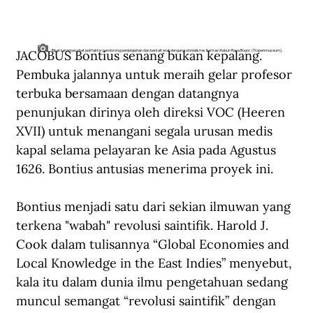
JACOBUS Bontius senang bukan kepalang. 
Riset tanaman obat jadi faktor pendorong penjelajahan dan berkait erat dengan kolonialisme. Ilustrasi Kebun Raya Bogor. (Tropenmuseum).
Pembuka jalannya untuk meraih gelar profesor 
terbuka bersamaan dengan datangnya 
penunjukan dirinya oleh direksi VOC (Heeren 
XVII) untuk menangani segala urusan medis 
kapal selama pelayaran ke Asia pada Agustus 
1626. Bontius antusias menerima proyek ini.
Bontius menjadi satu dari sekian ilmuwan yang 
terkena "wabah" revolusi saintifik. Harold J. 
Cook dalam tulisannya “Global Economies and 
Local Knowledge in the East Indies” menyebut, 
kala itu dalam dunia ilmu pengetahuan sedang 
muncul semangat “revolusi saintifik” dengan 