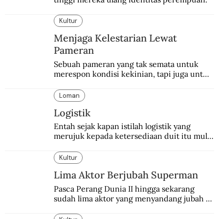
Kultur
Menjaga Kelestarian Lewat
Pameran
Sebuah pameran yang tak semata untuk 
merespon kondisi kekinian, tapi juga untuk 
menghidupkan sekaligus mengabadikan 
Balai Budaya selaku tempat bersejarah 
Loman
dalam dunia seni-budaya bangsa.
Logistik
Entah sejak kapan istilah logistik yang 
merujuk kepada ketersediaan duit itu mulai 
digunakan.
Kultur
Lima Aktor Berjubah Superman
Pasca Perang Dunia II hingga sekarang 
sudah lima aktor yang menyandang jubah 
Superman. Siapa yang paling difavoritkan 
para penggemarnya?