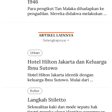
1946
Para pengikut Tan Malaka dihadapkan ke 
pengadilan. Mereka didakwa melakukan 
penculikan Sutan Sjahrir dan berupaya 
menggulingkan pemerintahan.
ARTIKEL LAINNYA
Selengkapnya
Urban
Hotel Hilton Jakarta dan Keluarga
Ibnu Sutowo
Hotel Hilton Jakarta identik dengan 
keluarga Ibnu Sutowo. Mulai dari 
kepemilikan hotel hingga skandal berdarah 
pada malam tahun baru.
Kultur
Langkah Stiletto
Seksualitas kaki dan mode sepatu hak 
tinggi mereka ulang identitas perempuan.