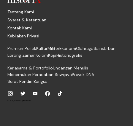
Tentang Kami
Syarat & Ketentuan
Kontak Kami
Kebijakan Privasi
Premium
Politik
Kultur
Militer
Ekonomi
Olahraga
Sains
Urban
Lorong Zaman
Kolom
Koja
Historiografis
Kerjasama & Portofolio
Undangan Menulis
Menemukan Peradaban Sriwijaya
Proyek DNA
Surat Pendiri Bangsa
© 2026, PT. Media Digital Historia.