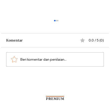
Komentar
0.0 / 5 (0)
Beri komentar dan penilaian...
Perkelahian Tentara Gurkha dengan
Pejuang Indonesia
PREMIUM