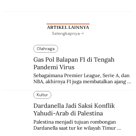
ARTIKEL LAINNYA
Selengkapnya
Olahraga
Gas Pol Balapan F1 di Tengah
Pandemi Virus
Sebagaimana Premier League, Serie A, dan 
NBA, akhirnya F1 juga membatalkan ajang 
balapannya. Menghindari pengalaman 
enam dekade lampau.
Kultur
Dardanella Jadi Saksi Konflik
Yahudi-Arab di Palestina
Palestina menjadi tujuan rombongan 
Dardanella saat tur ke wilayah Timur 
Tengah. Di sana mereka menjadi saksi 