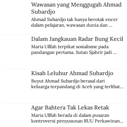
Wawasan yang Menggugah Ahmad
Subardjo
Ahmad Subardjo tak hanya berotak encer 
dalam pelajaran, wawasan dunia dan 
kesadaran kebangsaannya tumbuh berkat 
Jules Verne, Multatuli, hingga Sun Yat-sen.
Dalam Jangkauan Radar Bung Kecil
Maria Ullfah terpikat sosialisme pada 
pandangan pertama. Sutan Sjahrir jadi 
comblangnya.
Kisah Leluhur Ahmad Subardjo
Buyut Ahmad Subardjo berasal dari 
keluarga terpandang di Aceh yang terlibat 
persaingan kekuasaan. Dia memilih 
merantau ke Jawa dan menjadi pemuka 
agama Islam. Anaknya mengikuti jejaknya.
Agar Bahtera Tak Lekas Retak
Maria Ullfah berada di dalam pusaran 
kontroversi penyusunan RUU Perkawinan. 
Berbuah manis walau penuh kompromi.