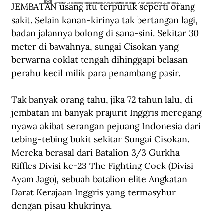
JEMBATAN usang itu terpuruk seperti orang 
Jembatan Cisokan lama, tempat Batalion 3/3 Gurkha Riffles disergap TKR dan laskar. (Hendi Jo/Historia.ID).
sakit. Selain kanan-kirinya tak bertangan lagi, 
badan jalannya bolong di sana-sini. Sekitar 30 
meter di bawahnya, sungai Cisokan yang 
berwarna coklat tengah dihinggapi belasan 
perahu kecil milik para penambang pasir.
Tak banyak orang tahu, jika 72 tahun lalu, di 
jembatan ini banyak prajurit Inggris meregang 
nyawa akibat serangan pejuang Indonesia dari 
tebing-tebing bukit sekitar Sungai Cisokan. 
Mereka berasal dari Batalion 3/3 Gurkha 
Riffles Divisi ke-23 The Fighting Cock (Divisi 
Ayam Jago), sebuah batalion elite Angkatan 
Darat Kerajaan Inggris yang termasyhur 
dengan pisau khukrinya.