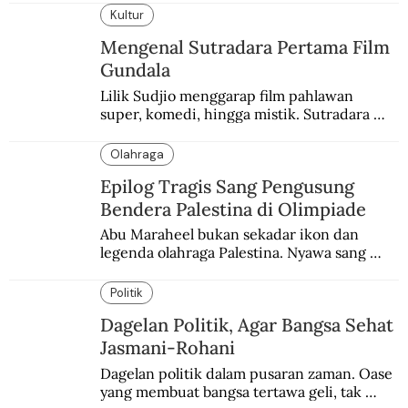
ketegangan antara orang Yahudi dan 
Kultur
penduduk Arab.
Mengenal Sutradara Pertama Film
Gundala
Lilik Sudjio menggarap film pahlawan 
super, komedi, hingga mistik. Sutradara 
terbaik yang kurang dilirik.
Olahraga
Epilog Tragis Sang Pengusung
Bendera Palestina di Olimpiade
Abu Maraheel bukan sekadar ikon dan 
legenda olahraga Palestina. Nyawa sang 
Olimpian tak tertolong setelah Israel 
memblokade Rafah.
Politik
Dagelan Politik, Agar Bangsa Sehat
Jasmani-Rohani
Dagelan politik dalam pusaran zaman. Oase 
yang membuat bangsa tertawa geli, tak 