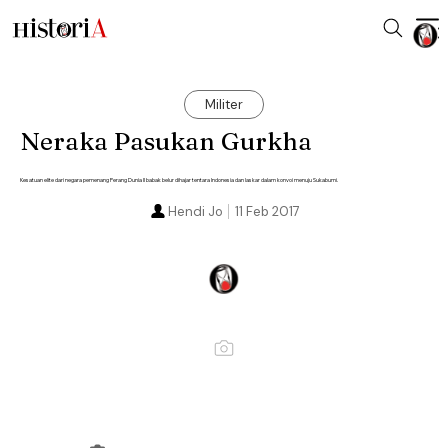
Militer
Neraka Pasukan Gurkha
Kesatuan elite dari negara pemenang Perang Dunia II babak belur dihajar tentara Indonesia dan laskar dalam konvoi menuju Sukabumi.
Hendi Jo
11 Feb 2017