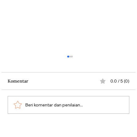
Komentar
0.0 / 5 (0)
Beri komentar dan penilaian...
Silang Sengkarut Perjalanan Pulang
Odysseus