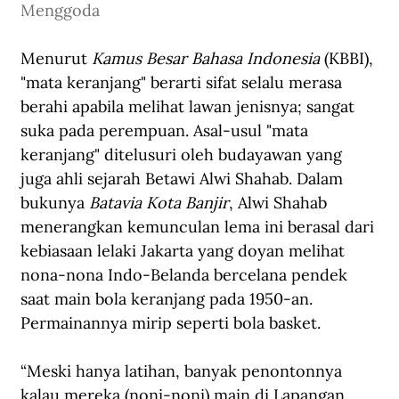
Menggoda
Menurut 
Kamus Besar Bahasa Indonesia 
(KBBI), 
"mata keranjang" berarti sifat selalu merasa 
berahi apabila melihat lawan jenisnya; sangat 
suka pada perempuan. Asal-usul "mata 
keranjang" ditelusuri oleh budayawan yang 
juga ahli sejarah Betawi Alwi Shahab. Dalam 
bukunya 
Batavia Kota Banjir
, Alwi Shahab 
menerangkan kemunculan lema ini berasal dari 
kebiasaan lelaki Jakarta yang doyan melihat 
nona-nona Indo-Belanda bercelana pendek 
saat main bola keranjang pada 1950-an. 
Permainannya mirip seperti bola basket.  
“Meski hanya latihan, banyak penontonnya 
kalau mereka (noni-noni) main di Lapangan 