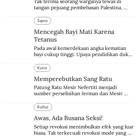
Tak terima seorang warganya tewas di 
tangan pejuang pembebasan Palestina, 
pemerintahan Ronald Reagan melakukan 
pembalasan.
Sains
Mencegah Bayi Mati Karena
Tetanus
Pada awal kemerdekaan angka kematian 
bayi cukup tinggi. Upaya pendidikan dukun 
pun dilakukan lewat Proyek Serpong.
Kuno
Memperebutkan Sang Ratu
Patung Ratu Mesir Nefertiti menjadi 
sumber perselisihan Jerman dan Mesir 
selama puluhan tahun.
Kultur
Awas, Ada Busana Seksi!
Setiap revolusi menimbulkan efek yang luar 
biasa. Tak terkecuali revolusi mode yang 