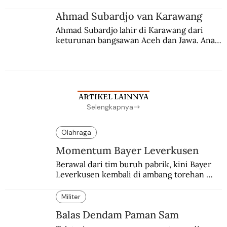
Ahmad Subardjo van Karawang
Ahmad Subardjo lahir di Karawang dari 
keturunan bangsawan Aceh dan Jawa. Anak 
kesayangan mantri polisi ini pindah ke 
Batavia untuk melanjutkan pendidikan di 
sekolah Belanda.
ARTIKEL LAINNYA
Selengkapnya
Olahraga
Momentum Bayer Leverkusen
Berawal dari tim buruh pabrik, kini Bayer 
Leverkusen kembali di ambang torehan 
“treble”. Sempat diejek dengan julukan 
“Neverkusen”.
Militer
Balas Dendam Paman Sam