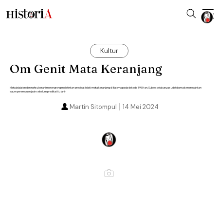
Kultur
Om Genit Mata Keranjang
Mata jelalatan dan nafsu berahi merongrong melahirkan predikat lelaki mata keranjang di Batavia pada dekade 1950-an. Subjek pelakunya sudah banyak meresahkan
kaum perempuan jauh sebelum predikat itu lahir.
Martin Sitompul
14 Mei 2024