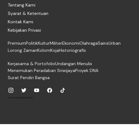
Tentang Kami
Syarat & Ketentuan
Kontak Kami
Kebijakan Privasi
Premium
Politik
Kultur
Militer
Ekonomi
Olahraga
Sains
Urban
Lorong Zaman
Kolom
Koja
Historiografis
Kerjasama & Portofolio
Undangan Menulis
Menemukan Peradaban Sriwijaya
Proyek DNA
Surat Pendiri Bangsa
© 2026, PT. Media Digital Historia.