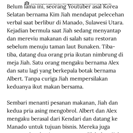
Belum lama ini, seorang Youtuber asal Korea 
otret Oey Tamba Sia di majalah L'Illustration (1857), didasarkan pada gambar karya M. G. de Coudray. Sumber: Wiki.
Selatan bernama Kim Jiah mendapat pelecehan 
verbal saat berlibur di Manado, Sulawesi Utara. 
Kejadian bermula saat Jiah sedang menyantap 
dan mereviu makanan di salah satu restoran 
sebelum menuju taman laut Bunaken. Tiba-
tiba, datang dua orang pria ikutan nimbrung di 
meja Jiah. Satu orang mengaku bernama Alex 
dan satu lagi yang berkepala botak bernama 
Albert. Tanpa curiga Jiah mempersilakan 
keduanya ikut makan bersama.
Sembari menanti pesanan makanan, Jiah dan 
kedua pria asing mengobrol. Albert dan Alex 
mengaku berasal dari Kendari dan datang ke 
Manado untuk tujuan bisnis. Mereka juga 