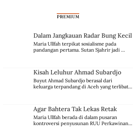
PREMIUM
Dalam Jangkauan Radar Bung Kecil
Maria Ullfah terpikat sosialisme pada 
pandangan pertama. Sutan Sjahrir jadi 
comblangnya.
Kisah Leluhur Ahmad Subardjo
Buyut Ahmad Subardjo berasal dari 
keluarga terpandang di Aceh yang terlibat 
persaingan kekuasaan. Dia memilih 
merantau ke Jawa dan menjadi pemuka 
agama Islam. Anaknya mengikuti jejaknya.
Agar Bahtera Tak Lekas Retak
Maria Ullfah berada di dalam pusaran 
kontroversi penyusunan RUU Perkawinan. 
Berbuah manis walau penuh kompromi.