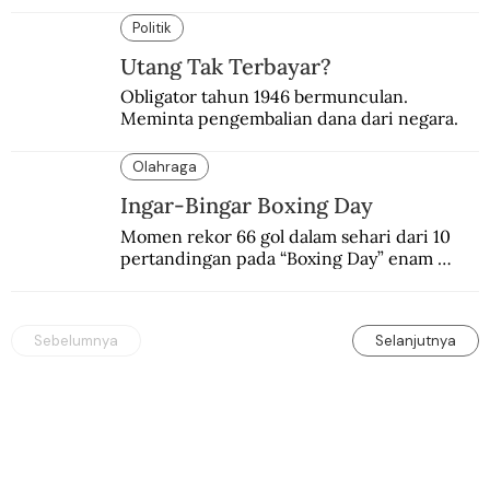
suasana final di stadion ikonik itu 97 tahun 
silam.
Politik
Utang Tak Terbayar?
Obligator tahun 1946 bermunculan. 
Meminta pengembalian dana dari negara.
Olahraga
Ingar-Bingar Boxing Day
Momen rekor 66 gol dalam sehari dari 10 
pertandingan pada “Boxing Day” enam 
dekade lalu. Termasuk kekalahan pahit 
Manchester United 6-1.
Sebelumnya
Selanjutnya