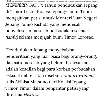
Mantan ianfu dari Timor Leste, Virginia da Costa, Mariana da Costa Araujo Marques, dan Alicia Prego didampingi Aniceto Neves (penerjemah), memberikan
MEMPERINGATI 71 tahun pendudukan Jepang 
kesaksian publik. (laohamutuk.org).
di Timor Leste, Koalisi Jepang-Timor Timur 
mengajukan petisi untuk Menteri Luar Negeri 
Jepang Fumio Kishida yang mendesak 
penyelesaian masalah perbudakan seksual 
(ianfu)
 selama menjajah bumi Timor Lorosae.
“Pendudukan Jepang menyebabkan 
penderitaan yang luar biasa bagi orang-orang, 
dan satu masalah yang belum diselesaikan 
adalah keadilan bagi para korban perbudakan 
seksual militer atau disebut 
comfort women
,” 
tulis Akihisa Matsuno dari Koalisi Jepang-
Timor Timur dalam pengantar petisi yang 
diterima 
Historia
.