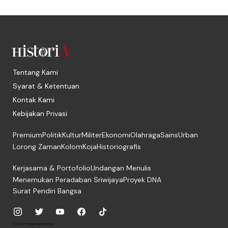
Tentang Kami
Syarat & Ketentuan
Kontak Kami
Kebijakan Privasi
Premium
Politik
Kultur
Militer
Ekonomi
Olahraga
Sains
Urban
Lorong Zaman
Kolom
Koja
Historiografis
Kerjasama & Portofolio
Undangan Menulis
Menemukan Peradaban Sriwijaya
Proyek DNA
Surat Pendiri Bangsa
© 2026, PT. Media Digital Historia.