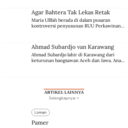
merantau ke Jawa dan menjadi pemuka 
agama Islam. Anaknya mengikuti jejaknya.
Agar Bahtera Tak Lekas Retak
Maria Ullfah berada di dalam pusaran 
kontroversi penyusunan RUU Perkawinan. 
Berbuah manis walau penuh kompromi.
Ahmad Subardjo van Karawang
Ahmad Subardjo lahir di Karawang dari 
keturunan bangsawan Aceh dan Jawa. Anak 
kesayangan mantri polisi ini pindah ke 
Batavia untuk melanjutkan pendidikan di 
sekolah Belanda.
ARTIKEL LAINNYA
Selengkapnya
Loman
Pamer