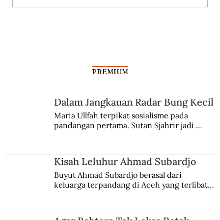
Dari Srebrenica ke Palestina
PREMIUM
Dalam Jangkauan Radar Bung Kecil
Maria Ullfah terpikat sosialisme pada 
pandangan pertama. Sutan Sjahrir jadi 
comblangnya.
Kisah Leluhur Ahmad Subardjo
Buyut Ahmad Subardjo berasal dari 
keluarga terpandang di Aceh yang terlibat 
persaingan kekuasaan. Dia memilih 
merantau ke Jawa dan menjadi pemuka 
agama Islam. Anaknya mengikuti jejaknya.