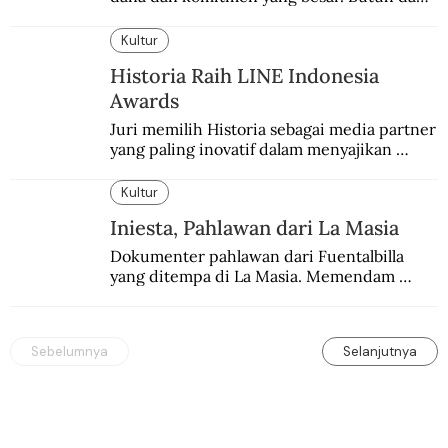
40 milyar lagi.
Kultur
Historia Raih LINE Indonesia
Awards
Juri memilih Historia sebagai media partner 
yang paling inovatif dalam menyajikan 
konten sejarah populer
Kultur
Iniesta, Pahlawan dari La Masia
Dokumenter pahlawan dari Fuentalbilla 
yang ditempa di La Masia. Memendam 
beban psikis di balik sifatnya yang kalem 
dan dingin.
Sebelumnya
Selanjutnya