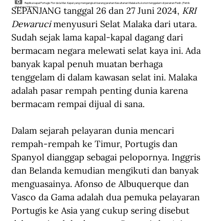
Replika kapal Portugis Flor de la Mar. Kapal yang mengangkuti barang jarahan Kesultanan Malaka itu konon tenggelam di perairan Pedir. (Petrik
SEPANJANG tanggal 26 dan 27 Juni 2024, 
KRI 
Matanasi/Historia)
Dewaruci
 menyusuri Selat Malaka dari utara. 
Sudah sejak lama kapal-kapal dagang dari 
bermacam negara melewati selat kaya ini. Ada 
banyak kapal penuh muatan berhaga 
tenggelam di dalam kawasan selat ini. Malaka 
adalah pasar rempah penting dunia karena 
bermacam rempai dijual di sana.
Dalam sejarah pelayaran dunia mencari 
rempah-rempah ke Timur, Portugis dan 
Spanyol dianggap sebagai pelopornya. Inggris 
dan Belanda kemudian mengikuti dan banyak 
menguasainya. Afonso de Albuquerque dan 
Vasco da Gama adalah dua pemuka pelayaran 
Portugis ke Asia yang cukup sering disebut 