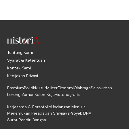
Tentang Kami
Syarat & Ketentuan
Kontak Kami
Kebijakan Privasi
Premium
Politik
Kultur
Militer
Ekonomi
Olahraga
Sains
Urban
Lorong Zaman
Kolom
Koja
Historiografis
Kerjasama & Portofolio
Undangan Menulis
Menemukan Peradaban Sriwijaya
Proyek DNA
Surat Pendiri Bangsa