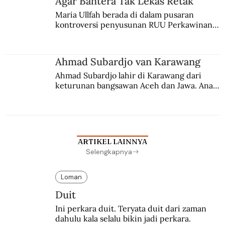
Agar Bahtera Tak Lekas Retak
Maria Ullfah berada di dalam pusaran 
kontroversi penyusunan RUU Perkawinan. 
Berbuah manis walau penuh kompromi.
Ahmad Subardjo van Karawang
Ahmad Subardjo lahir di Karawang dari 
keturunan bangsawan Aceh dan Jawa. Anak 
kesayangan mantri polisi ini pindah ke 
Batavia untuk melanjutkan pendidikan di 
sekolah Belanda.
ARTIKEL LAINNYA
Selengkapnya
Loman
Duit
Ini perkara duit. Teryata duit dari zaman 
dahulu kala selalu bikin jadi perkara.