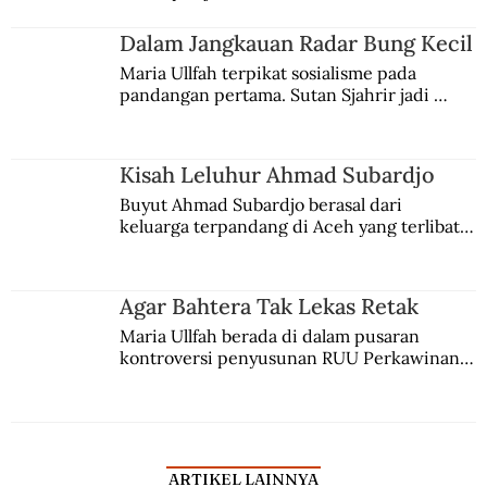
kesadaran kebangsaannya tumbuh berkat 
Jules Verne, Multatuli, hingga Sun Yat-sen.
Dalam Jangkauan Radar Bung Kecil
Maria Ullfah terpikat sosialisme pada 
pandangan pertama. Sutan Sjahrir jadi 
comblangnya.
Kisah Leluhur Ahmad Subardjo
Buyut Ahmad Subardjo berasal dari 
keluarga terpandang di Aceh yang terlibat 
persaingan kekuasaan. Dia memilih 
merantau ke Jawa dan menjadi pemuka 
agama Islam. Anaknya mengikuti jejaknya.
Agar Bahtera Tak Lekas Retak
Maria Ullfah berada di dalam pusaran 
kontroversi penyusunan RUU Perkawinan. 
Berbuah manis walau penuh kompromi.
ARTIKEL LAINNYA