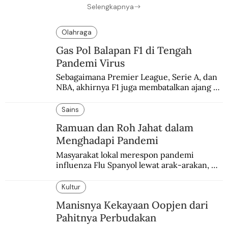
Selengkapnya
Olahraga
Gas Pol Balapan F1 di Tengah
Pandemi Virus
Sebagaimana Premier League, Serie A, dan 
NBA, akhirnya F1 juga membatalkan ajang 
balapannya. Menghindari pengalaman 
enam dekade lampau.
Sains
Ramuan dan Roh Jahat dalam
Menghadapi Pandemi
Masyarakat lokal merespon pandemi 
influenza Flu Spanyol lewat arak-arakan, 
sesajen, dan ramuan jamu tradisional.
Kultur
Manisnya Kekayaan Oopjen dari
Pahitnya Perbudakan