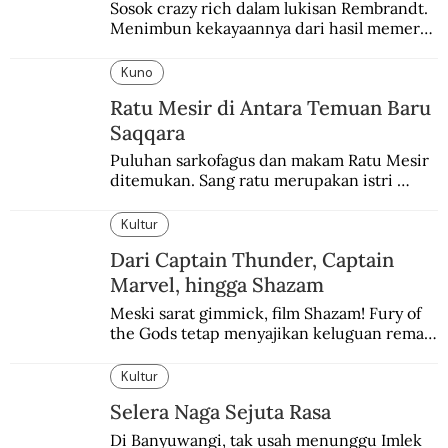
Sosok crazy rich dalam lukisan Rembrandt. 
Menimbun kekayaannya dari hasil memeras 
keringat para budak.
Kuno
Ratu Mesir di Antara Temuan Baru
Saqqara
Puluhan sarkofagus dan makam Ratu Mesir 
ditemukan. Sang ratu merupakan istri 
sekaligus putri salah satu firaun yang 
sebelumnya keberadaannya tak pernah 
Kultur
diketahui.
Dari Captain Thunder, Captain
Marvel, hingga Shazam
Meski sarat gimmick, film Shazam! Fury of 
the Gods tetap menyajikan keluguan remaja 
yang menyimpan kekuatan para dewa 
Yunani.
Kultur
Selera Naga Sejuta Rasa
Di Banyuwangi, tak usah menunggu Imlek 